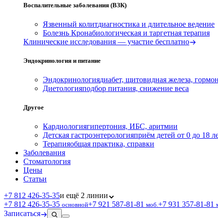
Воспалительные заболевания (ВЗК)
Язвенный колит
диагностика и длительное ведение
Болезнь Крона
биологическая и таргетная терапия
Клинические исследования — участие бесплатно
Эндокринология и питание
Эндокринология
диабет, щитовидная железа, гормо
Диетология
подбор питания, снижение веса
Другое
Кардиология
гипертония, ИБС, аритмии
Детская гастроэнтерология
приём детей от 0 до 18 л
Терапия
общая практика, справки
Заболевания
Стоматология
Цены
Статьи
+7 812 426‑35‑35
и ещё 2 линии
+7 812 426‑35‑35
+7 921 587‑81‑81
+7 931 357‑81‑81
основной
моб.
Записаться