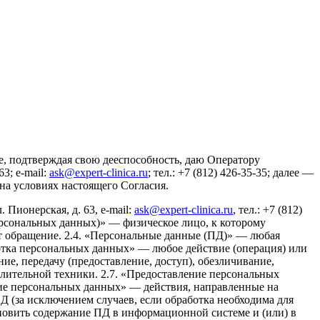
се, подтверждая свою дееспособность, даю Оператору
3; e-mail:
ask@expert-clinica.ru
; тел.: +7 (812) 426-35-35; далее —
а условиях настоящего Согласия.
ионерская, д. 63, e-mail:
ask@expert-clinica.ru
, тел.: +7 (812)
персональных данных)» — физическое лицо, к которому
ет обращение. 2.4. «Персональные данные (ПД)» — любая
отка персональных данных» — любое действие (операция) или
ие, передачу (предоставление, доступ), обезличивание,
лительной техники. 2.7. «Предоставление персональных
ие персональных данных» — действия, направленные на
 (за исключением случаев, если обработка необходима для
новить содержание ПД в информационной системе и (или) в