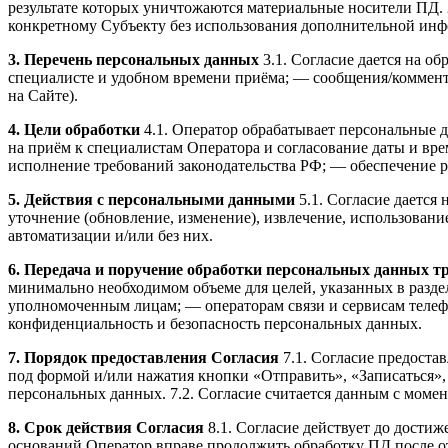
результате которых уничтожаются материальные носители ПД.
конкретному Субъекту без использования дополнительной ин
3. Перечень персональных данных
3.1. Согласие дается на о
специалисте и удобном времени приёма; — сообщения/комментар
на Сайте).
4. Цели обработки
4.1. Оператор обрабатывает персональные д
на приём к специалистам Оператора и согласование даты и вре
исполнение требований законодательства РФ; — обеспечение р
5. Действия с персональными данными
5.1. Согласие дается
уточнение (обновление, изменение), извлечение, использовани
автоматизации и/или без них.
6. Передача и поручение обработки персональных данных т
минимально необходимом объеме для целей, указанных в раздел
уполномоченным лицам; — операторам связи и сервисам телефо
конфиденциальность и безопасность персональных данных.
7. Порядок предоставления Согласия
7.1. Согласие предоста
под формой и/или нажатия кнопки «Отправить», «Записаться»,
персональных данных. 7.2. Согласие считается данным с момен
8. Срок действия Согласия
8.1. Согласие действует до достиж
оснований Оператор вправе продолжить обработку ПД после отз