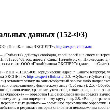
нальных данных (152-ФЗ)
и ООО «ПолиКлиника ЭКСПЕРТ»:
https://expert-clinica.ru/
 «Субъект»), действуя свободно, своей волей и в своем интере
265408; юр. адрес: г. Санкт-Петербург, ул. Пионерская, д. 6
нных на сайте ООО «ПолиКлиника ЭКСПЕРТ» (далее — «Сайт») н
Н 7813265408), юридический адрес: г. Санкт-Петербург, ул. П
ника ЭКСПЕРТ»:
https://expert-clinica.ru/
. 2.3. «Субъект (Субъект 
или) оставляет заявку на запись/обратный звонок либо направля
 или определяемому физическому лицу (Субъекту). 2.5. «Обраб
ацию, накопление, хранение, уточнение, извлечение, использован
ная обработка» — обработка ПД с использованием средств вычис
нному лицу или определенному кругу лиц. 2.8. «Распространен
е персональных данных» — временное прекращение обработки ПД
ействия, в результате которых становится невозможным восста