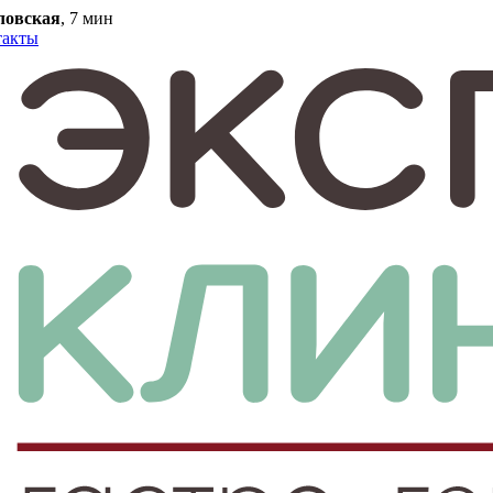
ловская
, 7 мин
такты