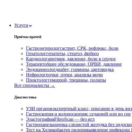
Услуги
Приёмы врачей
Гастроэнтеролог
гастрит, СРК, рефлюкс, боли
Гепатолог
гепатиты, стеатоз, фиброз
Кардиолог
аритмия, давление, боли в сердце
Терапевт
общее обследование, ОРВИ, давление
Эндокринолог
диабет, гормоны, щитовидка
Нефролог
почки, отеки, анализы мочи
Проктолог
геморрой, трещины, полипы
Все специалисты →
Диагностика
УЗИ органов
экспертный класс, описание в день ви
Гастроскопия и колоноскопия
с седацией или во сне
Эластография
FibroScan — без игл
Гастропанель
оценка слизистой желудка без эндоск
Тест на Хеликобактер пилори
выявление инфекции H