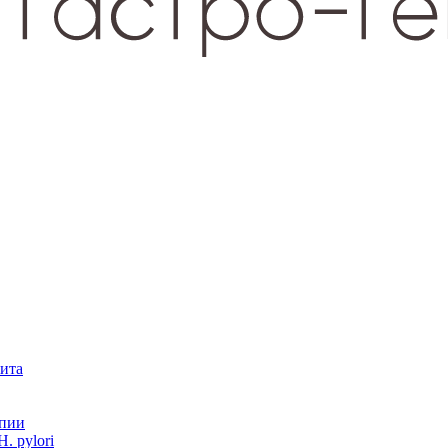
зита
опии
. pylori