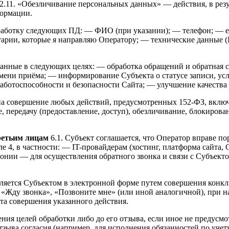
 2.11. «Обезличивание персональных данных» — действия, в ре
формации.
бработку следующих ПД: — ФИО (при указании); — телефон; — e-
ии, которые я направляю Оператору; — технические данные (IP-
анные в следующих целях: — обработка обращений и обратная св
мени приёма; — информирование Субъекта о статусе записи, усл
аботоспособности и безопасности Сайта; — улучшение качества 
 на совершение любых действий, предусмотренных 152-ФЗ, включа
е, передачу (предоставление, доступ), обезличивание, блокиров
ретьим лицам
6.1. Субъект соглашается, что Оператор вправе по
е 4, в частности: — IT-провайдерам (хостинг, платформа сайта,
нии — для осуществления обратного звонка и связи с Субъектом
вляется Субъектом в электронной форме путем совершения конкл
 «Жду звонка», «Позвоните мне» (или иной аналогичной), при 
та совершения указанного действия.
ения целей обработки либо до его отзыва, если иное не предусм
ыва согласия (например, для исполнения обязанностей по учету