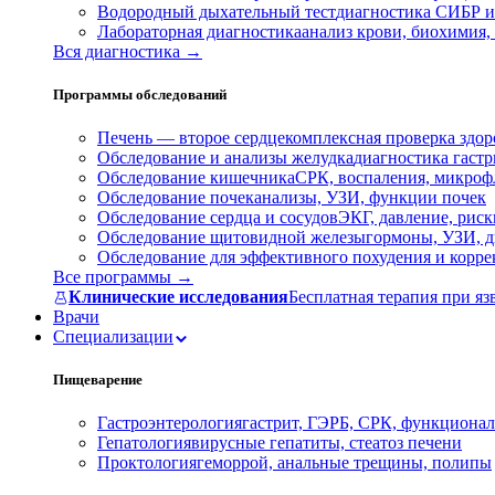
Водородный дыхательный тест
диагностика СИБР и
Лабораторная диагностика
анализ крови, биохимия
Вся диагностика →
Программы обследований
Печень — второе сердце
комплексная проверка здор
Обследование и анализы желудка
диагностика гастри
Обследование кишечника
СРК, воспаления, микроф
Обследование почек
анализы, УЗИ, функции почек
Обследование сердца и сосудов
ЭКГ, давление, риск
Обследование щитовидной железы
гормоны, УЗИ, д
Обследование для эффективного похудения и корр
Все программы →
Клинические исследования
Бесплатная терапия при яз
Врачи
Специализации
Пищеварение
Гастроэнтерология
гастрит, ГЭРБ, СРК, функционал
Гепатология
вирусные гепатиты, стеатоз печени
Проктология
геморрой, анальные трещины, полипы