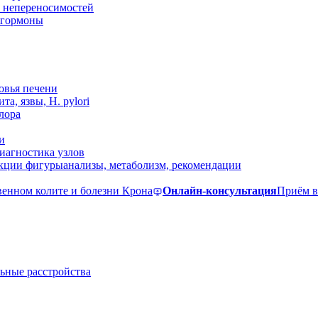
 непереносимостей
, гормоны
овья печени
та, язвы, H. pylori
лора
и
иагностика узлов
екции фигуры
анализы, метаболизм, рекомендации
венном колите и болезни Крона
Онлайн-консультация
Приём в
ьные расстройства