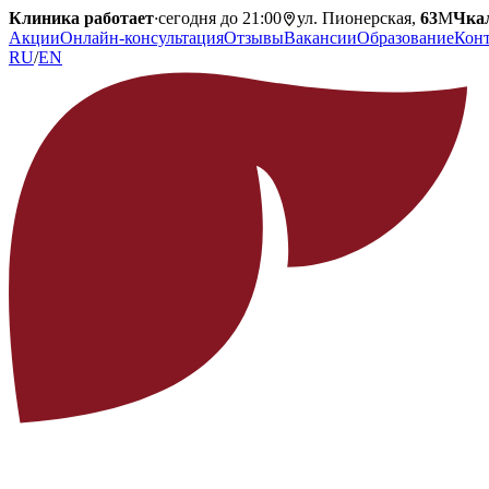
Клиника работает
·
сегодня до 21:00
ул. Пионерская,
63
М
Чка
Акции
Онлайн-консультация
Отзывы
Вакансии
Образование
Кон
RU
/
EN