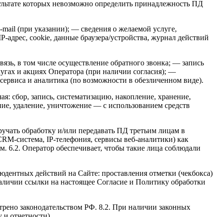
зультате которых невозможно определить принадлежность ПД
mail (при указании); — сведения о желаемой услуге,
адрес, cookie, данные браузера/устройства, журнал действий
язь, в том числе осуществление обратного звонка; — запись
угах и акциях Оператора (при наличии согласия); —
сервиса и аналитика (по возможности в обезличенном виде).
я: сбор, запись, систематизацию, накопление, хранение,
ание, удаление, уничтожение — с использованием средств
ручать обработку и/или передавать ПД третьим лицам в
 CRM-система, IP-телефония, сервисы веб-аналитики) как
. 6.2. Оператор обеспечивает, чтобы такие лица соблюдали
юдентных действий на Сайте: проставления отметки (чекбокса)
наличии ссылки на настоящее Согласие и Политику обработки
отрено законодательством РФ. 8.2. При наличии законных
 и отчетности).