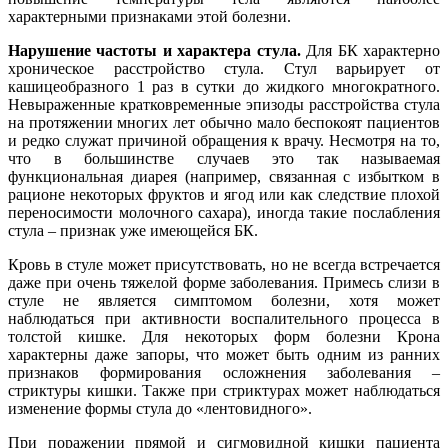
характерными признаками этой болезни.
Нарушение частоты и характера стула.
Для БК характерно
хроническое расстройство стула. Стул варьирует от
кашицеобразного 1 раз в сутки до жидкого многократного.
Невыраженные кратковременные эпизоды расстройства стула
на протяжении многих лет обычно мало беспокоят пациентов
и редко служат причиной обращения к врачу. Несмотря на то,
что в большинстве случаев это так называемая
функциональная диарея (например, связанная с избытком в
рационе некоторых фруктов и ягод или как следствие плохой
переносимости молочного сахара), иногда такие послабления
стула – признак уже имеющейся БК.
Кровь в стуле может присутствовать, но не всегда встречается
даже при очень тяжелой форме заболевания. Примесь слизи в
стуле не является симптомом болезни, хотя может
наблюдаться при активности воспалительного процесса в
толстой кишке. Для некоторых форм болезни Крона
характерны даже запоры, что может быть одним из ранних
признаков формирования осложнения заболевания –
стриктуры кишки. Также при стриктурах может наблюдаться
изменение формы стула до «лентовидного».
При поражении прямой и сигмовидной кишки пациента