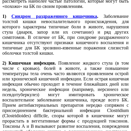
рассмотреть наиболее частые патологии, которые могут быть
«похожи» на БК по своим проявлениям.
1)
Синдром раздраженного кишечника
.
Заболевание
толстой кишки невоспалительного происхождения, для
которого характерны типичные боли в животе, нарушения
стула (диарея, запор или их сочетание) и ряд других
симптомов. В отличие от БК, при синдроме раздраженного
кишечника отсутствуют признаки кишечного воспаления и
типичные для БК эрозивно-язвенные поражения слизистой
оболочки толстой кишки.
2) Кишечная инфекция.
Появление жидкого стула (в том
числе с кровью). болей в животе, а также повышение
температуры тела очень часто являются проявлением острой
или хронической кишечной инфекции. Если острая кишечная
инфекция обычно проходит в течение ближайших дней или
недель, хронические инфекции (например, иерсинеоз или
псевдотуберкулез) могут имитировать хроническое
воспалительное заболевание кишечника, прежде всего БК.
Прием антибактериальных препаратов нередко сопряжен с
присоединением бактериальной инфекции Clostridium
(Clostridioides) difficile, споры которой в кишечнике могут
прорастать в вегетативные формы с продукцией токсинов.
Токсины А и В вызывают развитие воспаления, повреждения