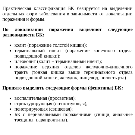
Практическая классификация БК базируется на выделении
отдельных форм заболевания в зависимости от локализации
поражения и формы.
По локализации поражения выделяют следующие
разновидности БК:
колит (поражение толстой кишки);
терминальный илеит (поражение конечного отдела
подвздошной кишки);
илеоколит (колит + терминальный илеит);
поражение верхних отделов желудочно-кишечного
тракта (тонкая кишка выше терминального отдела
подвздошной кишки, желудок, пищевод, полость рта).
Принято выделять следующие формы (фенотипы) БК:
воспалительная (просветная);
стриктурирующая (стенозиующая);
пенетрирующая (свищевая);
БК с перианальными поражениями (свищи, анальные
трещины, парапроктиты).