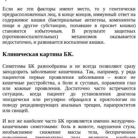
Если же эти факторы имеют место, то у генетически
предрасположенных лиц, в конце концов, иммунный ответ на
содержимое кишки (бактериальные антигены, компоненты
пищи и другие субстанции, попавшие в просвет кишки)
становится избыточным. В результате защитных
(противовоспалительных) механизмов оказывается
недостаточно, и развивается воспаление кишки.
Клиническая картина БК.
Симптомы БК разнообразны и не всегда позволяют сразу
заподозрить заболевание кишечника. Так, например, у ряда
пациентов первые проявления заболевания – вовсе не
кишечные расстройства, а боли в суставах, поражения глаз
или кожные проявления. Достаточно часто встречаются
ситуации, когда пациент до установления диагноза
эпиздически или регулярно обращался к проктологам по
поводу рецидивирующих анальных трещин, парапроктитов
или свищей.
И все же наиболее часто БК проявляется именно желудочно-
кишечными симптомами: боль в животе, нарушения стула,
необъяснимое снижение массы тела, беспричинное
повышение температуры тела являются наиболее