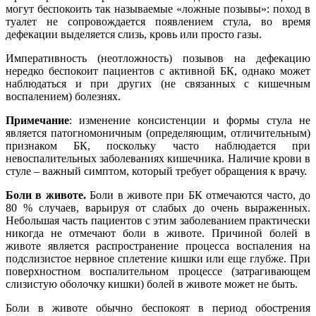
могут беспокоить так называемые «ложные позывы»: поход в
туалет не сопровождается появлением стула, во время
дефекации выделяется слизь, кровь или просто газы.
Императивность (неотложность) позывов на дефекацию
нередко беспокоит пациентов с активной БК, однако может
наблюдаться и при других (не связанных с кишечным
воспалением) болезнях.
Примечание
: изменение консистенции и формы стула не
является патогномоничным (определяющим, отличительным)
признаком БК, поскольку часто наблюдается при
невоспалительных заболеваниях кишечника. Наличие крови в
стуле – важный симптом, который требует обращения к врачу.
Боли в животе.
Боли в животе при БК отмечаются часто, до
80 % случаев, варьируя от слабых до очень выраженных.
Небольшая часть пациентов с этим заболеванием практически
никогда не отмечают боли в животе. Причиной болей в
животе является распространение процесса воспаления на
подслизистое нервное сплетение кишки или еще глубже. При
поверхностном воспалительном процессе (затрагивающем
слизистую оболочку кишки) болей в животе может не быть.
Боли в животе обычно беспокоят в период обострения