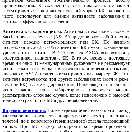
признаков системного воспалительного процесса любого
происхождения. К сожалению, этот показатель не может
рассматриваться как диагностический маркер БК, однако его
часто используют для оценки активности заболевания и
контроля эффективности лечения.
Антитела к сахаромицетам.
Антитела к пекарским дрожжам
Sacchаromyces cerevisiae (ASCA) представляют собой группу
антител, нередко встречающихся при БК. По данным
исследований, до 25-30% пациентов с БК имеют повышенный
уровень этих антител. В 255 случаев ASCA выявляются у
родственников пациентов с БК. В то же время в настоящее
время ни одно из международных руководств не рекомендует
использовать этот маркер в обычной клинической практике,
поскольку ASCA нельзя рассматривать как маркер БК. Эти
антитела встречаются при других заболеваниях (хотя и реже,
чем при БК) и даже у здоровых лиц. Подходящей «нишей» для
использования этого лабораторного показателя можно
рассматривать сложные случаи, когда невозможно с высокой
точностью различить БК и другое заболевание.
Видеоколоноскопия.
Более верным будет назвать этот метод
«илеоколоноскопия», что подразумевает осмотр не только
толстой, но и конечного (терминального) отдела подвздошной
кишки. При БК в фазу обострения во время проведения
колоноскопии можно найти следующие признаки