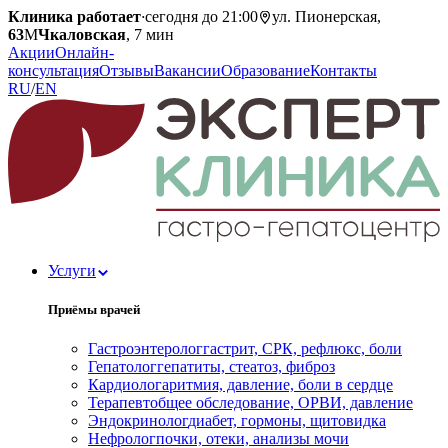
Клиника работает
·
сегодня до 21:00
ул. Пионерская,
63
М
Чкаловская
, 7 мин
Акции
Онлайн-
консультация
Отзывы
Вакансии
Образование
Контакты
RU
/
EN
Услуги
Приёмы врачей
Гастроэнтеролог
гастрит, СРК, рефлюкс, боли
Гепатолог
гепатиты, стеатоз, фиброз
Кардиолог
аритмия, давление, боли в сердце
Терапевт
общее обследование, ОРВИ, давление
Эндокринолог
диабет, гормоны, щитовидка
Нефролог
почки, отеки, анализы мочи