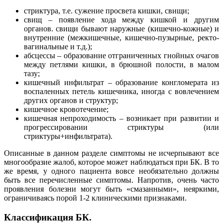
стриктура, т.е. сужение просвета кишки, свищи;
свищ – появление хода между кишкой и другим
органов. свищи бывают наружные (кишечно-кожные) и
внутренние (межкишечные, кишечно-пузырные, ректо-
вагинальные и т.д.);
абсцессы – образование отграниченных гнойных очагов
между петлями кишки, в брюшной полости, в малом
тазу;
кишечный инфильтрат – образование конгломерата из
воспаленных петель кишечника, иногда с вовлечением
других органов и структур;
кишечное кровотечение;
кишечная непроходимость – возникает при развитии и
прогрессировании стриктуры (или
стриктуры+инфильтрата).
Описанные в данном разделе симптомы не исчерпывают все
многообразие жалоб, которое может наблюдаться при БК. В то
же время, у одного пациента вовсе необязательно должны
быть все перечисленные симптомы. Напротив, очень часто
проявления болезни могут быть «смазанными», неяркими,
ограничиваясь порой 1-2 клиническими признаками.
Классификация БК.