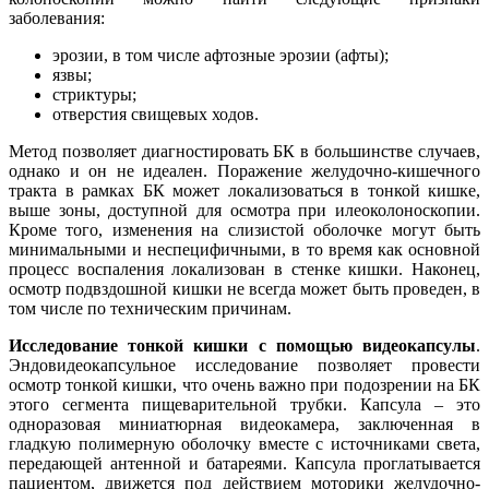
заболевания:
эрозии, в том числе афтозные эрозии (афты);
язвы;
стриктуры;
отверстия свищевых ходов.
Метод позволяет диагностировать БК в большинстве случаев,
однако и он не идеален. Поражение желудочно-кишечного
тракта в рамках БК может локализоваться в тонкой кишке,
выше зоны, доступной для осмотра при илеоколоноскопии.
Кроме того, изменения на слизистой оболочке могут быть
минимальными и неспецифичными, в то время как основной
процесс воспаления локализован в стенке кишки. Наконец,
осмотр подвздошной кишки не всегда может быть проведен, в
том числе по техническим причинам.
Исследование тонкой кишки с помощью видеокапсулы
.
Эндовидеокапсульное исследование позволяет провести
осмотр тонкой кишки, что очень важно при подозрении на БК
этого сегмента пищеварительной трубки. Капсула – это
одноразовая миниатюрная видеокамера, заключенная в
гладкую полимерную оболочку вместе с источниками света,
передающей антенной и батареями. Капсула проглатывается
пациентом, движется под действием моторики желудочно-