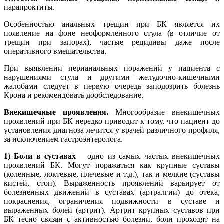
парапроктиты.
Особенностью анальных трещин при БК является их
появление на фоне неоформленного стула (в отличие от
трещин при запорах), частые рецидивы даже после
оперативного вмешательства.
При выявлении перианальных поражений у пациента с
нарушениями стула и другими желудочно-кишечными
жалобами следует в первую очередь заподозрить болезнь
Крона и рекомендовать дообследование.
Внекишечные проявления.
Многообразие внекишечных
проявлений при БК нередко приводит к тому, что пациент до
установления диагноза лечится у врачей различного профиля,
за исключением гастроэнтеролога.
1) Боли в суставах
– одно из самых частых внекишечных
проявлений БК. Могут поражаться как крупные суставы
(коленные, локтевые, плечевые и т.д.), так и мелкие (суставы
кистей, стоп). Выраженность проявлений варьирует от
болезненных движений в суставах (артралгии) до отека,
покраснения, ограничения подвижности в суставе и
выраженных болей (артрит). Артрит крупных суставов при
БК тесно связан с активностью болезни, боли проходят на