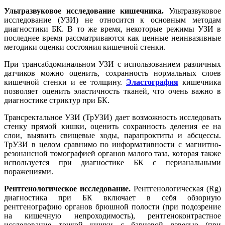
Ультразвуковое исследование кишечника.
Ультразвуковое
исследование (УЗИ) не относится к основным методам
диагностики БК. В то же время, некоторые режимы УЗИ в
последнее время рассматриваются как ценные неинвазивные
методики оценки состояния кишечной стенки.
При трансабдоминальном УЗИ с использованием различных
датчиков можно оценить, сохранность нормальных слоев
кишечной стенки и ее толщину.
Эластография
кишечника
позволяет оценить эластичность тканей, что очень важно в
диагностике стриктур при БК.
Трансректальное УЗИ (ТрУЗИ) дает возможность исследовать
стенку прямой кишки, оценить сохранность деления ее на
слои, выявить свищевые ходы, парапроктиты и абсцессы.
ТрУЗИ в целом сравнимо по информативности с магнитно-
резонансной томографией органов малого таза, которая также
используется при диагностике БК с перианальными
поражениями.
Рентгенологическое исследование.
Рентгенологическая (Rg)
диагностика при БК включает в себя обзорную
рентгенографию органов брюшной полости (при подозрение
на кишечную непроходимость), рентгеноконтрастное
исследование тонкой кишки с бариевой взвесью (при