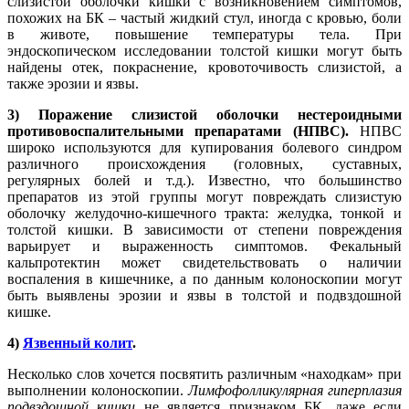
слизистой оболочки кишки с возникновением симптомов,
похожих на БК – частый жидкий стул, иногда с кровью, боли
в животе, повышение температуры тела. При
эндоскопическом исследовании толстой кишки могут быть
найдены отек, покраснение, кровоточивость слизистой, а
также эрозии и язвы.
3) Поражение слизистой оболочки нестероидными
противовоспалительными препаратами (НПВС).
НПВС
широко используются для купирования болевого синдром
различного происхождения (головных, суставных,
регулярных болей и т.д.). Известно, что большинство
препаратов из этой группы могут повреждать слизистую
оболочку желудочно-кишечного тракта: желудка, тонкой и
толстой кишки. В зависимости от степени повреждения
варьирует и выраженность симптомов. Фекальный
кальпротектин может свидетельствовать о наличии
воспаления в кишечнике, а по данным колоноскопии могут
быть выявлены эрозии и язвы в толстой и подвздошной
кишке.
4)
Язвенный колит
.
Несколько слов хочется посвятить различным «находкам» при
выполнении колоноскопии.
Лимфофолликулярная гиперплазия
подвздошной кишки
не является признаком БК, даже если