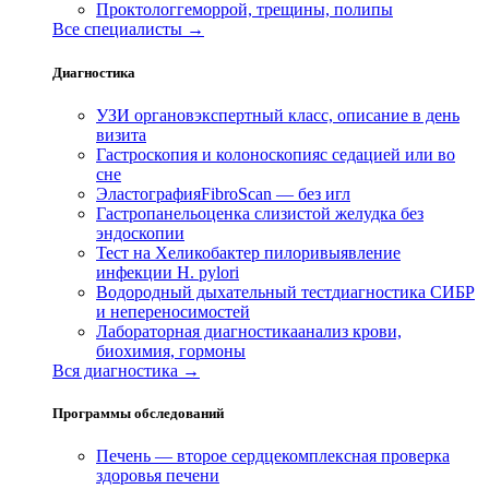
Проктолог
геморрой, трещины, полипы
Все специалисты →
Диагностика
УЗИ органов
экспертный класс, описание в день
визита
Гастроскопия и колоноскопия
с седацией или во
сне
Эластография
FibroScan — без игл
Гастропанель
оценка слизистой желудка без
эндоскопии
Тест на Хеликобактер пилори
выявление
инфекции H. pylori
Водородный дыхательный тест
диагностика СИБР
и непереносимостей
Лабораторная диагностика
анализ крови,
биохимия, гормоны
Вся диагностика →
Программы обследований
Печень — второе сердце
комплексная проверка
здоровья печени