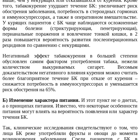
выше, чем у некурящих или отказавшихся от курения. Кроме
того, табакокурение ухудшает течение БК: увеличивает риск
обострения заболевания, потребность в стероидных гормонах
и иммуносупрессорах, а также в оперативном вмешательстве.
У курящих пациентов с БК чаще наблюдаются осложненные
формы болезни (стриктурирующая, пенетрирующая),
перианальные поражения и вовлечение тонкой кишки, в 2
раза повышается вероятность развития послеоперационных
рецидивов по сравнению с некурящими.
Негативный эффект табакокурения в большей степени
обусловлен самим фактором употребления табака, нежели
количеством выкуриваемых сигарет. Весомым
доказательством негативного влияния курения можно считать
более благоприятное течение БК при отказе от курения –
снижается потребность в иммуносупрессорах и уменьшается
риск обострения на 65%.
Б) Изменение характера питания.
И этот пункт не о диетах,
а о принципах питания. Известно, что некоторые особенности
питания могут влиять на вероятность появления или характер
течения БК.
Так, клинические исследования свидетельствуют о том, что
лица БК реже употребляли фрукты и овощи до момента
возникновения заболевания. Среди пациентов с БК в