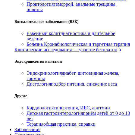
Проктология
геморрой, анальные трещины,
полипы
Воспалительные заболевания (ВЗК)
Язвенный колит
диагностика и длительное
ведение
Болезнь Крона
биологическая и таргетная терапия
Клинические исследования — участие бесплатно
Эндокринология и питание
Эндокринология
диабет, щитовидная железа,
гормоны
Диетология
подбор питания, снижение веса
Другое
Кардиология
гипертония, ИБС, аритмии
Детская гастроэнтерология
приём детей от 0 до 18
лет
Терапия
общая практика, справки
Заболевания
Стоматология