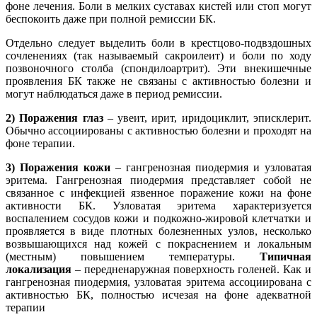
фоне лечения. Боли в мелких суставах кистей или стоп могут
беспокоить даже при полной ремиссии БК.
Отдельно следует выделить боли в крестцово-подвздошных
сочленениях (так называемый сакроилеит) и боли по ходу
позвоночного столба (спондилоартрит). Эти внекишечные
проявления БК также не связаны с активностью болезни и
могут наблюдаться даже в период ремиссии.
2) Поражения глаз
– увеит, ирит, иридоциклит, эписклерит.
Обычно ассоциированы с активностью болезни и проходят на
фоне терапии.
3) Поражения кожи
– гангренозная пиодермия и узловатая
эритема. Гангренозная пиодермия представляет собой не
связанное с инфекцией язвенное поражение кожи на фоне
активности БК. Узловатая эритема характеризуется
воспалением сосудов кожи и подкожно-жировой клетчатки и
проявляется в виде плотных болезненных узлов, несколько
возвышающихся над кожей с покраснением и локальным
(местным) повышением температуры.
Типичная
локализация
– передненаружная поверхность голеней. Как и
гангренозная пиодермия, узловатая эритема ассоциирована с
активностью БК, полностью исчезая на фоне адекватной
терапии