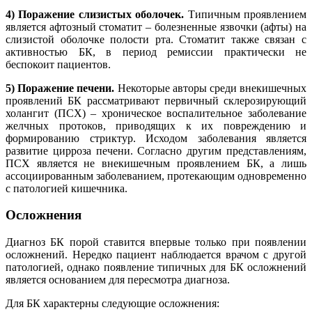
4) Поражение слизистых оболочек.
Типичным проявлением
является афтозный стоматит – болезненные язвочки (афты) на
слизистой оболочке полости рта. Стоматит также связан с
активностью БК, в период ремиссии практически не
беспокоит пациентов.
5) Поражение печени.
Некоторые авторы среди внекишечных
проявлений БК рассматривают первичный склерозирующий
холангит (ПСХ) – хроническое воспалительное заболевание
желчных протоков, приводящих к их повреждению и
формированию стриктур. Исходом заболевания является
развитие цирроза печени. Согласно другим представлениям,
ПСХ является не внекишечным проявлением БК, а лишь
ассоциированным заболеванием, протекающим одновременно
с патологией кишечника.
Осложнения
Диагноз БК порой ставится впервые только при появлении
осложнений. Нередко пациент наблюдается врачом с другой
патологией, однако появление типичных для БК осложнений
является основанием для пересмотра диагноза.
Для БК характерны следующие осложнения: