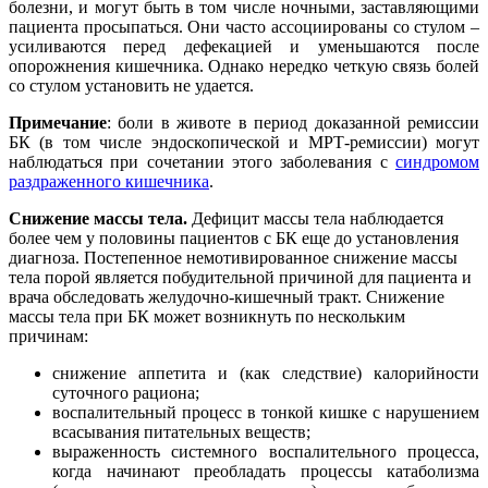
болезни, и могут быть в том числе ночными, заставляющими
пациента просыпаться. Они часто ассоциированы со стулом –
усиливаются перед дефекацией и уменьшаются после
опорожнения кишечника. Однако нередко четкую связь болей
со стулом установить не удается.
Примечание
: боли в животе в период доказанной ремиссии
БК (в том числе эндоскопической и МРТ-ремиссии) могут
наблюдаться при сочетании этого заболевания с
синдромом
раздраженного кишечника
.
Снижение массы тела.
Дефицит массы тела наблюдается
более чем у половины пациентов с БК еще до установления
диагноза. Постепенное немотивированное снижение массы
тела порой является побудительной причиной для пациента и
врача обследовать желудочно-кишечный тракт. Снижение
массы тела при БК может возникнуть по нескольким
причинам:
снижение аппетита и (как следствие) калорийности
суточного рациона;
воспалительный процесс в тонкой кишке с нарушением
всасывания питательных веществ;
выраженность системного воспалительного процесса,
когда начинают преобладать процессы катаболизма