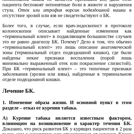
пациента беспокоят непонятные боли в животе и нарушения
стула.
Отек или атрофия ворсин подвздошной кишки
в
отсутствие эрозий или язв не свидетельствуют о БК.
Более того, в случае, если врач-эндоскопист в протоколе
колоноскопии описывает найденные изменения как
«терминальный илеит» в подавляющем большинстве случаев
это не равно диагнозу БК. Почему? Дело в том, что обычно
«терминальный илеит» это лишь описание анатомической
зоны (терминальный отдел подвздошной кишки), где были
найдены некие признаки воспаления (порой лишь
минимально выраженный отек или покраснение слизистой).
При БК «терминальный илеит» – это типичные признаки
заболевания (эрозии или язвы), найденные в терминальном
отделе подвздошной кишки.
Лечение БК.
1. Изменение образа жизни. И основной пункт в этом
разделе – отказ от курения табака.
А) Курение табака является известным фактором,
влияющим на возникновение и характер течения БК.
Доказано, что риск развития БК у курящих пациентов в 2 раза