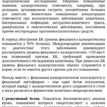
эндоскопическое исследование. Умеренно повышенные
значения кальпротектина отмечаются, например, при
целиакии, аутоиммунном гастрите, употреблении больших
доз алкоголя. Значительно повышенные концентрации
отмечаются при воспалительных заболеваниях кишечника,
бактериальных инфекциях желудочно-кишечного тракта,
дивертикулах и онкологических заболеваниях, постоянном
приеме нестероидных противовоспалительных средств.
В период обострения БК уровень фекального кальпротектина
повышается у 95% больных. Международные рекомендации
по диагностике этого заболевания рекомендуют
рассматривать уровень фекального кальпротектина >150 мкг/г
как возможный признак БК, требующий проведения
дополнительного обследования кишечника. При ремиссии БК
уровень фекального кальпротектина обычно сохраняется в
норме, если не имеется других причин для его повышения.
Иногда вместе с фекальным кальпротектином используется и
фекальный лактоферрин – еще один белок воспаления,
который наряду с кальпротектином долго сохраняется в стуле
и мало разлагается ферментами кишечных микроорганизмов.
С-реактивный белок.
Показатель биохимического анализа
крови, повышение которого свидетельствует о наличии