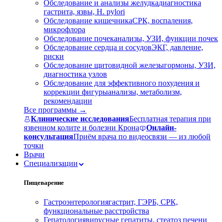
Обследование и анализы желудка
диагностика
гастрита, язвы, H. pylori
Обследование кишечника
СРК, воспаления,
микрофлора
Обследование почек
анализы, УЗИ, функции почек
Обследование сердца и сосудов
ЭКГ, давление,
риски
Обследование щитовидной железы
гормоны, УЗИ,
диагностика узлов
Обследование для эффективного похудения и
коррекции фигуры
анализы, метаболизм,
рекомендации
Все программы →
Клинические исследования
Бесплатная терапия при
язвенном колите и болезни Крона
Онлайн-
консультация
Приём врача по видеосвязи — из любой
точки
Врачи
Специализации
Пищеварение
Гастроэнтерология
гастрит, ГЭРБ, СРК,
функциональные расстройства
Гепатология
вирусные гепатиты, стеатоз печени