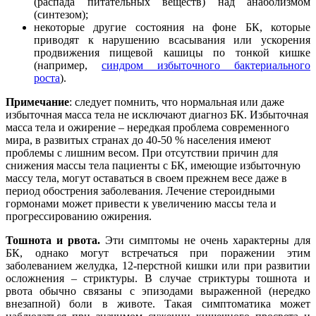
(распада питательных веществ) над анаболизмом
(синтезом);
некоторые другие состояния на фоне БК, которые
приводят к нарушению всасывания или ускорения
продвижения пищевой кашицы по тонкой кишке
(например,
синдром избыточного бактериального
роста
).
Примечание
: следует помнить, что нормальная или даже
избыточная масса тела не исключают диагноз БК. Избыточная
масса тела и ожирение – нередкая проблема современного
мира, в развитых странах до 40-50 % населения имеют
проблемы с лишним весом. При отсутствии причин для
снижения массы тела пациенты с БК, имеющие избыточную
массу тела, могут оставаться в своем прежнем весе даже в
период обострения заболевания. Лечение стероидными
гормонами может привести к увеличению массы тела и
прогрессированию ожирения.
Тошнота и рвота.
Эти симптомы не очень характерны для
БК, однако могут встречаться при поражении этим
заболеванием желудка, 12-перстной кишки или при развитии
осложнения – стриктуры. В случае стриктуры тошнота и
рвота обычно связаны с эпизодами выраженной (нередко
внезапной) боли в животе. Такая симптоматика может