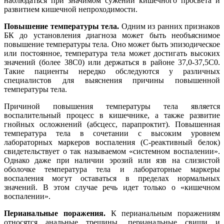
наблюдаться при значимом сужении кишечного просвета и
развитием кишечной непроходимости.
Повышение температуры тела.
Одним из ранних признаков
БК до установления диагноза может быть необъяснимое
повышение температуры тела. Оно может быть эпизодическое
или постоянное, температура тела может достигать высоких
значений (более 38С0) или держаться в районе 37,0-37,5С0.
Такие пациенты нередко обследуются у различных
специалистов для выяснения причины повышенной
температуры тела.
Причиной повышения температуры тела является
воспалительный процесс в кишечнике, а также развитие
гнойных осложнений (абсцесс, парапроктит). Повышенная
температура тела в сочетании с высоким уровнем
лабораторных маркеров воспаления (С-реактивный белок)
свидетельствует о так называемом «системном воспалении».
Однако даже при наличии эрозий или язв на слизистой
оболочке температура тела и лабораторные маркеры
воспаления могут оставаться в пределах нормальных
значений. В этом случае речь идет только о «кишечном
воспалении».
Перианальные поражения.
К перианальным поражениям
относятся анальные трещины, перианальные свищи и