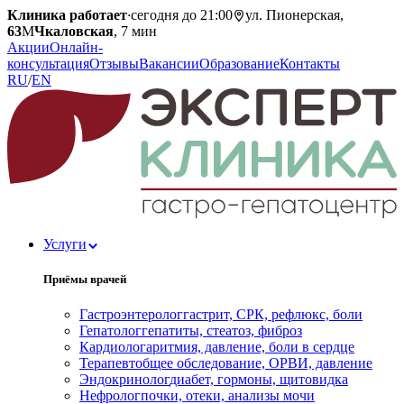
Клиника работает
·
сегодня до 21:00
ул. Пионерская,
63
М
Чкаловская
, 7 мин
Акции
Онлайн-
консультация
Отзывы
Вакансии
Образование
Контакты
RU
/
EN
Услуги
Приёмы врачей
Гастроэнтеролог
гастрит, СРК, рефлюкс, боли
Гепатолог
гепатиты, стеатоз, фиброз
Кардиолог
аритмия, давление, боли в сердце
Терапевт
общее обследование, ОРВИ, давление
Эндокринолог
диабет, гормоны, щитовидка
Нефролог
почки, отеки, анализы мочи