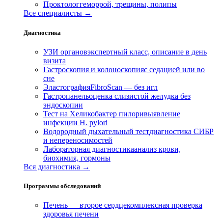
Проктолог
геморрой, трещины, полипы
Все специалисты →
Диагностика
УЗИ органов
экспертный класс, описание в день
визита
Гастроскопия и колоноскопия
с седацией или во
сне
Эластография
FibroScan — без игл
Гастропанель
оценка слизистой желудка без
эндоскопии
Тест на Хеликобактер пилори
выявление
инфекции H. pylori
Водородный дыхательный тест
диагностика СИБР
и непереносимостей
Лабораторная диагностика
анализ крови,
биохимия, гормоны
Вся диагностика →
Программы обследований
Печень — второе сердце
комплексная проверка
здоровья печени