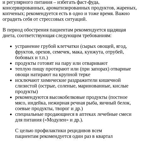
и регулярного питания – избегать фаст-фуда,
консервированных, ароматизированных продуктов, жареных,
копченых; рекомендуется есть в одно и тоже время. Важно
оградить себя от стрессовых ситуаций.
В период обострения пациентам рекомендуется щадящая
диета, соответствующая следующим требованиям:
устранение грубой клетчатки (сырых овощей, ягод,
фруктов, орехов, семечек, мака, кунжута, отрубей,
бобовых и т.п.)
продукты готовят на пару или отваривают
теплую пищу протирают или (при запорах) отварные
овощи натирают на крупной терке
исключают химические раздражители кишечной
слизистой (острые, соленые, маринованные, кислые
продукты)
рекомендуются высокобелковые продукты (постное
мясо, индейка, нежирная речная рыба, яичный белок,
соевые продукты, творог и др.)
специальные продающиеся в аптеках лечебные смеси
для питания («Модулен» и др.).
С целью профилактики рецидивов всем
пациентам рекомендуется один раз в квартал