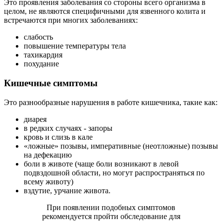
Это проявления заболевания со стороны всего организма в
целом, не являются специфичными для язвенного колита и
встречаются при многих заболеваниях:
слабость
повышение температуры тела
тахикардия
похудание
Кишечные симптомы
Это разнообразные нарушения в работе кишечника, такие как:
диарея
в редких случаях - запоры
кровь и слизь в кале
«ложные» позывы, императивные (неотложные) позывы
на дефекацию
боли в животе (чаще боли возникают в левой
подвздошной области, но могут распространяться по
всему животу)
вздутие, урчание живота.
При появлении подобных симптомов
рекомендуется пройти обследование для