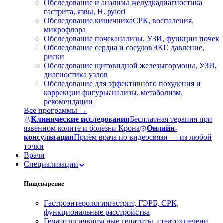
Обследование и анализы желудка
диагностика
гастрита, язвы, H. pylori
Обследование кишечника
СРК, воспаления,
микрофлора
Обследование почек
анализы, УЗИ, функции почек
Обследование сердца и сосудов
ЭКГ, давление,
риски
Обследование щитовидной железы
гормоны, УЗИ,
диагностика узлов
Обследование для эффективного похудения и
коррекции фигуры
анализы, метаболизм,
рекомендации
Все программы →
Клинические исследования
Бесплатная терапия при
язвенном колите и болезни Крона
Онлайн-
консультация
Приём врача по видеосвязи — из любой
точки
Врачи
Специализации
Пищеварение
Гастроэнтерология
гастрит, ГЭРБ, СРК,
функциональные расстройства
Гепатология
вирусные гепатиты, стеатоз печени