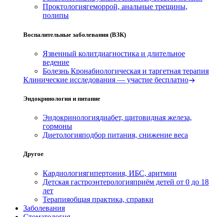
Проктология
геморрой, анальные трещины,
полипы
Воспалительные заболевания (ВЗК)
Язвенный колит
диагностика и длительное
ведение
Болезнь Крона
биологическая и таргетная терапия
Клинические исследования — участие бесплатно
Эндокринология и питание
Эндокринология
диабет, щитовидная железа,
гормоны
Диетология
подбор питания, снижение веса
Другое
Кардиология
гипертония, ИБС, аритмии
Детская гастроэнтерология
приём детей от 0 до 18
лет
Терапия
общая практика, справки
Заболевания
Стоматология