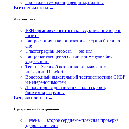
Проктолог
геморрой, трещины, полипы
Все специалисты →
Диагностика
УЗИ органов
экспертный класс, описание в день
визита
Гастроскопия и колоноскопия
с седацией или во
сне
Эластография
FibroScan — без игл
Гастропанель
оценка слизистой желудка без
эндоскопии
Тест на Хеликобактер пилори
выявление
инфекции H. pylori
Водородный дыхательный тест
диагностика СИБР
и непереносимостей
Лабораторная диагностика
анализ крови,
биохимия, гормоны
Вся диагностика →
Программы обследований
Печень — второе сердце
комплексная проверка
здоровья печени