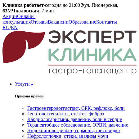
Клиника работает
·
сегодня до 21:00
ул. Пионерская,
63
М
Чкаловская
, 7 мин
Акции
Онлайн-
консультация
Отзывы
Вакансии
Образование
Контакты
RU
/
EN
Услуги
Приёмы врачей
Гастроэнтеролог
гастрит, СРК, рефлюкс, боли
Гепатолог
гепатиты, стеатоз, фиброз
Кардиолог
аритмия, давление, боли в сердце
Терапевт
общее обследование, ОРВИ, давление
Эндокринолог
диабет, гормоны, щитовидка
Нефролог
почки, отеки, анализы мочи