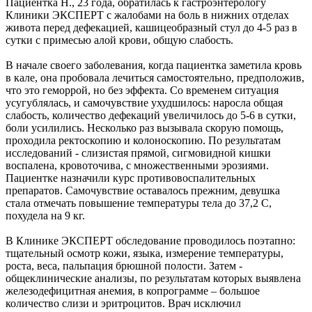
Пациентка Н., 23 года, обратилась к гастроэнтерологу
Клиники ЭКСПЕРТ с жалобами на боль в нижних отделах
живота перед дефекацией, кашицеобразный стул до 4-5 раз в
сутки с примесью алой крови, общую слабость.
В начале своего заболевания, когда пациентка заметила кровь
в кале, она пробовала лечиться самостоятельно, предположив,
что это геморрой, но без эффекта. Со временем ситуация
усугублялась, и самочувствие ухудшилось: наросла общая
слабость, количество дефекаций увеличилось до 5-6 в сутки,
боли усилились. Несколько раз вызывала скорую помощь,
проходила ректоскопию и колоноскопию. По результатам
исследований - слизистая прямой, сигмовидной кишки
воспалена, кровоточива, с множественными эрозиями.
Пациентке назначили курс противовоспалительных
препаратов. Самочувствие оставалось прежним, девушка
стала отмечать повышение температуры тела до 37,2 С,
похудела на 9 кг.
В Клинике ЭКСПЕРТ обследование проводилось поэтапно:
тщательный осмотр кожи, языка, измерение температуры,
роста, веса, пальпация брюшной полости. Затем -
общеклинические анализы, по результатам которых выявлена
железодефицитная анемия, в копрограмме – большое
количество слизи и эритроцитов. Врач исключил