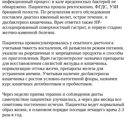
инфекционный процесс: в кале вредоносных бактерий не
обнаружено. Пациентка прошла ректоскопию, ФГДС, УЗИ
брюшной полости. По результатам всего обследования
поставлен диагноз язвенный колит, острое течение, и
дисбактериоз кишечника. Врач отметил также НР-
ассоциированный поверхностный гастрит, и первую стадию
желчно-каменной болезни.
Пациентка проконсультировалась у опытного диетолога:
учитывая тяжесть воспаления, ей разъяснили режим питания,
указали на разрешенные и запрещенные продукты и способы
их приготовления. Врач гастроэнтеролог назначил препараты
для восстановления слизистой желудка и кишечника,
нормализации оттока желчи, препараты железа для
устранения анемии. Учитывая наличие дисбактериоза
кишечника с ростом условно-патогенной флоры, назначен
курс кишечных антибиотиков и пробиотиков.
Через неделю приема терапии и соблюдения диеты
самочувствие пациентки улучшилось, а через два месяца все
симптомы постепенно исчезли. Пациентка ведет нормальный
образ жизни, в плановом порядке посещая лечащего врача 2-3
раза в год.