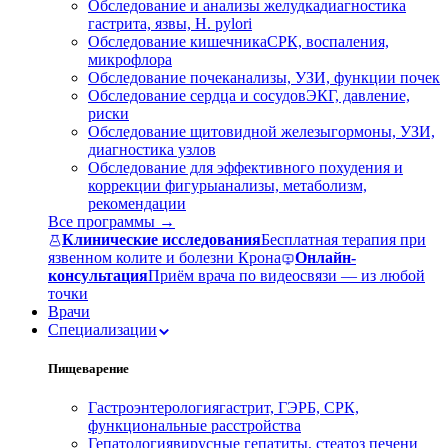
Обследование и анализы желудка
диагностика
гастрита, язвы, H. pylori
Обследование кишечника
СРК, воспаления,
микрофлора
Обследование почек
анализы, УЗИ, функции почек
Обследование сердца и сосудов
ЭКГ, давление,
риски
Обследование щитовидной железы
гормоны, УЗИ,
диагностика узлов
Обследование для эффективного похудения и
коррекции фигуры
анализы, метаболизм,
рекомендации
Все программы →
Клинические исследования
Бесплатная терапия при
язвенном колите и болезни Крона
Онлайн-
консультация
Приём врача по видеосвязи — из любой
точки
Врачи
Специализации
Пищеварение
Гастроэнтерология
гастрит, ГЭРБ, СРК,
функциональные расстройства
Гепатология
вирусные гепатиты, стеатоз печени