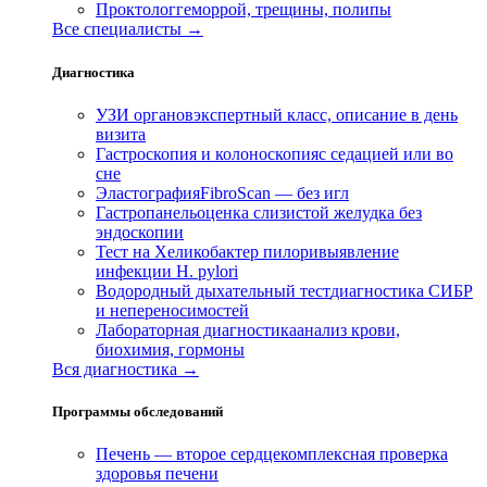
Проктолог
геморрой, трещины, полипы
Все специалисты →
Диагностика
УЗИ органов
экспертный класс, описание в день
визита
Гастроскопия и колоноскопия
с седацией или во
сне
Эластография
FibroScan — без игл
Гастропанель
оценка слизистой желудка без
эндоскопии
Тест на Хеликобактер пилори
выявление
инфекции H. pylori
Водородный дыхательный тест
диагностика СИБР
и непереносимостей
Лабораторная диагностика
анализ крови,
биохимия, гормоны
Вся диагностика →
Программы обследований
Печень — второе сердце
комплексная проверка
здоровья печени