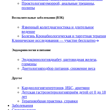
Проктология
геморрой, анальные трещины,
полипы
Воспалительные заболевания (ВЗК)
Язвенный колит
диагностика и длительное
ведение
Болезнь Крона
биологическая и таргетная терапия
Клинические исследования — участие бесплатно
Эндокринология и питание
Эндокринология
диабет, щитовидная железа,
гормоны
Диетология
подбор питания, снижение веса
Другое
Кардиология
гипертония, ИБС, аритмии
Детская гастроэнтерология
приём детей от 0 до 18
лет
Терапия
общая практика, справки
Заболевания
Стоматология