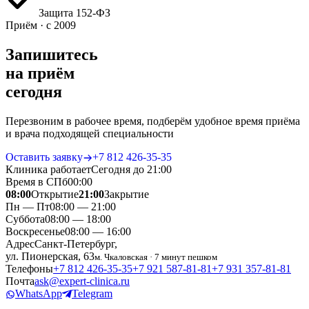
Защита 152‑ФЗ
Приём · с 2009
Запишитесь
на приём
сегодня
Перезвоним в рабочее время, подберём удобное время приёма
и врача подходящей специальности
Оставить заявку
+7 812 426‑35‑35
Клиника работает
Сегодня до 21:00
Время в СПб
00
:
00
08:00
Открытие
21:00
Закрытие
Пн — Пт
08:00 — 21:00
Суббота
08:00 — 18:00
Воскресенье
08:00 — 16:00
Адрес
Санкт-Петербург,
ул. Пионерская, 63
м. Чкаловская · 7 минут пешком
Телефоны
+7 812 426‑35‑35
+7 921 587‑81‑81
+7 931 357‑81‑81
Почта
ask@expert-clinica.ru
WhatsApp
Telegram