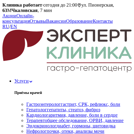
Клиника работает
·
сегодня до 21:00
ул. Пионерская,
63
М
Чкаловская
, 7 мин
Акции
Онлайн-
консультация
Отзывы
Вакансии
Образование
Контакты
RU
/
EN
Услуги
Приёмы врачей
Гастроэнтеролог
гастрит, СРК, рефлюкс, боли
Гепатолог
гепатиты, стеатоз, фиброз
Кардиолог
аритмия, давление, боли в сердце
Терапевт
общее обследование, ОРВИ, давление
Эндокринолог
диабет, гормоны, щитовидка
Нефролог
почки, отеки, анализы мочи