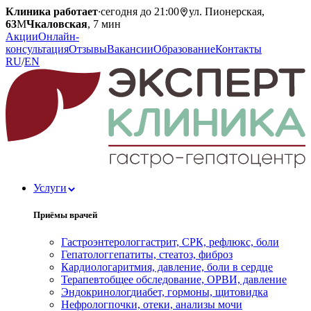
Клиника работает
·
сегодня до 21:00
ул. Пионерская,
63
М
Чкаловская
, 7 мин
Акции
Онлайн-
консультация
Отзывы
Вакансии
Образование
Контакты
RU
/
EN
Услуги
Приёмы врачей
Гастроэнтеролог
гастрит, СРК, рефлюкс, боли
Гепатолог
гепатиты, стеатоз, фиброз
Кардиолог
аритмия, давление, боли в сердце
Терапевт
общее обследование, ОРВИ, давление
Эндокринолог
диабет, гормоны, щитовидка
Нефролог
почки, отеки, анализы мочи