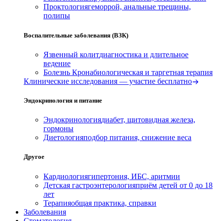
Проктология
геморрой, анальные трещины,
полипы
Воспалительные заболевания (ВЗК)
Язвенный колит
диагностика и длительное
ведение
Болезнь Крона
биологическая и таргетная терапия
Клинические исследования — участие бесплатно
Эндокринология и питание
Эндокринология
диабет, щитовидная железа,
гормоны
Диетология
подбор питания, снижение веса
Другое
Кардиология
гипертония, ИБС, аритмии
Детская гастроэнтерология
приём детей от 0 до 18
лет
Терапия
общая практика, справки
Заболевания
Стоматология