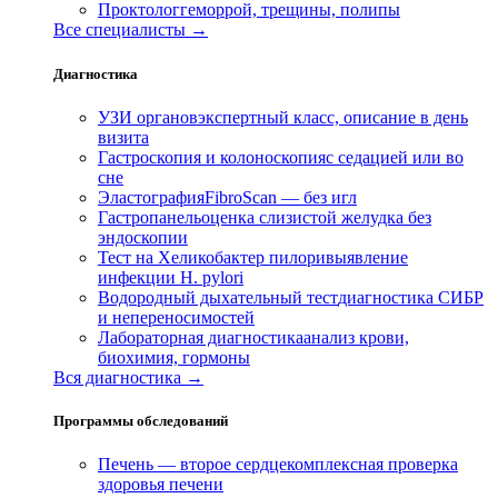
Проктолог
геморрой, трещины, полипы
Все специалисты →
Диагностика
УЗИ органов
экспертный класс, описание в день
визита
Гастроскопия и колоноскопия
с седацией или во
сне
Эластография
FibroScan — без игл
Гастропанель
оценка слизистой желудка без
эндоскопии
Тест на Хеликобактер пилори
выявление
инфекции H. pylori
Водородный дыхательный тест
диагностика СИБР
и непереносимостей
Лабораторная диагностика
анализ крови,
биохимия, гормоны
Вся диагностика →
Программы обследований
Печень — второе сердце
комплексная проверка
здоровья печени