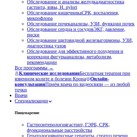
Обследование и анализы желудка
диагностика
гастрита, язвы, H. pylori
Обследование кишечника
СРК, воспаления,
микрофлора
Обследование почек
анализы, УЗИ, функции почек
Обследование сердца и сосудов
ЭКГ, давление,
риски
Обследование щитовидной железы
гормоны, УЗИ,
диагностика узлов
Обследование для эффективного похудения и
коррекции фигуры
анализы, метаболизм,
рекомендации
Все программы →
Клинические исследования
Бесплатная терапия при
язвенном колите и болезни Крона
Онлайн-
консультация
Приём врача по видеосвязи — из любой
точки
Врачи
Специализации
Пищеварение
Гастроэнтерология
гастрит, ГЭРБ, СРК,
функциональные расстройства
Гепатология
вирусные гепатиты, стеатоз печени