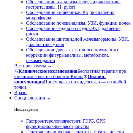
Обследование и анализы желудка
диагностика
гастрита, язвы, H. pylori
Обследование кишечника
СРК, воспаления,
микрофлора
Обследование почек
анализы, УЗИ, функции почек
Обследование сердца и сосудов
ЭКГ, давление,
риски
Обследование щитовидной железы
гормоны, УЗИ,
диагностика узлов
Обследование для эффективного похудения и
коррекции фигуры
анализы, метаболизм,
рекомендации
Все программы →
Клинические исследования
Бесплатная терапия при
язвенном колите и болезни Крона
Онлайн-
консультация
Приём врача по видеосвязи — из любой
точки
Врачи
Специализации
Пищеварение
Гастроэнтерология
гастрит, ГЭРБ, СРК,
функциональные расстройства
Гепатология
вирусные гепатиты, стеатоз печени