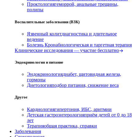
Проктология
геморрой, анальные трещины,
полипы
Воспалительные заболевания (ВЗК)
Язвенный колит
диагностика и длительное
ведение
Болезнь Крона
биологическая и таргетная терапия
Клинические исследования — участие бесплатно
Эндокринология и питание
Эндокринология
диабет, щитовидная железа,
гормоны
Диетология
подбор питания, снижение веса
Другое
Кардиология
гипертония, ИБС, аритмии
Детская гастроэнтерология
приём детей от 0 до 18
лет
Терапия
общая практика, справки
Заболевания
Стоматология