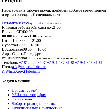
сегодня
Перезвоним в рабочее время, подберём удобное время приёма
и врача подходящей специальности
Оставить заявку
+7 812 426‑35‑35
Клиника работает
Сегодня до 21:00
Время в СПб
00
:
00
08:00
Открытие
21:00
Закрытие
Пн — Пт
08:00 — 21:00
Суббота
08:00 — 18:00
Воскресенье
08:00 — 16:00
Адрес
Санкт-Петербург,
ул. Пионерская, 63
м. Чкаловская · 7 минут пешком
Телефоны
+7 812 426‑35‑35
+7 921 587‑81‑81
+7 931 357‑81‑81
Почта
ask@expert-clinica.ru
WhatsApp
Telegram
Услуги клиники
Приёмы врачей
УЗИ и эластография
Эндоскопия
Лабораторная диагностика
Функциональная диагностика