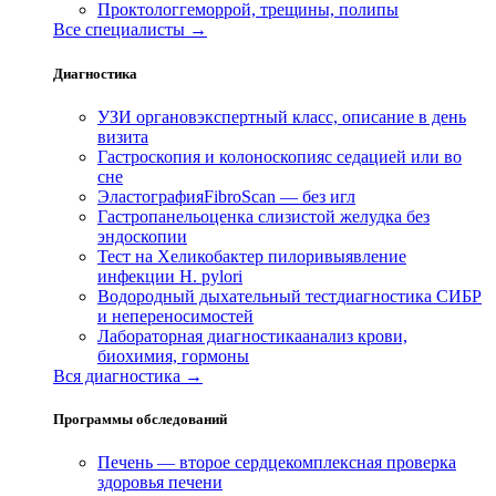
Проктолог
геморрой, трещины, полипы
Все специалисты →
Диагностика
УЗИ органов
экспертный класс, описание в день
визита
Гастроскопия и колоноскопия
с седацией или во
сне
Эластография
FibroScan — без игл
Гастропанель
оценка слизистой желудка без
эндоскопии
Тест на Хеликобактер пилори
выявление
инфекции H. pylori
Водородный дыхательный тест
диагностика СИБР
и непереносимостей
Лабораторная диагностика
анализ крови,
биохимия, гормоны
Вся диагностика →
Программы обследований
Печень — второе сердце
комплексная проверка
здоровья печени