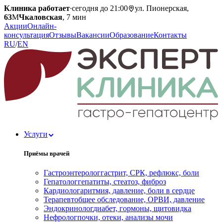
Клиника работает
·
сегодня до 21:00
ул. Пионерская,
63
М
Чкаловская
, 7 мин
Акции
Онлайн-
консультация
Отзывы
Вакансии
Образование
Контакты
RU
/
EN
Услуги
Приёмы врачей
Гастроэнтеролог
гастрит, СРК, рефлюкс, боли
Гепатолог
гепатиты, стеатоз, фиброз
Кардиолог
аритмия, давление, боли в сердце
Терапевт
общее обследование, ОРВИ, давление
Эндокринолог
диабет, гормоны, щитовидка
Нефролог
почки, отеки, анализы мочи