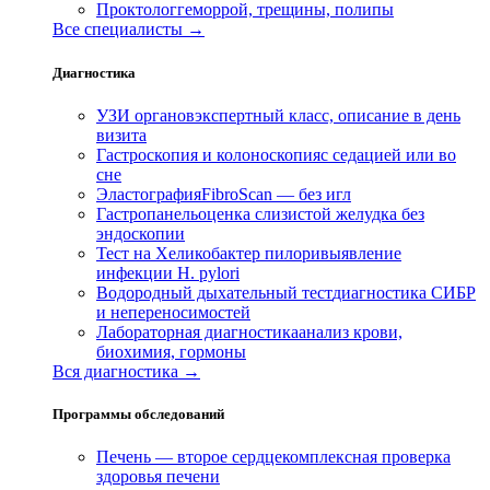
Проктолог
геморрой, трещины, полипы
Все специалисты →
Диагностика
УЗИ органов
экспертный класс, описание в день
визита
Гастроскопия и колоноскопия
с седацией или во
сне
Эластография
FibroScan — без игл
Гастропанель
оценка слизистой желудка без
эндоскопии
Тест на Хеликобактер пилори
выявление
инфекции H. pylori
Водородный дыхательный тест
диагностика СИБР
и непереносимостей
Лабораторная диагностика
анализ крови,
биохимия, гормоны
Вся диагностика →
Программы обследований
Печень — второе сердце
комплексная проверка
здоровья печени