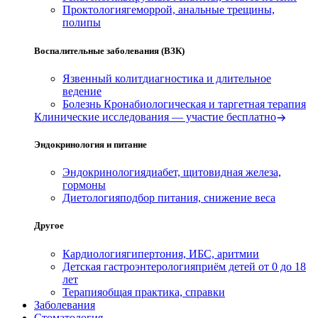
Проктология
геморрой, анальные трещины,
полипы
Воспалительные заболевания (ВЗК)
Язвенный колит
диагностика и длительное
ведение
Болезнь Крона
биологическая и таргетная терапия
Клинические исследования — участие бесплатно
Эндокринология и питание
Эндокринология
диабет, щитовидная железа,
гормоны
Диетология
подбор питания, снижение веса
Другое
Кардиология
гипертония, ИБС, аритмии
Детская гастроэнтерология
приём детей от 0 до 18
лет
Терапия
общая практика, справки
Заболевания
Стоматология