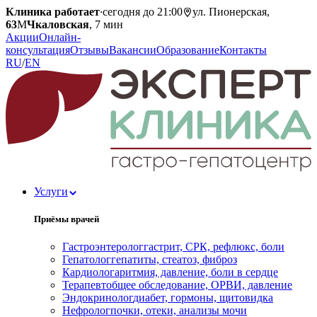
Клиника работает
·
сегодня до 21:00
ул. Пионерская,
63
М
Чкаловская
, 7 мин
Акции
Онлайн-
консультация
Отзывы
Вакансии
Образование
Контакты
RU
/
EN
Услуги
Приёмы врачей
Гастроэнтеролог
гастрит, СРК, рефлюкс, боли
Гепатолог
гепатиты, стеатоз, фиброз
Кардиолог
аритмия, давление, боли в сердце
Терапевт
общее обследование, ОРВИ, давление
Эндокринолог
диабет, гормоны, щитовидка
Нефролог
почки, отеки, анализы мочи