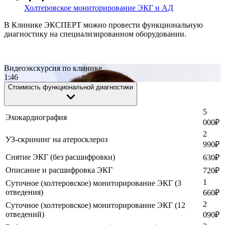
Холтеровское мониторирование ЭКГ и АД
В Клинике ЭКСПЕРТ можно провести функциональную
диагностику на специализированном оборудовании.
Видеоэкскурсия по клинике
1:46
Стоимость функциональной диагностики
5
Эхокардиография
000
₽
2
УЗ-скрининг на атеросклероз
990
₽
Снятие ЭКГ (без расшифровки)
630
₽
Описание и расшифровка ЭКГ
720
₽
1
Суточное (холтеровское) мониторирование ЭКГ (3
отведения)
660
₽
2
Суточное (холтеровское) мониторирование ЭКГ (12
отведений)
090
₽