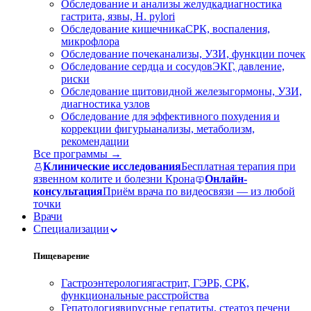
Обследование и анализы желудка
диагностика
гастрита, язвы, H. pylori
Обследование кишечника
СРК, воспаления,
микрофлора
Обследование почек
анализы, УЗИ, функции почек
Обследование сердца и сосудов
ЭКГ, давление,
риски
Обследование щитовидной железы
гормоны, УЗИ,
диагностика узлов
Обследование для эффективного похудения и
коррекции фигуры
анализы, метаболизм,
рекомендации
Все программы →
Клинические исследования
Бесплатная терапия при
язвенном колите и болезни Крона
Онлайн-
консультация
Приём врача по видеосвязи — из любой
точки
Врачи
Специализации
Пищеварение
Гастроэнтерология
гастрит, ГЭРБ, СРК,
функциональные расстройства
Гепатология
вирусные гепатиты, стеатоз печени