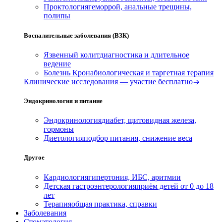
Проктология
геморрой, анальные трещины,
полипы
Воспалительные заболевания (ВЗК)
Язвенный колит
диагностика и длительное
ведение
Болезнь Крона
биологическая и таргетная терапия
Клинические исследования — участие бесплатно
Эндокринология и питание
Эндокринология
диабет, щитовидная железа,
гормоны
Диетология
подбор питания, снижение веса
Другое
Кардиология
гипертония, ИБС, аритмии
Детская гастроэнтерология
приём детей от 0 до 18
лет
Терапия
общая практика, справки
Заболевания
Стоматология