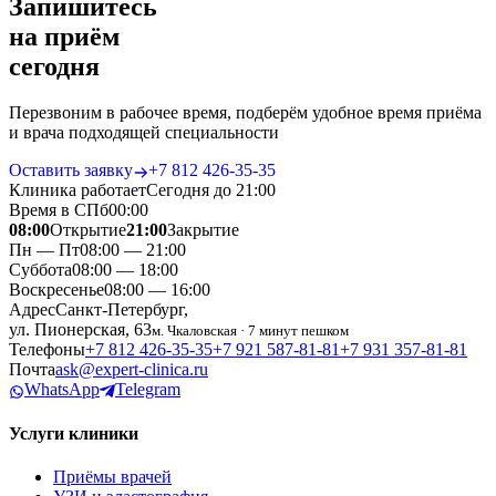
Запишитесь
на приём
сегодня
Перезвоним в рабочее время, подберём удобное время приёма
и врача подходящей специальности
Оставить заявку
+7 812 426‑35‑35
Клиника работает
Сегодня до 21:00
Время в СПб
00
:
00
08:00
Открытие
21:00
Закрытие
Пн — Пт
08:00 — 21:00
Суббота
08:00 — 18:00
Воскресенье
08:00 — 16:00
Адрес
Санкт-Петербург,
ул. Пионерская, 63
м. Чкаловская · 7 минут пешком
Телефоны
+7 812 426‑35‑35
+7 921 587‑81‑81
+7 931 357‑81‑81
Почта
ask@expert-clinica.ru
WhatsApp
Telegram
Услуги клиники
Приёмы врачей