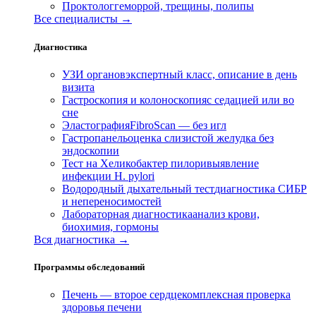
Проктолог
геморрой, трещины, полипы
Все специалисты →
Диагностика
УЗИ органов
экспертный класс, описание в день
визита
Гастроскопия и колоноскопия
с седацией или во
сне
Эластография
FibroScan — без игл
Гастропанель
оценка слизистой желудка без
эндоскопии
Тест на Хеликобактер пилори
выявление
инфекции H. pylori
Водородный дыхательный тест
диагностика СИБР
и непереносимостей
Лабораторная диагностика
анализ крови,
биохимия, гормоны
Вся диагностика →
Программы обследований
Печень — второе сердце
комплексная проверка
здоровья печени