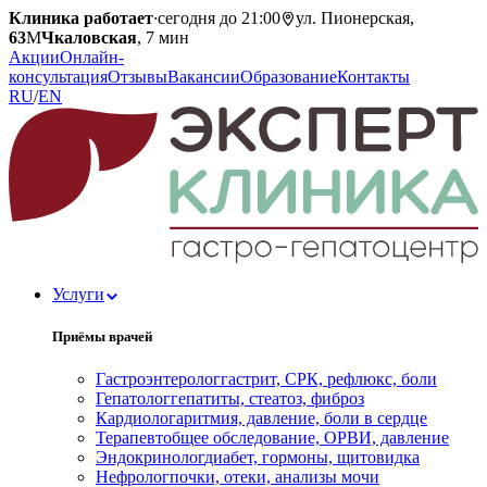
Клиника работает
·
сегодня до 21:00
ул. Пионерская,
63
М
Чкаловская
, 7 мин
Акции
Онлайн-
консультация
Отзывы
Вакансии
Образование
Контакты
RU
/
EN
Услуги
Приёмы врачей
Гастроэнтеролог
гастрит, СРК, рефлюкс, боли
Гепатолог
гепатиты, стеатоз, фиброз
Кардиолог
аритмия, давление, боли в сердце
Терапевт
общее обследование, ОРВИ, давление
Эндокринолог
диабет, гормоны, щитовидка
Нефролог
почки, отеки, анализы мочи