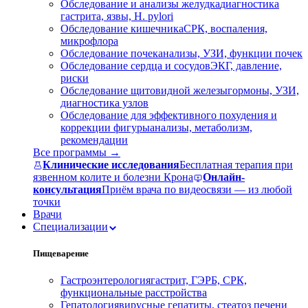
Обследование и анализы желудка
диагностика
гастрита, язвы, H. pylori
Обследование кишечника
СРК, воспаления,
микрофлора
Обследование почек
анализы, УЗИ, функции почек
Обследование сердца и сосудов
ЭКГ, давление,
риски
Обследование щитовидной железы
гормоны, УЗИ,
диагностика узлов
Обследование для эффективного похудения и
коррекции фигуры
анализы, метаболизм,
рекомендации
Все программы →
Клинические исследования
Бесплатная терапия при
язвенном колите и болезни Крона
Онлайн-
консультация
Приём врача по видеосвязи — из любой
точки
Врачи
Специализации
Пищеварение
Гастроэнтерология
гастрит, ГЭРБ, СРК,
функциональные расстройства
Гепатология
вирусные гепатиты, стеатоз печени