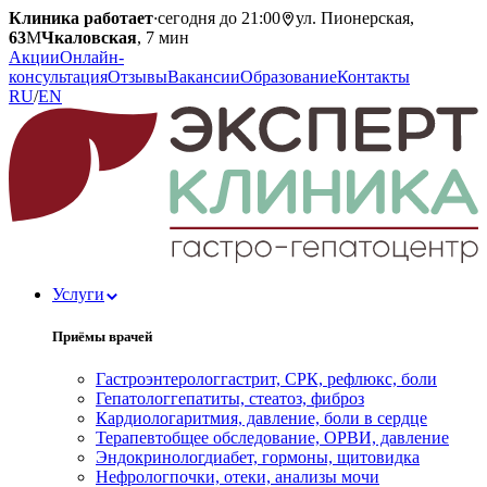
Клиника работает
·
сегодня до 21:00
ул. Пионерская,
63
М
Чкаловская
, 7 мин
Акции
Онлайн-
консультация
Отзывы
Вакансии
Образование
Контакты
RU
/
EN
Услуги
Приёмы врачей
Гастроэнтеролог
гастрит, СРК, рефлюкс, боли
Гепатолог
гепатиты, стеатоз, фиброз
Кардиолог
аритмия, давление, боли в сердце
Терапевт
общее обследование, ОРВИ, давление
Эндокринолог
диабет, гормоны, щитовидка
Нефролог
почки, отеки, анализы мочи