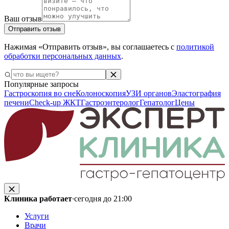
Ваш отзыв
Отправить отзыв
Нажимая «Отправить отзыв», вы соглашаетесь с
политикой
обработки персональных данных
.
Популярные запросы
Гастроскопия во сне
Колоноскопия
УЗИ органов
Эластография
печени
Check-up ЖКТ
Гастроэнтеролог
Гепатолог
Цены
Клиника работает
·
сегодня до 21:00
Услуги
Врачи