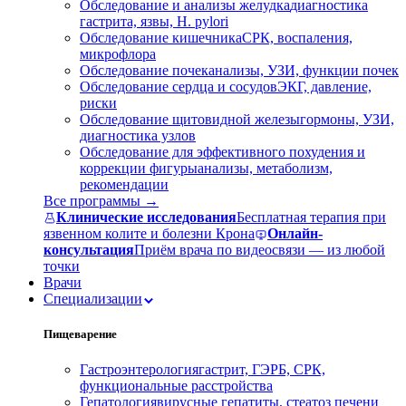
Обследование и анализы желудка
диагностика
гастрита, язвы, H. pylori
Обследование кишечника
СРК, воспаления,
микрофлора
Обследование почек
анализы, УЗИ, функции почек
Обследование сердца и сосудов
ЭКГ, давление,
риски
Обследование щитовидной железы
гормоны, УЗИ,
диагностика узлов
Обследование для эффективного похудения и
коррекции фигуры
анализы, метаболизм,
рекомендации
Все программы →
Клинические исследования
Бесплатная терапия при
язвенном колите и болезни Крона
Онлайн-
консультация
Приём врача по видеосвязи — из любой
точки
Врачи
Специализации
Пищеварение
Гастроэнтерология
гастрит, ГЭРБ, СРК,
функциональные расстройства
Гепатология
вирусные гепатиты, стеатоз печени