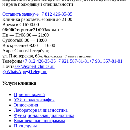
и врача подходящей специальности
Оставить заявку
+7 812 426‑35‑35
Клиника работает
Сегодня до 21:00
Время в СПб
00
:
00
08:00
Открытие
21:00
Закрытие
Пн — Пт
08:00 — 21:00
Суббота
08:00 — 18:00
Воскресенье
08:00 — 16:00
Адрес
Санкт-Петербург,
ул. Пионерская, 63
м. Чкаловская · 7 минут пешком
Телефоны
+7 812 426‑35‑35
+7 921 587‑81‑81
+7 931 357‑81‑81
Почта
ask@expert-clinica.ru
WhatsApp
Telegram
Услуги клиники
Приёмы врачей
УЗИ и эластография
Эндоскопия
Лабораторная диагностика
Функциональная диагностика
Комплексные программы
Процедуры