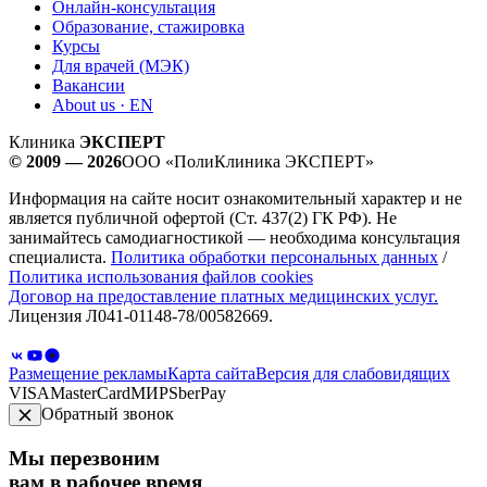
Онлайн-консультация
Образование, стажировка
Курсы
Для врачей (МЭК)
Вакансии
About us · EN
Клиника
ЭКСПЕРТ
© 2009 — 2026
ООО «ПолиКлиника ЭКСПЕРТ»
Информация на сайте носит ознакомительный характер и не
является публичной офертой (Ст. 437(2) ГК РФ). Не
занимайтесь самодиагностикой — необходима консультация
специалиста.
Политика обработки персональных данных
/
Политика использования файлов cookies
Договор на предоставление платных медицинских услуг.
Лицензия Л041-01148-78/00582669.
Размещение рекламы
Карта сайта
Версия для слабовидящих
VISA
MasterCard
МИР
SberPay
Обратный звонок
Мы перезвоним
вам в рабочее время