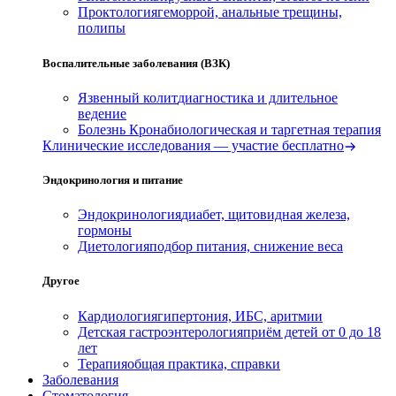
Проктология
геморрой, анальные трещины,
полипы
Воспалительные заболевания (ВЗК)
Язвенный колит
диагностика и длительное
ведение
Болезнь Крона
биологическая и таргетная терапия
Клинические исследования — участие бесплатно
Эндокринология и питание
Эндокринология
диабет, щитовидная железа,
гормоны
Диетология
подбор питания, снижение веса
Другое
Кардиология
гипертония, ИБС, аритмии
Детская гастроэнтерология
приём детей от 0 до 18
лет
Терапия
общая практика, справки
Заболевания
Стоматология