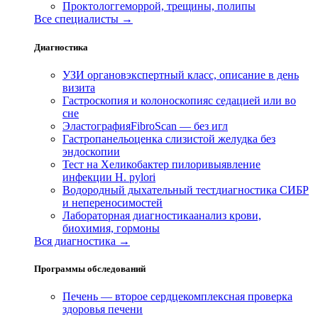
Проктолог
геморрой, трещины, полипы
Все специалисты →
Диагностика
УЗИ органов
экспертный класс, описание в день
визита
Гастроскопия и колоноскопия
с седацией или во
сне
Эластография
FibroScan — без игл
Гастропанель
оценка слизистой желудка без
эндоскопии
Тест на Хеликобактер пилори
выявление
инфекции H. pylori
Водородный дыхательный тест
диагностика СИБР
и непереносимостей
Лабораторная диагностика
анализ крови,
биохимия, гормоны
Вся диагностика →
Программы обследований
Печень — второе сердце
комплексная проверка
здоровья печени