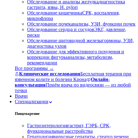
Обследование и анализы желудка
диагностика
гастрита, язвы, H. pylori
Обследование кишечника
СРК, воспаления,
микрофлора
Обследование почек
анализы, УЗИ, функции почек
Обследование сердца и сосудов
ЭКГ, давление,
риски
Обследование щитовидной железы
гормоны, УЗИ,
диагностика узлов
Обследование для эффективного похудения и
коррекции фигуры
анализы, метаболизм,
рекомендации
Все программы →
Клинические исследования
Бесплатная терапия при
язвенном колите и болезни Крона
Онлайн-
консультация
Приём врача по видеосвязи — из любой
точки
Врачи
Специализации
Пищеварение
Гастроэнтерология
гастрит, ГЭРБ, СРК,
функциональные расстройства
Гепатология
вирусные гепатиты, стеатоз печени