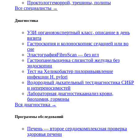
Проктолог
геморрой, трещины, полипы
Все специалисты →
Диагностика
УЗИ органов
экспертный класс, описание в день
визита
Гастроскопия и колоноскопия
с седацией или во
сне
Эластография
FibroScan — без игл
Гастропанель
оценка слизистой желудка без
эндоскопии
Тест на Хеликобактер пилори
выявление
инфекции H. pylori
Водородный дыхательный тест
диагностика СИБР
и непереносимостей
Лабораторная диагностика
анализ крови,
биохимия, гормоны
Вся диагностика →
Программы обследований
Печень — второе сердце
комплексная проверка
здоровья печени