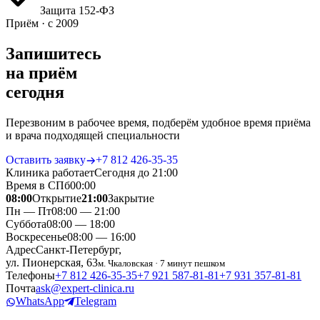
Защита 152‑ФЗ
Приём · с 2009
Запишитесь
на приём
сегодня
Перезвоним в рабочее время, подберём удобное время приёма
и врача подходящей специальности
Оставить заявку
+7 812 426‑35‑35
Клиника работает
Сегодня до 21:00
Время в СПб
00
:
00
08:00
Открытие
21:00
Закрытие
Пн — Пт
08:00 — 21:00
Суббота
08:00 — 18:00
Воскресенье
08:00 — 16:00
Адрес
Санкт-Петербург,
ул. Пионерская, 63
м. Чкаловская · 7 минут пешком
Телефоны
+7 812 426‑35‑35
+7 921 587‑81‑81
+7 931 357‑81‑81
Почта
ask@expert-clinica.ru
WhatsApp
Telegram