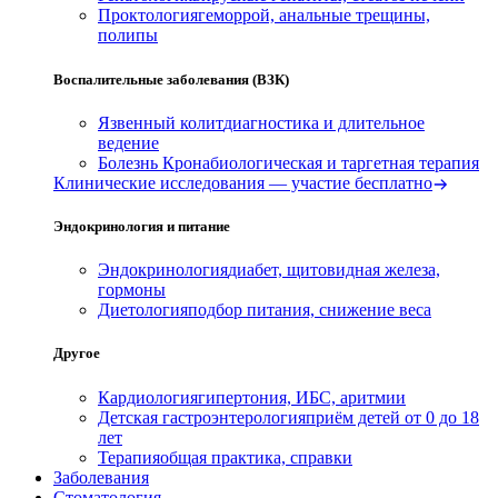
Проктология
геморрой, анальные трещины,
полипы
Воспалительные заболевания (ВЗК)
Язвенный колит
диагностика и длительное
ведение
Болезнь Крона
биологическая и таргетная терапия
Клинические исследования — участие бесплатно
Эндокринология и питание
Эндокринология
диабет, щитовидная железа,
гормоны
Диетология
подбор питания, снижение веса
Другое
Кардиология
гипертония, ИБС, аритмии
Детская гастроэнтерология
приём детей от 0 до 18
лет
Терапия
общая практика, справки
Заболевания
Стоматология