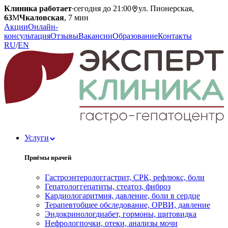
Клиника работает
·
сегодня до 21:00
ул. Пионерская,
63
М
Чкаловская
, 7 мин
Акции
Онлайн-
консультация
Отзывы
Вакансии
Образование
Контакты
RU
/
EN
Услуги
Приёмы врачей
Гастроэнтеролог
гастрит, СРК, рефлюкс, боли
Гепатолог
гепатиты, стеатоз, фиброз
Кардиолог
аритмия, давление, боли в сердце
Терапевт
общее обследование, ОРВИ, давление
Эндокринолог
диабет, гормоны, щитовидка
Нефролог
почки, отеки, анализы мочи