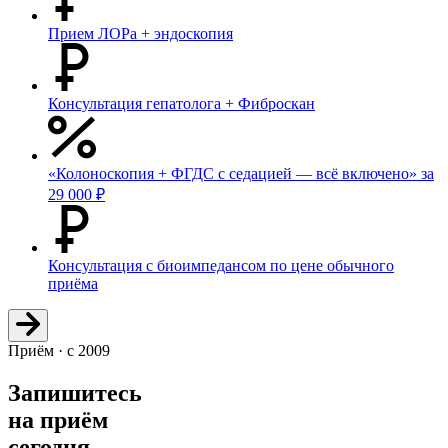
Прием ЛОРа + эндоскопия
Консультация гепатолога + Фиброскан
«Колоноскопия + ФГДС с седацией — всё включено» за
29 000 ₽
Консультация с биоимпедансом по цене обычного
приёма
Приём · с 2009
Запишитесь
на приём
сегодня