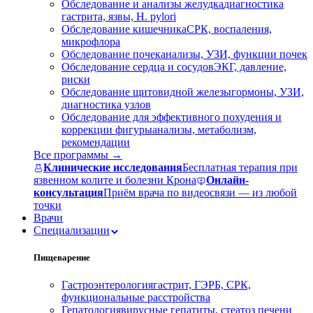
Обследование и анализы желудка
диагностика
гастрита, язвы, H. pylori
Обследование кишечника
СРК, воспаления,
микрофлора
Обследование почек
анализы, УЗИ, функции почек
Обследование сердца и сосудов
ЭКГ, давление,
риски
Обследование щитовидной железы
гормоны, УЗИ,
диагностика узлов
Обследование для эффективного похудения и
коррекции фигуры
анализы, метаболизм,
рекомендации
Все программы →
Клинические исследования
Бесплатная терапия при
язвенном колите и болезни Крона
Онлайн-
консультация
Приём врача по видеосвязи — из любой
точки
Врачи
Специализации
Пищеварение
Гастроэнтерология
гастрит, ГЭРБ, СРК,
функциональные расстройства
Гепатология
вирусные гепатиты, стеатоз печени