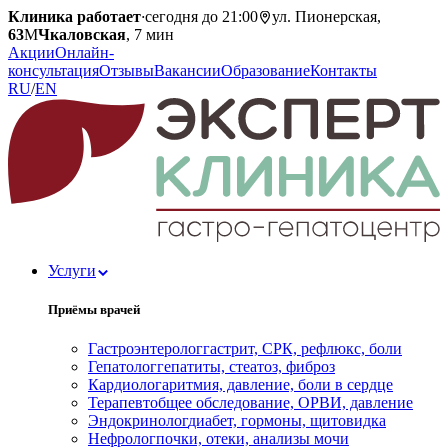
Клиника работает
·
сегодня до 21:00
ул. Пионерская,
63
М
Чкаловская
, 7 мин
Акции
Онлайн-
консультация
Отзывы
Вакансии
Образование
Контакты
RU
/
EN
Услуги
Приёмы врачей
Гастроэнтеролог
гастрит, СРК, рефлюкс, боли
Гепатолог
гепатиты, стеатоз, фиброз
Кардиолог
аритмия, давление, боли в сердце
Терапевт
общее обследование, ОРВИ, давление
Эндокринолог
диабет, гормоны, щитовидка
Нефролог
почки, отеки, анализы мочи