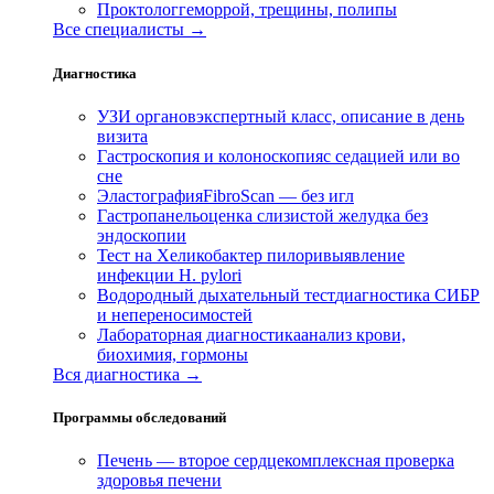
Проктолог
геморрой, трещины, полипы
Все специалисты →
Диагностика
УЗИ органов
экспертный класс, описание в день
визита
Гастроскопия и колоноскопия
с седацией или во
сне
Эластография
FibroScan — без игл
Гастропанель
оценка слизистой желудка без
эндоскопии
Тест на Хеликобактер пилори
выявление
инфекции H. pylori
Водородный дыхательный тест
диагностика СИБР
и непереносимостей
Лабораторная диагностика
анализ крови,
биохимия, гормоны
Вся диагностика →
Программы обследований
Печень — второе сердце
комплексная проверка
здоровья печени