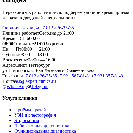
Перезвоним в рабочее время, подберём удобное время приёма
и врача подходящей специальности
Оставить заявку
+7 812 426‑35‑35
Клиника работает
Сегодня до 21:00
Время в СПб
00
:
00
08:00
Открытие
21:00
Закрытие
Пн — Пт
08:00 — 21:00
Суббота
08:00 — 18:00
Воскресенье
08:00 — 16:00
Адрес
Санкт-Петербург,
ул. Пионерская, 63
м. Чкаловская · 7 минут пешком
Телефоны
+7 812 426‑35‑35
+7 921 587‑81‑81
+7 931 357‑81‑81
Почта
ask@expert-clinica.ru
WhatsApp
Telegram
Услуги клиники
Приёмы врачей
УЗИ и эластография
Эндоскопия
Лабораторная диагностика
Функциональная диагностика