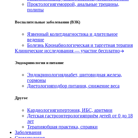
Проктология
геморрой, анальные трещины,
полипы
Воспалительные заболевания (ВЗК)
Язвенный колит
диагностика и длительное
ведение
Болезнь Крона
биологическая и таргетная терапия
Клинические исследования — участие бесплатно
Эндокринология и питание
Эндокринология
диабет, щитовидная железа,
гормоны
Диетология
подбор питания, снижение веса
Другое
Кардиология
гипертония, ИБС, аритмии
Детская гастроэнтерология
приём детей от 0 до 18
лет
Терапия
общая практика, справки
Заболевания
Стоматология