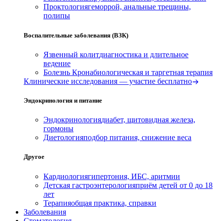
Проктология
геморрой, анальные трещины,
полипы
Воспалительные заболевания (ВЗК)
Язвенный колит
диагностика и длительное
ведение
Болезнь Крона
биологическая и таргетная терапия
Клинические исследования — участие бесплатно
Эндокринология и питание
Эндокринология
диабет, щитовидная железа,
гормоны
Диетология
подбор питания, снижение веса
Другое
Кардиология
гипертония, ИБС, аритмии
Детская гастроэнтерология
приём детей от 0 до 18
лет
Терапия
общая практика, справки
Заболевания
Стоматология