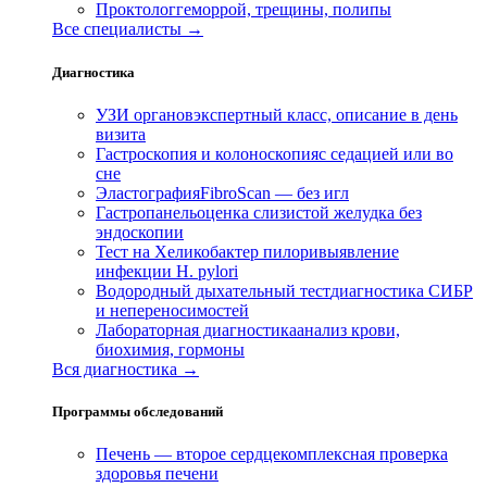
Проктолог
геморрой, трещины, полипы
Все специалисты →
Диагностика
УЗИ органов
экспертный класс, описание в день
визита
Гастроскопия и колоноскопия
с седацией или во
сне
Эластография
FibroScan — без игл
Гастропанель
оценка слизистой желудка без
эндоскопии
Тест на Хеликобактер пилори
выявление
инфекции H. pylori
Водородный дыхательный тест
диагностика СИБР
и непереносимостей
Лабораторная диагностика
анализ крови,
биохимия, гормоны
Вся диагностика →
Программы обследований
Печень — второе сердце
комплексная проверка
здоровья печени