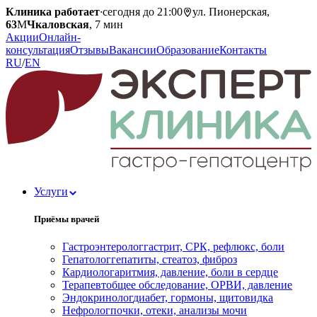
Клиника работает
·
сегодня до 21:00
ул. Пионерская,
63
М
Чкаловская
, 7 мин
Акции
Онлайн-
консультация
Отзывы
Вакансии
Образование
Контакты
RU
/
EN
Услуги
Приёмы врачей
Гастроэнтеролог
гастрит, СРК, рефлюкс, боли
Гепатолог
гепатиты, стеатоз, фиброз
Кардиолог
аритмия, давление, боли в сердце
Терапевт
общее обследование, ОРВИ, давление
Эндокринолог
диабет, гормоны, щитовидка
Нефролог
почки, отеки, анализы мочи