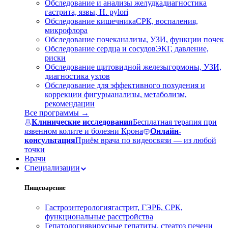
Обследование и анализы желудка
диагностика
гастрита, язвы, H. pylori
Обследование кишечника
СРК, воспаления,
микрофлора
Обследование почек
анализы, УЗИ, функции почек
Обследование сердца и сосудов
ЭКГ, давление,
риски
Обследование щитовидной железы
гормоны, УЗИ,
диагностика узлов
Обследование для эффективного похудения и
коррекции фигуры
анализы, метаболизм,
рекомендации
Все программы →
Клинические исследования
Бесплатная терапия при
язвенном колите и болезни Крона
Онлайн-
консультация
Приём врача по видеосвязи — из любой
точки
Врачи
Специализации
Пищеварение
Гастроэнтерология
гастрит, ГЭРБ, СРК,
функциональные расстройства
Гепатология
вирусные гепатиты, стеатоз печени