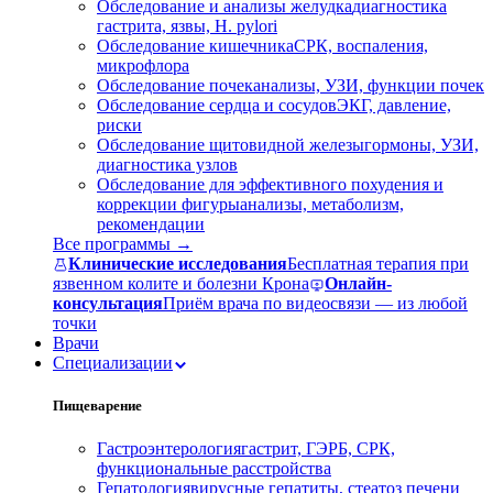
Обследование и анализы желудка
диагностика
гастрита, язвы, H. pylori
Обследование кишечника
СРК, воспаления,
микрофлора
Обследование почек
анализы, УЗИ, функции почек
Обследование сердца и сосудов
ЭКГ, давление,
риски
Обследование щитовидной железы
гормоны, УЗИ,
диагностика узлов
Обследование для эффективного похудения и
коррекции фигуры
анализы, метаболизм,
рекомендации
Все программы →
Клинические исследования
Бесплатная терапия при
язвенном колите и болезни Крона
Онлайн-
консультация
Приём врача по видеосвязи — из любой
точки
Врачи
Специализации
Пищеварение
Гастроэнтерология
гастрит, ГЭРБ, СРК,
функциональные расстройства
Гепатология
вирусные гепатиты, стеатоз печени