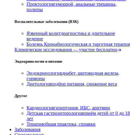
Проктология
геморрой, анальные трещины,
полипы
Воспалительные заболевания (ВЗК)
Язвенный колит
диагностика и длительное
ведение
Болезнь Крона
биологическая и таргетная терапия
Клинические исследования — участие бесплатно
Эндокринология и питание
Эндокринология
диабет, щитовидная железа,
гормоны
Диетология
подбор питания, снижение веса
Другое
Кардиология
гипертония, ИБС, аритмии
Детская гастроэнтерология
приём детей от 0 до 18
лет
Терапия
общая практика, справки
Заболевания
Стоматология