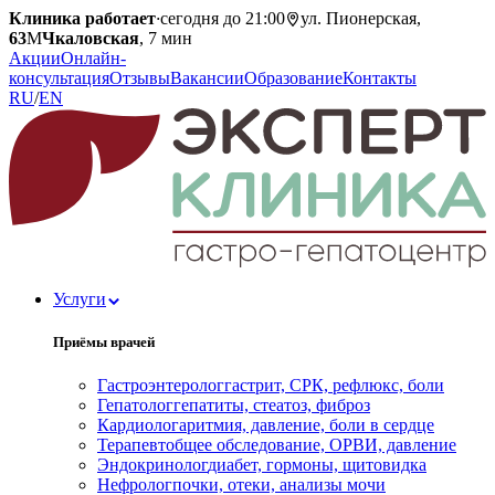
Клиника работает
·
сегодня до 21:00
ул. Пионерская,
63
М
Чкаловская
, 7 мин
Акции
Онлайн-
консультация
Отзывы
Вакансии
Образование
Контакты
RU
/
EN
Услуги
Приёмы врачей
Гастроэнтеролог
гастрит, СРК, рефлюкс, боли
Гепатолог
гепатиты, стеатоз, фиброз
Кардиолог
аритмия, давление, боли в сердце
Терапевт
общее обследование, ОРВИ, давление
Эндокринолог
диабет, гормоны, щитовидка
Нефролог
почки, отеки, анализы мочи