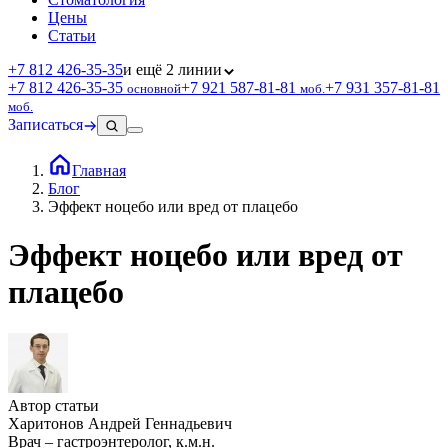
Цены
Статьи
+7 812 426‑35‑35
и ещё 2 линии
+7 812 426‑35‑35
+7 921 587‑81‑81
+7 931 357‑81‑81
основной
моб.
моб.
Записаться
Главная
Блог
Эффект ноцебо или вред от плацебо
Эффект ноцебо или вред от
плацебо
Автор статьи
Харитонов Андрей Геннадьевич
Врач – гастроэнтеролог, к.м.н.