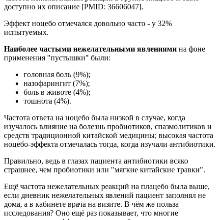
доступно их описание [PMID: 36606047].
Эффект ноцебо отмечался довольно часто - у 32%
испытуемых.
Наиболее частыми нежелательными явлениями
на фоне
применения "пустышки" были:
головная боль (9%);
назофарингит (7%);
боль в животе (4%);
тошнота (4%).
Частота ответа на ноцебо была низкой в случае, когда
изучалось влияние на болезнь пробиотиков, спазмолитиков и
средств традиционной китайской медицины; высокая частота
ноцебо-эффекта отмечалась тогда, когда изучали антибиотики.
Правильно, ведь в глазах пациента антибиотики всяко
страшнее, чем пробиотики или "мягкие китайские травки".
Ещё частота нежелательных реакций на плацебо была выше,
если дневник нежелательных явлений пациент заполнял не
дома, а в кабинете врача на визите. В чём же польза
исследования? Оно ещё раз показывает, что многие