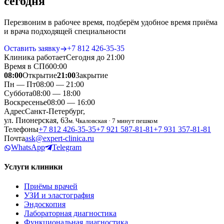
сегодня
Перезвоним в рабочее время, подберём удобное время приёма
и врача подходящей специальности
Оставить заявку
+7 812 426‑35‑35
Клиника работает
Сегодня до 21:00
Время в СПб
00
:
00
08:00
Открытие
21:00
Закрытие
Пн — Пт
08:00 — 21:00
Суббота
08:00 — 18:00
Воскресенье
08:00 — 16:00
Адрес
Санкт-Петербург,
ул. Пионерская, 63
м. Чкаловская · 7 минут пешком
Телефоны
+7 812 426‑35‑35
+7 921 587‑81‑81
+7 931 357‑81‑81
Почта
ask@expert-clinica.ru
WhatsApp
Telegram
Услуги клиники
Приёмы врачей
УЗИ и эластография
Эндоскопия
Лабораторная диагностика
Функциональная диагностика