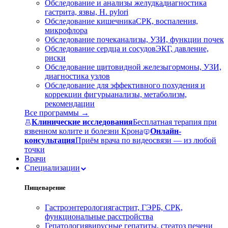
Обследование и анализы желудка
диагностика
гастрита, язвы, H. pylori
Обследование кишечника
СРК, воспаления,
микрофлора
Обследование почек
анализы, УЗИ, функции почек
Обследование сердца и сосудов
ЭКГ, давление,
риски
Обследование щитовидной железы
гормоны, УЗИ,
диагностика узлов
Обследование для эффективного похудения и
коррекции фигуры
анализы, метаболизм,
рекомендации
Все программы →
Клинические исследования
Бесплатная терапия при
язвенном колите и болезни Крона
Онлайн-
консультация
Приём врача по видеосвязи — из любой
точки
Врачи
Специализации
Пищеварение
Гастроэнтерология
гастрит, ГЭРБ, СРК,
функциональные расстройства
Гепатология
вирусные гепатиты, стеатоз печени