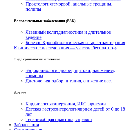
Проктология
геморрой, анальные трещины,
полипы
Воспалительные заболевания (ВЗК)
Язвенный колит
диагностика и длительное
ведение
Болезнь Крона
биологическая и таргетная терапия
Клинические исследования — участие бесплатно
Эндокринология и питание
Эндокринология
диабет, щитовидная железа,
гормоны
Диетология
подбор питания, снижение веса
Другое
Кардиология
гипертония, ИБС, аритмии
Детская гастроэнтерология
приём детей от 0 до 18
лет
Терапия
общая практика, справки
Заболевания
Стоматология