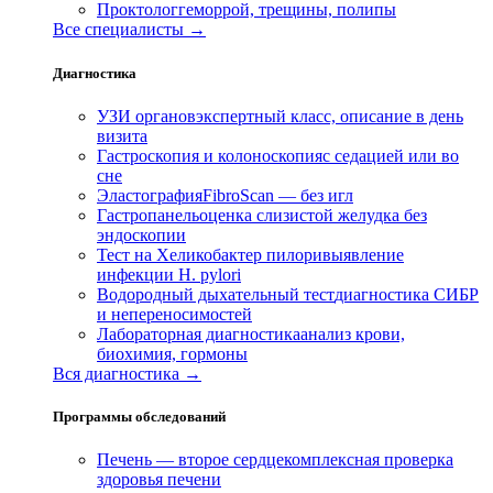
Проктолог
геморрой, трещины, полипы
Все специалисты →
Диагностика
УЗИ органов
экспертный класс, описание в день
визита
Гастроскопия и колоноскопия
с седацией или во
сне
Эластография
FibroScan — без игл
Гастропанель
оценка слизистой желудка без
эндоскопии
Тест на Хеликобактер пилори
выявление
инфекции H. pylori
Водородный дыхательный тест
диагностика СИБР
и непереносимостей
Лабораторная диагностика
анализ крови,
биохимия, гормоны
Вся диагностика →
Программы обследований
Печень — второе сердце
комплексная проверка
здоровья печени