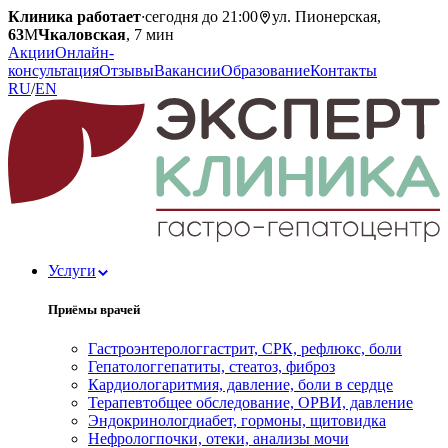
Клиника работает
·
сегодня до 21:00
ул. Пионерская,
63
М
Чкаловская
, 7 мин
Акции
Онлайн-
консультация
Отзывы
Вакансии
Образование
Контакты
RU
/
EN
Услуги
Приёмы врачей
Гастроэнтеролог
гастрит, СРК, рефлюкс, боли
Гепатолог
гепатиты, стеатоз, фиброз
Кардиолог
аритмия, давление, боли в сердце
Терапевт
общее обследование, ОРВИ, давление
Эндокринолог
диабет, гормоны, щитовидка
Нефролог
почки, отеки, анализы мочи