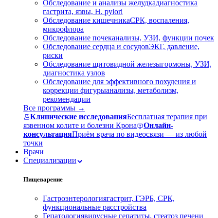
Обследование и анализы желудка
диагностика
гастрита, язвы, H. pylori
Обследование кишечника
СРК, воспаления,
микрофлора
Обследование почек
анализы, УЗИ, функции почек
Обследование сердца и сосудов
ЭКГ, давление,
риски
Обследование щитовидной железы
гормоны, УЗИ,
диагностика узлов
Обследование для эффективного похудения и
коррекции фигуры
анализы, метаболизм,
рекомендации
Все программы →
Клинические исследования
Бесплатная терапия при
язвенном колите и болезни Крона
Онлайн-
консультация
Приём врача по видеосвязи — из любой
точки
Врачи
Специализации
Пищеварение
Гастроэнтерология
гастрит, ГЭРБ, СРК,
функциональные расстройства
Гепатология
вирусные гепатиты, стеатоз печени