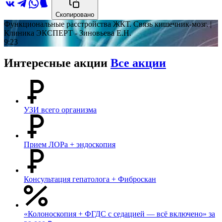
Скопировано
Функциональные расстройства ЖКТ. Связь кишечник-мозг. |
Клиника ЭКСПЕРТ - Зиновьева Е.Н.
9:23
Интересные акции
Все акции
УЗИ всего организма
Прием ЛОРа + эндоскопия
Консультация гепатолога + Фиброскан
«Колоноскопия + ФГДС с седацией — всё включено» за