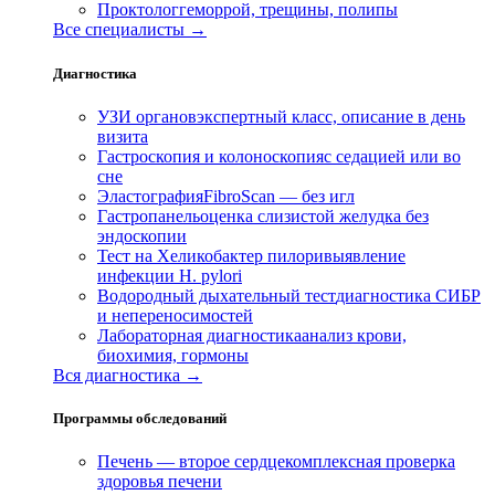
Проктолог
геморрой, трещины, полипы
Все специалисты →
Диагностика
УЗИ органов
экспертный класс, описание в день
визита
Гастроскопия и колоноскопия
с седацией или во
сне
Эластография
FibroScan — без игл
Гастропанель
оценка слизистой желудка без
эндоскопии
Тест на Хеликобактер пилори
выявление
инфекции H. pylori
Водородный дыхательный тест
диагностика СИБР
и непереносимостей
Лабораторная диагностика
анализ крови,
биохимия, гормоны
Вся диагностика →
Программы обследований
Печень — второе сердце
комплексная проверка
здоровья печени