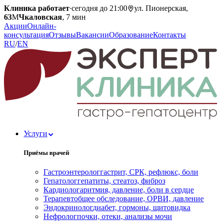
Клиника работает
·
сегодня до 21:00
ул. Пионерская,
63
М
Чкаловская
, 7 мин
Акции
Онлайн-
консультация
Отзывы
Вакансии
Образование
Контакты
RU
/
EN
Услуги
Приёмы врачей
Гастроэнтеролог
гастрит, СРК, рефлюкс, боли
Гепатолог
гепатиты, стеатоз, фиброз
Кардиолог
аритмия, давление, боли в сердце
Терапевт
общее обследование, ОРВИ, давление
Эндокринолог
диабет, гормоны, щитовидка
Нефролог
почки, отеки, анализы мочи