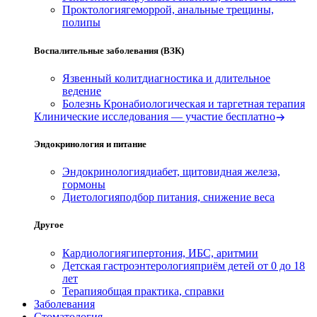
Проктология
геморрой, анальные трещины,
полипы
Воспалительные заболевания (ВЗК)
Язвенный колит
диагностика и длительное
ведение
Болезнь Крона
биологическая и таргетная терапия
Клинические исследования — участие бесплатно
Эндокринология и питание
Эндокринология
диабет, щитовидная железа,
гормоны
Диетология
подбор питания, снижение веса
Другое
Кардиология
гипертония, ИБС, аритмии
Детская гастроэнтерология
приём детей от 0 до 18
лет
Терапия
общая практика, справки
Заболевания
Стоматология