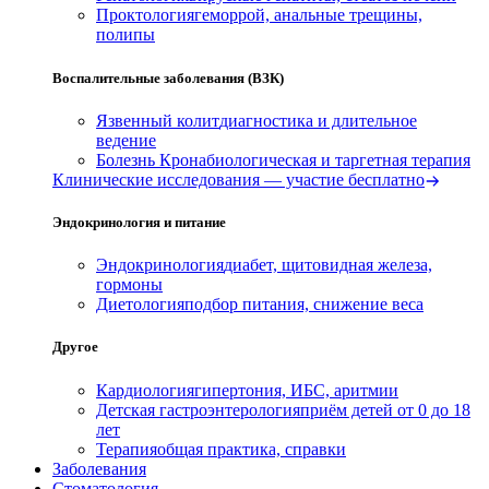
Проктология
геморрой, анальные трещины,
полипы
Воспалительные заболевания (ВЗК)
Язвенный колит
диагностика и длительное
ведение
Болезнь Крона
биологическая и таргетная терапия
Клинические исследования — участие бесплатно
Эндокринология и питание
Эндокринология
диабет, щитовидная железа,
гормоны
Диетология
подбор питания, снижение веса
Другое
Кардиология
гипертония, ИБС, аритмии
Детская гастроэнтерология
приём детей от 0 до 18
лет
Терапия
общая практика, справки
Заболевания
Стоматология