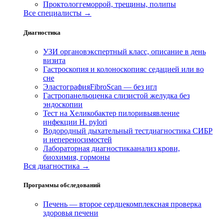
Проктолог
геморрой, трещины, полипы
Все специалисты →
Диагностика
УЗИ органов
экспертный класс, описание в день
визита
Гастроскопия и колоноскопия
с седацией или во
сне
Эластография
FibroScan — без игл
Гастропанель
оценка слизистой желудка без
эндоскопии
Тест на Хеликобактер пилори
выявление
инфекции H. pylori
Водородный дыхательный тест
диагностика СИБР
и непереносимостей
Лабораторная диагностика
анализ крови,
биохимия, гормоны
Вся диагностика →
Программы обследований
Печень — второе сердце
комплексная проверка
здоровья печени