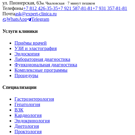
ул. Пионерская, 63
м. Чкаловская · 7 минут пешком
Телефоны
+7 812 426‑35‑35
+7 921 587‑81‑81
+7 931 357‑81‑81
Почта
ask@expert-clinica.ru
WhatsApp
Telegram
Услуги клиники
Приёмы врачей
УЗИ и эластография
Эндоскопия
Лабораторная диагностика
Функциональная диагностика
Комплексные программы
Процедуры
Специализации
Гастроэнтерология
Гепатология
ВЗК
Кардиология
Эндокринология
Диетология
Проктология