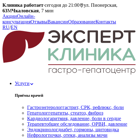
Клиника работает
·
сегодня до 21:00
ул. Пионерская,
63
М
Чкаловская
, 7 мин
Акции
Онлайн-
консультация
Отзывы
Вакансии
Образование
Контакты
RU
/
EN
Услуги
Приёмы врачей
Гастроэнтеролог
гастрит, СРК, рефлюкс, боли
Гепатолог
гепатиты, стеатоз, фиброз
Кардиолог
аритмия, давление, боли в сердце
Терапевт
общее обследование, ОРВИ, давление
Эндокринолог
диабет, гормоны, щитовидка
Нефролог
почки, отеки, анализы мочи