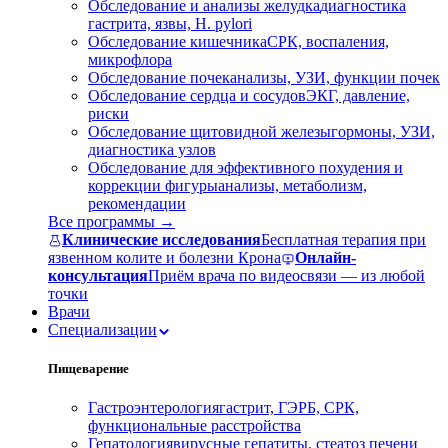
Обследование и анализы желудка
диагностика
гастрита, язвы, H. pylori
Обследование кишечника
СРК, воспаления,
микрофлора
Обследование почек
анализы, УЗИ, функции почек
Обследование сердца и сосудов
ЭКГ, давление,
риски
Обследование щитовидной железы
гормоны, УЗИ,
диагностика узлов
Обследование для эффективного похудения и
коррекции фигуры
анализы, метаболизм,
рекомендации
Все программы →
Клинические исследования
Бесплатная терапия при
язвенном колите и болезни Крона
Онлайн-
консультация
Приём врача по видеосвязи — из любой
точки
Врачи
Специализации
Пищеварение
Гастроэнтерология
гастрит, ГЭРБ, СРК,
функциональные расстройства
Гепатология
вирусные гепатиты, стеатоз печени