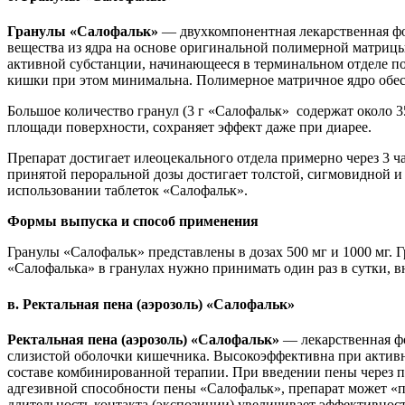
Гранулы «Салофальк»
— двухкомпонентная лекарственная ф
вещества из ядра на основе оригинальной полимерной матриц
активной субстанции, начинающееся в терминальном отделе 
кишки при этом минимальна. Полимерное матричное ядро обес
Большое количество гранул (3 г «Салофальк» содержат около 
площади поверхности, сохраняет эффект даже при диарее.
Препарат достигает илеоцекального отдела примерно через 3 ч
принятой пероральной дозы достигает толстой, сигмовидной и
использовании таблеток «Салофальк».
Формы выпуска и способ применения
Гранулы «Салофальк» представлены в дозах 500 мг и 1000 мг. 
«Салофалька» в гранулах нужно принимать один раз в сутки, в
в. Ректальная пена (аэрозоль) «Салофальк»
Ректальная пена (аэрозоль) «Салофальк»
— лекарственная
фо
слизистой оболочки кишечника. Высокоэффективна при активно
составе комбинированной терапии. При введении пены через п
адгезивной способности пены «Салофальк», препарат может «п
длительность контакта (экспозиции) увеличивает эффективност