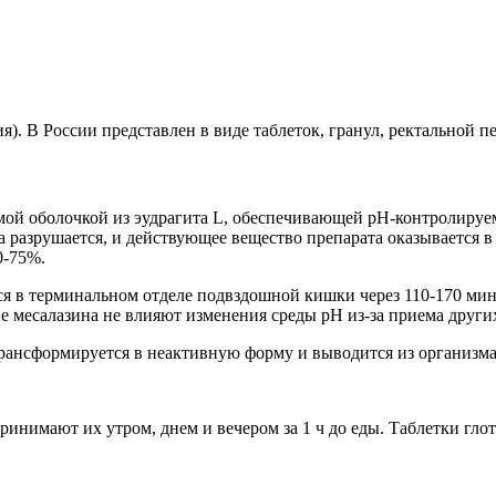
 В России представлен в виде таблеток, гранул, ректальной пе
й оболочкой из эудрагита L, обеспечивающей pH-контролируемо
она разрушается, и действующее вещество препарата оказывается
0-75%.
 в терминальном отделе подвздошной кишки через 110-170 минут
 месалазина не влияют изменения среды рН из-за приема други
 трансформируется в неактивную форму и выводится из организм
Принимают их утром, днем и вечером за 1 ч до еды. Таблетки гл