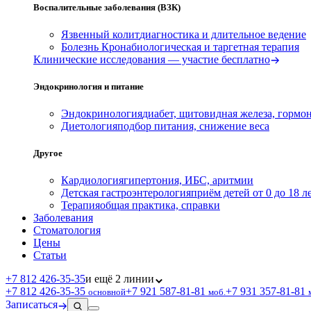
Воспалительные заболевания (ВЗК)
Язвенный колит
диагностика и длительное ведение
Болезнь Крона
биологическая и таргетная терапия
Клинические исследования — участие бесплатно
Эндокринология и питание
Эндокринология
диабет, щитовидная железа, гормо
Диетология
подбор питания, снижение веса
Другое
Кардиология
гипертония, ИБС, аритмии
Детская гастроэнтерология
приём детей от 0 до 18 л
Терапия
общая практика, справки
Заболевания
Стоматология
Цены
Статьи
+7 812 426‑35‑35
и ещё 2 линии
+7 812 426‑35‑35
+7 921 587‑81‑81
+7 931 357‑81‑81
основной
моб.
Записаться