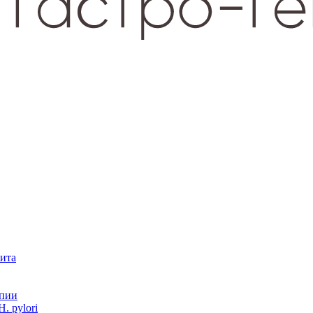
зита
опии
. pylori