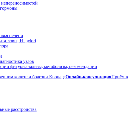
 непереносимостей
, гормоны
овья печени
та, язвы, H. pylori
лора
и
иагностика узлов
екции фигуры
анализы, метаболизм, рекомендации
венном колите и болезни Крона
Онлайн-консультация
Приём в
ьные расстройства