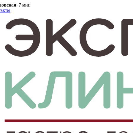
ловская
, 7 мин
такты