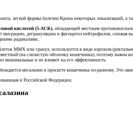
олита, легкой формы болезни Крона некоторых локализаций, а та
ловой кислотой (5-АСК)
, обладающей местным противовоспали
ет миграцию, дегрануляцию и фагоцитоз нейтрофилов, снижая в
одными радикалами.
блеток MMX или гранул, используется в виде аэрозоля (ректальн
естный (на слизистую оболочку кишечника), поэтому важна ко
чно минимальные и не влияют на его эффективность.
бождается месалазин в просвете кишечника по-разному. Это зави
рованным в Российской Федерации.
салазина