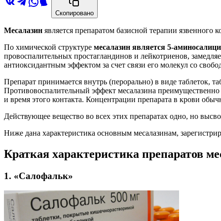
Скопировано
Месалазин
является препаратом базисной терапии язвенного к
По химической структуре
месалазин является 5-аминосалици
провоспалительных простагландинов и лейкотриенов, замедля
антиоксидантным эффектом за счет связи его молекул со своб
Препарат принимается внутрь (перорально) в виде таблеток, та
Противовоспалительный эффект месалазина преимущественно м
и время этого контакта. Концентрации препарата в крови обы
Действующее вещество во всех этих препаратах одно, но высво
Ниже дана характеристика основным месалазинам, зарегистри
Краткая характеристика препаратов ме
1. «Салофальк»