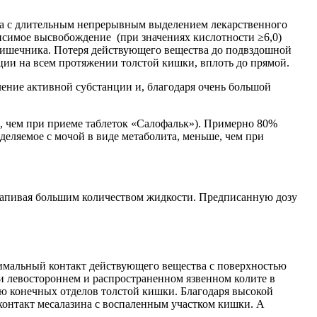
а с длительным непрерывным выделением лекарственного
исимое высвобождение (при значениях кислотности ≥6,0)
ишечника. Потеря действующего вещества до подвздошной
ии на всем протяжении толстой кишки, вплоть до прямой.
ление активной субстанции и, благодаря очень большой
ее, чем при приеме таблеток «Салофальк»). Примерно 80%
еляемое с мочой в виде метаболита, меньше, чем при
, запивая большим количеством жидкости. Предписанную дозу
имальный контакт действующего вещества с поверхностью
и левостороннем и распространенном язвенном колите в
ю конечных отделов толстой кишки. Благодаря высокой
контакт месалазина с воспаленным участком кишки. А