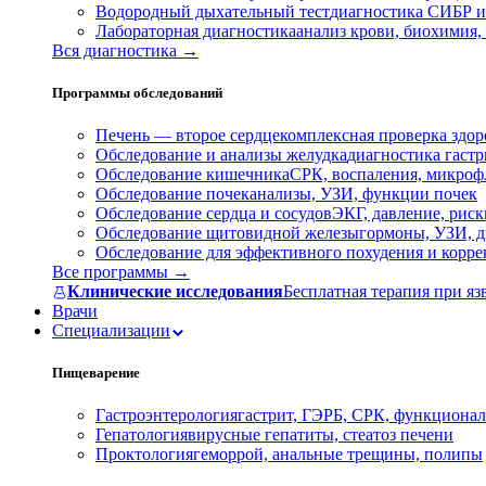
Водородный дыхательный тест
диагностика СИБР и
Лабораторная диагностика
анализ крови, биохимия
Вся диагностика →
Программы обследований
Печень — второе сердце
комплексная проверка здор
Обследование и анализы желудка
диагностика гастри
Обследование кишечника
СРК, воспаления, микроф
Обследование почек
анализы, УЗИ, функции почек
Обследование сердца и сосудов
ЭКГ, давление, риск
Обследование щитовидной железы
гормоны, УЗИ, д
Обследование для эффективного похудения и корр
Все программы →
Клинические исследования
Бесплатная терапия при яз
Врачи
Специализации
Пищеварение
Гастроэнтерология
гастрит, ГЭРБ, СРК, функционал
Гепатология
вирусные гепатиты, стеатоз печени
Проктология
геморрой, анальные трещины, полипы