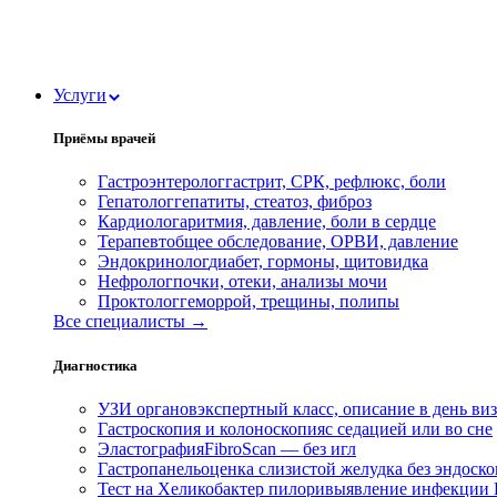
Услуги
Приёмы врачей
Гастроэнтеролог
гастрит, СРК, рефлюкс, боли
Гепатолог
гепатиты, стеатоз, фиброз
Кардиолог
аритмия, давление, боли в сердце
Терапевт
общее обследование, ОРВИ, давление
Эндокринолог
диабет, гормоны, щитовидка
Нефролог
почки, отеки, анализы мочи
Проктолог
геморрой, трещины, полипы
Все специалисты →
Диагностика
УЗИ органов
экспертный класс, описание в день ви
Гастроскопия и колоноскопия
с седацией или во сне
Эластография
FibroScan — без игл
Гастропанель
оценка слизистой желудка без эндоск
Тест на Хеликобактер пилори
выявление инфекции H