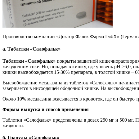
Производство компании «Доктор Фальк Фарма ГмбХ» (Германия).
а. Таблетки «Салофальк»
Таблетки «Салофальк»
покрыты защитной кишечнорастворимо
желудочном соке. Но, попадая в кишку, где уровень pH ≥6,0, 
кишки высвобождается 15-30% препарата, в толстой кишке – 6
Высвобождение месалазина из таблеток «Салофальк» начинается
завершается в нисходящей ободочной кишке. На высвобождение
Около 10% месалазина всасывается в кровоток, где он быстро
Формы выпуска и способ применения
Таблетки «Салофальк» представлены в дозах 250 мг и 500 мг. 
жидкости.
б. Гранулы «Салофальк»