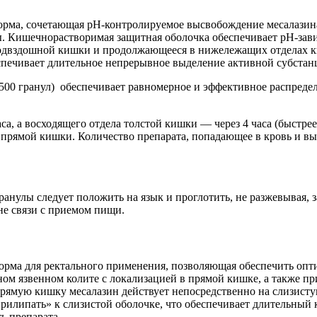
орма, сочетающая pH-контролируемое высвобождение месалазин
ы. Кишечнорастворимая защитная оболочка обеспечивает pH-зав
подвздошной кишки и продолжающееся в нижележащих отделах к
печивает длительное непрерывное выделение активной субстанц
3500 гранул) обеспечивает равномерное и эффективное распреде
аса, а восходящего отдела толстой кишки — через 4 часа (быстр
 прямой кишки. Количество препарата, попадающее в кровь и выд
Гранулы следует положить на язык и проглотить, не разжевывая
не связи с приемом пищи.
рма для ректального применения, позволяющая обеспечить опт
м язвенном колите с локализацией в прямой кишке, а также пр
рямую кишку месалазин действует непосредственно на слизисту
рилипать» к слизистой оболочке, что обеспечивает длительный 
ь препарата.