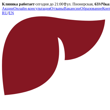
Клиника работает
·
сегодня до 21:00
ул. Пионерская,
63
М
Чка
Акции
Онлайн-консультация
Отзывы
Вакансии
Образование
Кон
RU
/
EN