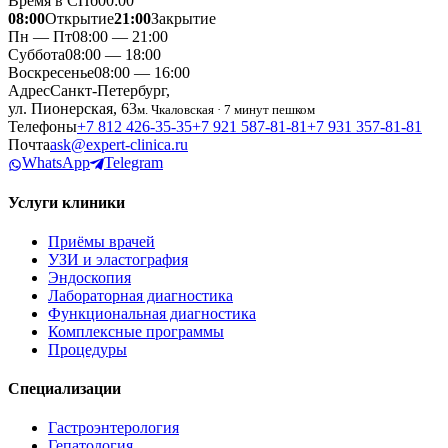
Время в СПб
00
:
00
08:00
Открытие
21:00
Закрытие
Пн — Пт
08:00 — 21:00
Суббота
08:00 — 18:00
Воскресенье
08:00 — 16:00
Адрес
Санкт-Петербург,
ул. Пионерская, 63
м. Чкаловская · 7 минут пешком
Телефоны
+7 812 426‑35‑35
+7 921 587‑81‑81
+7 931 357‑81‑81
Почта
ask@expert-clinica.ru
WhatsApp
Telegram
Услуги клиники
Приёмы врачей
УЗИ и эластография
Эндоскопия
Лабораторная диагностика
Функциональная диагностика
Комплексные программы
Процедуры
Специализации
Гастроэнтерология
Гепатология