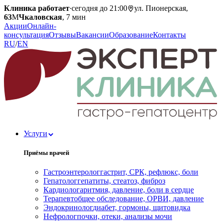
Клиника работает
·
сегодня до 21:00
ул. Пионерская,
63
М
Чкаловская
, 7 мин
Акции
Онлайн-
консультация
Отзывы
Вакансии
Образование
Контакты
RU
/
EN
Услуги
Приёмы врачей
Гастроэнтеролог
гастрит, СРК, рефлюкс, боли
Гепатолог
гепатиты, стеатоз, фиброз
Кардиолог
аритмия, давление, боли в сердце
Терапевт
общее обследование, ОРВИ, давление
Эндокринолог
диабет, гормоны, щитовидка
Нефролог
почки, отеки, анализы мочи