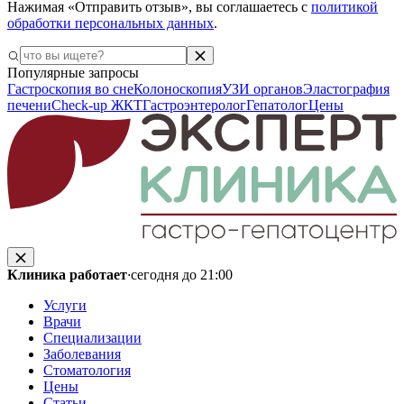
Нажимая «Отправить отзыв», вы соглашаетесь с
политикой
обработки персональных данных
.
Популярные запросы
Гастроскопия во сне
Колоноскопия
УЗИ органов
Эластография
печени
Check-up ЖКТ
Гастроэнтеролог
Гепатолог
Цены
Клиника работает
·
сегодня до 21:00
Услуги
Врачи
Специализации
Заболевания
Стоматология
Цены
Статьи