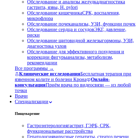
Обследование и анализы желудка
диагностика
гастрита, язвы, H. pylori
Обследование кишечника
СРК, воспаления,
микрофлора
Обследование почек
анализы, УЗИ, функции почек
Обследование сердца и сосудов
ЭКГ, давление,
риски
Обследование щитовидной железы
гормоны, УЗИ,
диагностика узлов
Обследование для эффективного похудения и
коррекции фигуры
анализы, метаболизм,
рекомендации
Все программы →
Клинические исследования
Бесплатная терапия при
язвенном колите и болезни Крона
Онлайн-
консультация
Приём врача по видеосвязи — из любой
точки
Врачи
Специализации
Пищеварение
Гастроэнтерология
гастрит, ГЭРБ, СРК,
функциональные расстройства
Гепатология
вирусные гепатиты, стеатоз печени