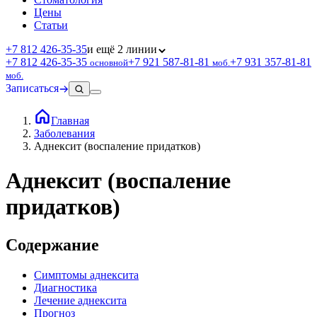
Цены
Статьи
+7 812 426‑35‑35
и ещё 2 линии
+7 812 426‑35‑35
+7 921 587‑81‑81
+7 931 357‑81‑81
основной
моб.
моб.
Записаться
Главная
Заболевания
Аднексит (воспаление придатков)
Аднексит (воспаление
придатков)
Содержание
Симптомы аднексита
Диагностика
Лечение аднексита
Прогноз