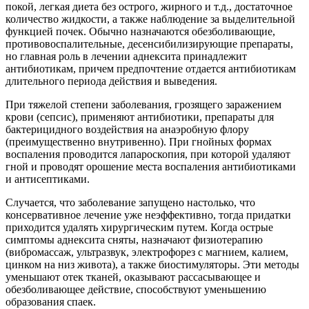
покой, легкая диета без острого, жирного и т.д., достаточное
количество жидкости, а также наблюдение за выделительной
функцией почек. Обычно назначаются обезболивающие,
противовоспалительные, десенсибилизирующие препараты,
но главная роль в лечении аднексита принадлежит
антибиотикам, причем предпочтение отдается антибиотикам
длительного периода действия и выведения.
При тяжелой степени заболевания, грозящего заражением
крови (сепсис), применяют антибиотики, препараты для
бактерицидного воздействия на анаэробную флору
(преимущественно внутривенно). При гнойных формах
воспаления проводится лапароскопия, при которой удаляют
гной и проводят орошение места воспаления антибиотиками
и антисептиками.
Случается, что заболевание запущено настолько, что
консервативное лечение уже неэффективно, тогда придатки
приходится удалять хирургическим путем. Когда острые
симптомы аднексита сняты, назначают физиотерапию
(вибромассаж, ультразвук, электрофорез с магнием, калием,
цинком на низ живота), а также биостимуляторы. Эти методы
уменьшают отек тканей, оказывают рассасывающее и
обезболивающее действие, способствуют уменьшению
образования спаек.