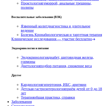
Проктология
геморрой, анальные трещины,
полипы
Воспалительные заболевания (ВЗК)
Язвенный колит
диагностика и длительное
ведение
Болезнь Крона
биологическая и таргетная терапия
Клинические исследования — участие бесплатно
Эндокринология и питание
Эндокринология
диабет, щитовидная железа,
гормоны
Диетология
подбор питания, снижение веса
Другое
Кардиология
гипертония, ИБС, аритмии
Детская гастроэнтерология
приём детей от 0 до 18
лет
Терапия
общая практика, справки
Заболевания
Стоматология