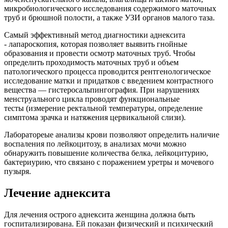
микробиологического исследования содержимого маточных
труб и брюшной полости, а также УЗИ органов малого таза.
Самый эффективный метод диагностики аднексита
- лапароскопия, которая позволяет выявить гнойные
образования и провести осмотр маточных труб. Чтобы
определить проходимость маточных труб и объем
патологического процесса проводится рентгенологическое
исследование матки и придатков с введением контрастного
вещества — гистеросальпингография. При нарушениях
менструального цикла проводят функциональные
тесты (измерение ректальной температуры, определение
симптома зрачка и натяжения цервикальной слизи).
Лаборатореые анализы крови позволяют определить наличие
воспаления по лейкоцитозу, в анализах мочи можно
обнаружить повышение количества белка, лейкоцитурию,
бактериурию, что связано с поражением уретры и мочевого
пузыря.
Лечение аднексита
Для лечения острого аднексита женщина должна быть
госпитализирована. Ей показан физический и психический