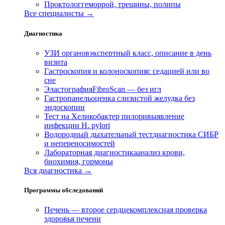
Проктолог
геморрой, трещины, полипы
Все специалисты →
Диагностика
УЗИ органов
экспертный класс, описание в день
визита
Гастроскопия и колоноскопия
с седацией или во
сне
Эластография
FibroScan — без игл
Гастропанель
оценка слизистой желудка без
эндоскопии
Тест на Хеликобактер пилори
выявление
инфекции H. pylori
Водородный дыхательный тест
диагностика СИБР
и непереносимостей
Лабораторная диагностика
анализ крови,
биохимия, гормоны
Вся диагностика →
Программы обследований
Печень — второе сердце
комплексная проверка
здоровья печени