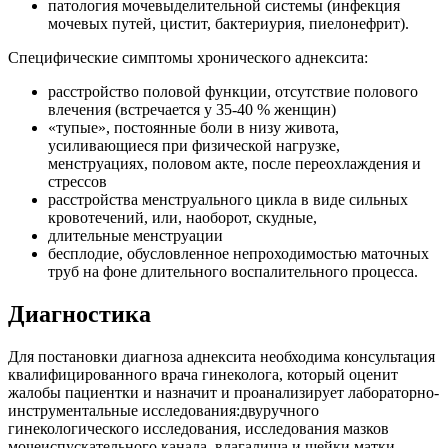
патология мочевыделительной системы (инфекция
мочевых путей, цистит, бактериурия, пиелонефрит).
Специфические симптомы хронического аднексита:
расстройство половой функции, отсутствие полового
влечения (встречается у 35-40 % женщин)
«тупые», постоянные боли в низу живота,
усиливающиеся при физической нагрузке,
менструациях, половом акте, после переохлаждения и
стрессов
расстройства менструального цикла в виде сильных
кровотечений, или, наоборот, скудные,
длительные менструации
бесплодие, обусловленное непроходимостью маточных
труб на фоне длительного воспалительного процесса.
Диагностика
Для постановки диагноза аднексита необходима консультация
квалифицированного врача гинеколога, который оценит
жалобы пациентки и назначит и проанализирует лабораторно-
инструментальные исследования:двуручного
гинекологического исследования, исследования мазков
мочеиспускательного канала, влагалища и шейки матки,