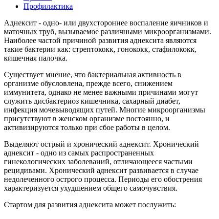
Профилактика
Аднексит - одно- или двухстороннее воспаление яичников и
маточных труб, вызываемое различными микроорганизмами.
Наиболее частой причиной развития аднексита являются
такие бактерии как: стрептококк, гонококк, стафилококк,
кишечная палочка.
Существует мнение, что бактериальная активность в
организме обусловлена, прежде всего, снижением
иммунитета, однако не менее важными причинами могут
служить дисбактериоз кишечника, сахарный диабет,
инфекция мочевыводящих путей. Многие микроорганизмы
присутствуют в женском организме постоянно, и
активизируются только при сбое работы в целом.
Выделяют острый и хронический аднексит. Хронический
аднексит - одно из самых распространенных
гинекологических заболеваний, отличающееся частыми
рецидивами. Хронический аднексит развивается в случае
недолеченного острого процесса. Периоды его обострения
характеризуется ухудшением общего самочувствия.
Стартом для развития аднексита может послужить: