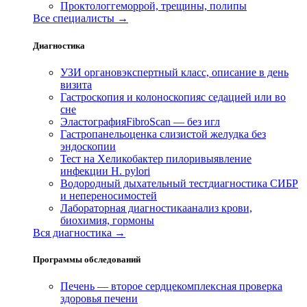
Проктолог
геморрой, трещины, полипы
Все специалисты →
Диагностика
УЗИ органов
экспертный класс, описание в день
визита
Гастроскопия и колоноскопия
с седацией или во
сне
Эластография
FibroScan — без игл
Гастропанель
оценка слизистой желудка без
эндоскопии
Тест на Хеликобактер пилори
выявление
инфекции H. pylori
Водородный дыхательный тест
диагностика СИБР
и непереносимостей
Лабораторная диагностика
анализ крови,
биохимия, гормоны
Вся диагностика →
Программы обследований
Печень — второе сердце
комплексная проверка
здоровья печени