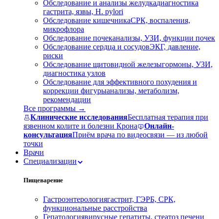
Обследование и анализы желудка
диагностика
гастрита, язвы, H. pylori
Обследование кишечника
СРК, воспаления,
микрофлора
Обследование почек
анализы, УЗИ, функции почек
Обследование сердца и сосудов
ЭКГ, давление,
риски
Обследование щитовидной железы
гормоны, УЗИ,
диагностика узлов
Обследование для эффективного похудения и
коррекции фигуры
анализы, метаболизм,
рекомендации
Все программы →
Клинические исследования
Бесплатная терапия при
язвенном колите и болезни Крона
Онлайн-
консультация
Приём врача по видеосвязи — из любой
точки
Врачи
Специализации
Пищеварение
Гастроэнтерология
гастрит, ГЭРБ, СРК,
функциональные расстройства
Гепатология
вирусные гепатиты, стеатоз печени