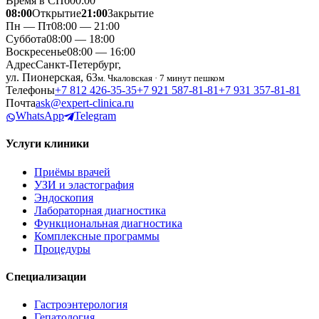
Время в СПб
00
:
00
08:00
Открытие
21:00
Закрытие
Пн — Пт
08:00 — 21:00
Суббота
08:00 — 18:00
Воскресенье
08:00 — 16:00
Адрес
Санкт-Петербург,
ул. Пионерская, 63
м. Чкаловская · 7 минут пешком
Телефоны
+7 812 426‑35‑35
+7 921 587‑81‑81
+7 931 357‑81‑81
Почта
ask@expert-clinica.ru
WhatsApp
Telegram
Услуги клиники
Приёмы врачей
УЗИ и эластография
Эндоскопия
Лабораторная диагностика
Функциональная диагностика
Комплексные программы
Процедуры
Специализации
Гастроэнтерология
Гепатология