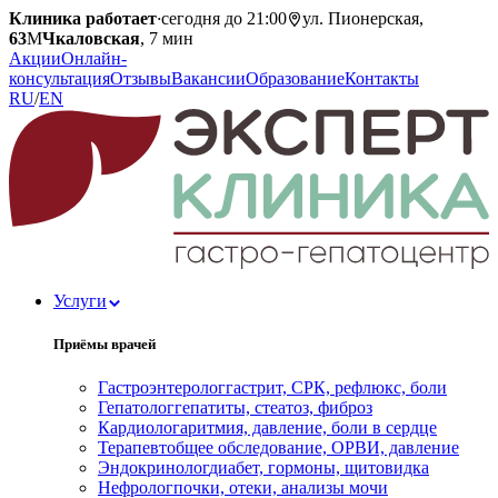
Клиника работает
·
сегодня до 21:00
ул. Пионерская,
63
М
Чкаловская
, 7 мин
Акции
Онлайн-
консультация
Отзывы
Вакансии
Образование
Контакты
RU
/
EN
Услуги
Приёмы врачей
Гастроэнтеролог
гастрит, СРК, рефлюкс, боли
Гепатолог
гепатиты, стеатоз, фиброз
Кардиолог
аритмия, давление, боли в сердце
Терапевт
общее обследование, ОРВИ, давление
Эндокринолог
диабет, гормоны, щитовидка
Нефролог
почки, отеки, анализы мочи