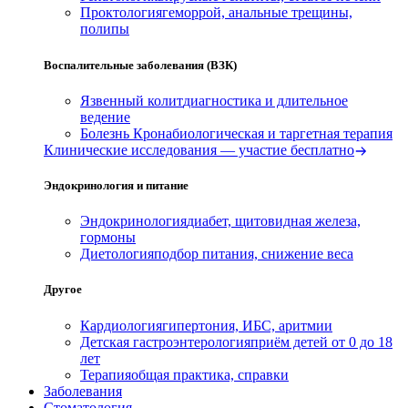
Проктология
геморрой, анальные трещины,
полипы
Воспалительные заболевания (ВЗК)
Язвенный колит
диагностика и длительное
ведение
Болезнь Крона
биологическая и таргетная терапия
Клинические исследования — участие бесплатно
Эндокринология и питание
Эндокринология
диабет, щитовидная железа,
гормоны
Диетология
подбор питания, снижение веса
Другое
Кардиология
гипертония, ИБС, аритмии
Детская гастроэнтерология
приём детей от 0 до 18
лет
Терапия
общая практика, справки
Заболевания
Стоматология