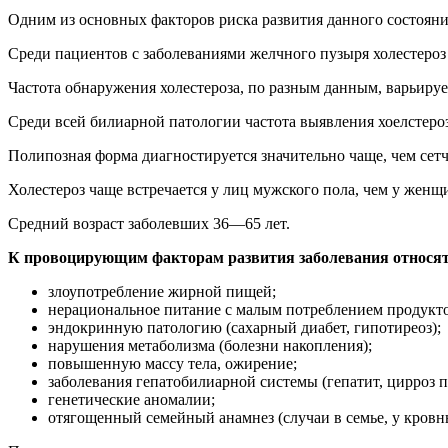
Одним из основных факторов риска развития данного состоян
Среди пациентов с заболеваниями желчного пузыря холестероз 
Частота обнаружения холестероза, по разным данным, варьируе
Среди всей билиарной патологии частота выявления хоелстероза
Полипозная форма диагностируется значительно чаще, чем сетч
Холестероз чаще встречается у лиц мужского пола, чем у женщи
Средний возраст заболевших 36—65 лет.
К провоцирующим факторам развития заболевания относят
злоупотребление жирной пищей;
нерациональное питание с малым потреблением продукто
эндокринную патологию (сахарный диабет, гипотиреоз);
нарушения метаболизма (болезни накопления);
повышенную массу тела, ожирение;
заболевания гепатобилиарной системы (гепатит, цирроз п
генетические аномалии;
отягощенный семейный анамнез (случаи в семье, у кровн