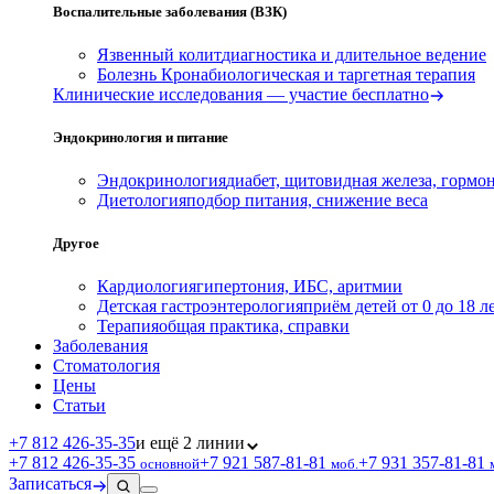
Воспалительные заболевания (ВЗК)
Язвенный колит
диагностика и длительное ведение
Болезнь Крона
биологическая и таргетная терапия
Клинические исследования — участие бесплатно
Эндокринология и питание
Эндокринология
диабет, щитовидная железа, гормо
Диетология
подбор питания, снижение веса
Другое
Кардиология
гипертония, ИБС, аритмии
Детская гастроэнтерология
приём детей от 0 до 18 л
Терапия
общая практика, справки
Заболевания
Стоматология
Цены
Статьи
+7 812 426‑35‑35
и ещё 2 линии
+7 812 426‑35‑35
+7 921 587‑81‑81
+7 931 357‑81‑81
основной
моб.
Записаться