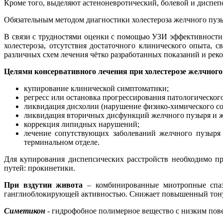
Кроме того, выделяют астеноневротический, болевой и диспе
Обязательным методом диагностики холестероза желчного пузы
В связи с трудностями оценки с помощью УЗИ эффективности 
холестероза, отсутствия достаточного клинического опыта, 
различных схем лечения чётко разработанных показаний и реко
Целями консервативного лечения при холестерозе желчног
купирование клинической симптоматики;
регресс или остановка прогрессирования патологического
ликвидация дисхолии (нарушение физико-химического со
ликвидация вторичных дисфункций желчного пузыря и 
коррекция липидных нарушений;
лечение сопутствующих заболеваний желчного пузыря 
терминальном отделе.
Для купирования диспепсических расстройств необходимо п
путей: прокинетики.
При вздутии живота
– комбинированные миотропные спаз
ганглиоблокирующей активностью. Снижает повышенный тону
Симетикон
- гидрофобное полимерное вещество с низким по