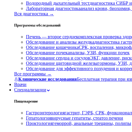
Водородный дыхательный тест
диагностика СИБР и
Лабораторная диагностика
анализ крови, биохимия
Вся диагностика →
Программы обследований
Печень — второе сердце
комплексная проверка здор
Обследование и анализы желудка
диагностика гастри
Обследование кишечника
СРК, воспаления, микроф
Обследование почек
анализы, УЗИ, функции почек
Обследование сердца и сосудов
ЭКГ, давление, риск
Обследование щитовидной железы
гормоны, УЗИ, д
Обследование для эффективного похудения и корр
Все программы →
Клинические исследования
Бесплатная терапия при яз
Врачи
Специализации
Пищеварение
Гастроэнтерология
гастрит, ГЭРБ, СРК, функционал
Гепатология
вирусные гепатиты, стеатоз печени
Проктология
геморрой, анальные трещины, полипы