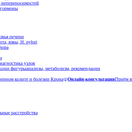
 непереносимостей
, гормоны
овья печени
та, язвы, H. pylori
лора
и
иагностика узлов
екции фигуры
анализы, метаболизм, рекомендации
венном колите и болезни Крона
Онлайн-консультация
Приём в
ьные расстройства