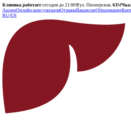
Клиника работает
·
сегодня до 21:00
ул. Пионерская,
63
М
Чка
Акции
Онлайн-консультация
Отзывы
Вакансии
Образование
Кон
RU
/
EN