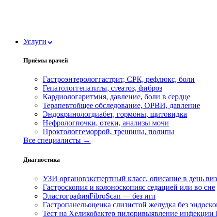
Услуги
Приёмы врачей
Гастроэнтеролог
гастрит, СРК, рефлюкс, боли
Гепатолог
гепатиты, стеатоз, фиброз
Кардиолог
аритмия, давление, боли в сердце
Терапевт
общее обследование, ОРВИ, давление
Эндокринолог
диабет, гормоны, щитовидка
Нефролог
почки, отеки, анализы мочи
Проктолог
геморрой, трещины, полипы
Все специалисты →
Диагностика
УЗИ органов
экспертный класс, описание в день ви
Гастроскопия и колоноскопия
с седацией или во сне
Эластография
FibroScan — без игл
Гастропанель
оценка слизистой желудка без эндоск
Тест на Хеликобактер пилори
выявление инфекции H