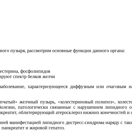
чного пузыря, рассмотрим основные функции данного органа:
лестерина, фосфолипидов
ируют спектр белков желчи
 заболевание, характеризующееся диффузным или очаговым н
чатый» желчный пузырь, «холестериновый полипоз», холесте
 болезни, патологически связанные с нарушением липидного 
анкреатит, облитерирующий атеросклероз нижних конечностей и
анней манифестацией липидного дистресс-синдрома наряду с так
панкреатит и жировой гепатоз.