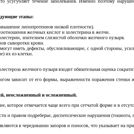
то усугубляет течение заболевания. Именно поэтому наруше
ледующие этапы:
овышение липопротеинов низкой плотности).
соотношения желчных кислот и холестерина в желчи.
лестерин, эпителием слизистой оболочки желчного пузыря.
ов сыворотки крови.
 могут иметь дефекты, обусловливающие, с одной стороны, ус
) их из клетки.
лестероза желчного пузыря входит обязательная оценка сократ
огом зависит от его формы, выраженности поражения стенки 
ый, неосложненный и осложненный.
ие, которое отмечается чаще всего при сетчатой форме и в отс
сти и правом подреберье, диспепсические нарушения (тошнота, г
ляются в чередовании запоров и поносов, что указывает на пр