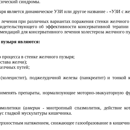
псический синдромы.
ря является динамическое УЗИ или другое название - «УЗИ с ж
лечения при различных вариантах поражения стенки желчного 
свидетельствующего об эффективности консервативной терапии
мендаций для консервативного лечения холестероза желчного пу
о пузыря являются:
 процесса в стенке желчного пузыря;
става желчи);
желчных путей;
(холецистит), поджелудочной железы (панкреатит) и тонкой 
рименять препараты, нормализующие моторно-эвакуаторную ф
молитики (
алверин
- миотропный спазмолитик, действие ко
с гладкой мускулатуры кишечника.
верхностным натяжением, снижающее газообразование в кишечн