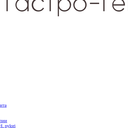
зита
опии
. pylori