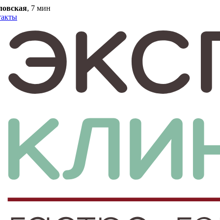
ловская
, 7 мин
такты