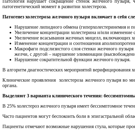
Патология нарушает сокращение стенок желчного пузыря, ч
патогенетический момент в развитии холестероза.
Патогенез холестероза желчного пузыря включает в себя с
Нарушение липидного обмена (гиперхолестеринемия и п
Увеличение концентрации холестерина и/или изменение 
Увеличение всасывания желчных мицелл, включающих хо
Изменение концентрации и соотношения аполипопротеин
Макрофаги подслизистого слоя стенки желчного пузыря
желчи, с другой – нарушение элиминации (высвобождение
Нарушение сократительной функции желчного пузыря.
В алгоритм диагностических мероприятий верифицирования хо
Клинические проявления холестероза желчного пузыря во мн
органа.
Выделяют 3 варианта клинического течения: бессимптомн
В 25% холестероз желчного пузыря имеет бессимптомное течен
Часто пациентов могут беспокоить боли в эпигастральной обла
Пациенты отмечают возможные нарушения стула, которые прояв