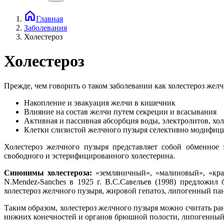
Главная
Заболевания
Холестероз
Холестероз
Прежде, чем говорить о таком заболевании как холестероз жел
Накопление и эвакуация желчи в кишечник
Влияние на состав желчи путем секреции и всасывания
Активная и пассивная абсорбция воды, электролитов, хо
Клетки слизистой желчного пузыря селективно модифиц
Холестероз желчного пузыря представляет собой обменное
свободного и эстерифицированного холестерина.
Синонимы холестероза:
«земляничный», «малиновый», «крап
N.Mendez-Sanches в 1925 г. В.С.Савельев (1998) предложил
холестероз желчного пузыря, жировой гепатоз, липогенный п
Таким образом, холестероз желчного пузыря можно считать р
нижних конечностей и органов брюшной полости, липогенный 