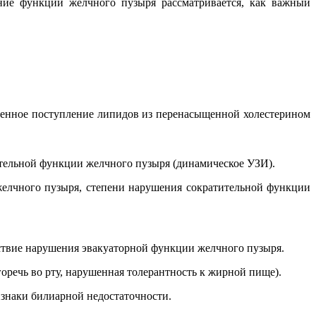
ние функции желчного пузыря рассматривается, как важный
иленное поступление липидов из перенасыщенной холестерином
ительной функции желчного пузыря (динамическое УЗИ).
желчного пузыря, степени нарушения сократительной функции
утствие нарушения эвакуаторной функции желчного пузыря.
оречь во рту, нарушенная толерантность к жирной пище).
изнаки билиарной недостаточности.