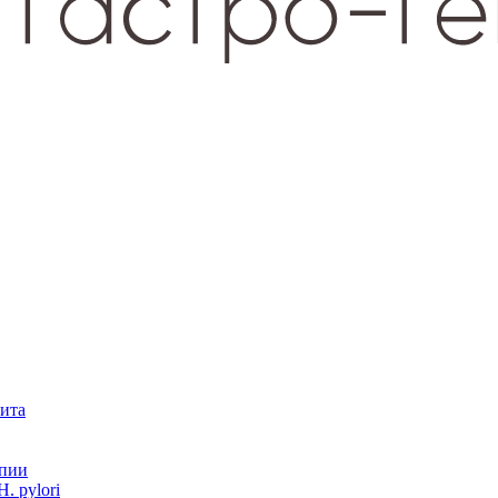
зита
опии
. pylori