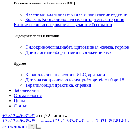
Воспалительные заболевания (ВЗК)
Язвенный колит
диагностика и длительное ведение
Болезнь Крона
биологическая и таргетная терапия
Клинические исследования — участие бесплатно
Эндокринология и питание
Эндокринология
диабет, щитовидная железа, гормо
Диетология
подбор питания, снижение веса
Другое
Кардиология
гипертония, ИБС, аритмии
Детская гастроэнтерология
приём детей от 0 до 18 л
Терапия
общая практика, справки
Заболевания
Стоматология
Цены
Статьи
+7 812 426‑35‑35
и ещё 2 линии
+7 812 426‑35‑35
+7 921 587‑81‑81
+7 931 357‑81‑81
основной
моб.
Записаться