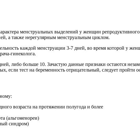
рактера менструальных выделений у женщин репродуктивного в
цией, а также нерегулярным менструальным циклом.
ительность каждой менструации 3-7 дней, во время которой у ж
рача-гинеколога.
ней, либо больше 10. Зачастую данные признаки остаются незам
х, если тест на беременность отрицательный, следует пройти 
ному:
дного возраста на протяжении полугода и более
та (альгоменореи)
ный синдром)