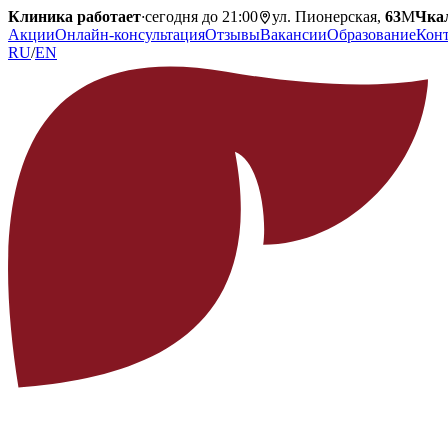
Клиника работает
·
сегодня до 21:00
ул. Пионерская,
63
М
Чка
Акции
Онлайн-консультация
Отзывы
Вакансии
Образование
Кон
RU
/
EN