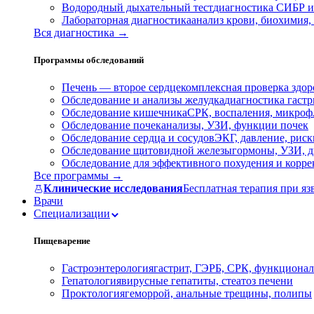
Водородный дыхательный тест
диагностика СИБР и
Лабораторная диагностика
анализ крови, биохимия
Вся диагностика →
Программы обследований
Печень — второе сердце
комплексная проверка здор
Обследование и анализы желудка
диагностика гастри
Обследование кишечника
СРК, воспаления, микроф
Обследование почек
анализы, УЗИ, функции почек
Обследование сердца и сосудов
ЭКГ, давление, риск
Обследование щитовидной железы
гормоны, УЗИ, д
Обследование для эффективного похудения и корр
Все программы →
Клинические исследования
Бесплатная терапия при яз
Врачи
Специализации
Пищеварение
Гастроэнтерология
гастрит, ГЭРБ, СРК, функционал
Гепатология
вирусные гепатиты, стеатоз печени
Проктология
геморрой, анальные трещины, полипы