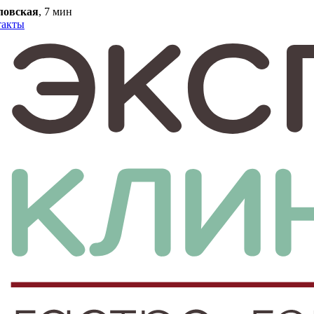
ловская
, 7 мин
такты