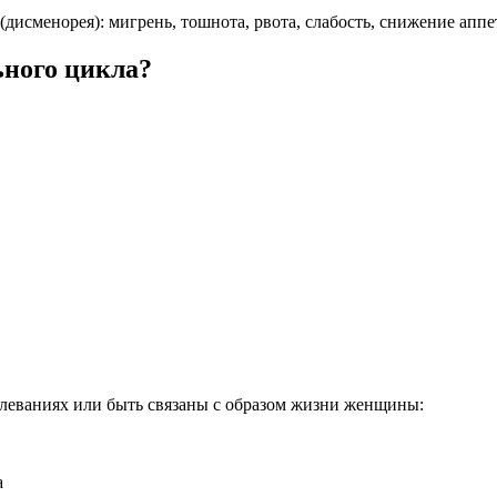
исменорея): мигрень, тошнота, рвота, слабость, снижение аппет
ьного цикла?
леваниях или быть связаны с образом жизни женщины:
а