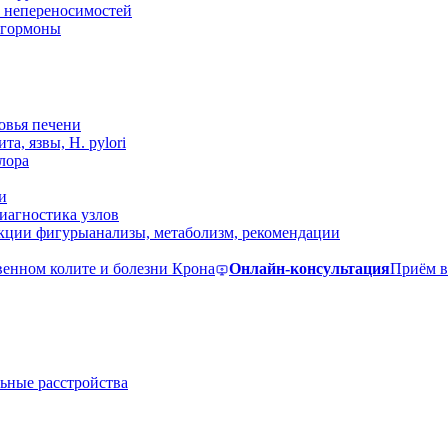
 непереносимостей
, гормоны
овья печени
та, язвы, H. pylori
лора
и
иагностика узлов
екции фигуры
анализы, метаболизм, рекомендации
венном колите и болезни Крона
Онлайн-консультация
Приём в
ьные расстройства