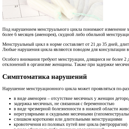
Под нарушением менструального цикла понимают изменение ха
более 6 месяцев (аменорея), скудной либо обильной менструа
Менструальный цикл в норме составляет от 21 до 35 дней, дл
Любые нарушения цикла являются поводом для консультации в
Особого внимания требуют менструации, длящиеся не более 2 д
отклонений в организме женщины. Также при задержке месячны
Симптоматика нарушений
Нарушение менструационного цикла может проявляться по-раз
в виде аменореи – отсутствие месячных у женщин деторо
задержка месячных, не связанная с беременностью
в виде чрезмерной болезненности в нижней области живо
нерегулярными и скудными месячными (гипоменструаль
слишком короткими или длительными менструациями
кровотечения из половых путей вне цикла (метроррагия)