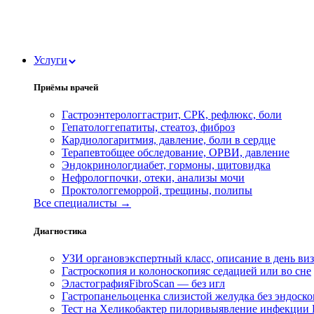
Услуги
Приёмы врачей
Гастроэнтеролог
гастрит, СРК, рефлюкс, боли
Гепатолог
гепатиты, стеатоз, фиброз
Кардиолог
аритмия, давление, боли в сердце
Терапевт
общее обследование, ОРВИ, давление
Эндокринолог
диабет, гормоны, щитовидка
Нефролог
почки, отеки, анализы мочи
Проктолог
геморрой, трещины, полипы
Все специалисты →
Диагностика
УЗИ органов
экспертный класс, описание в день ви
Гастроскопия и колоноскопия
с седацией или во сне
Эластография
FibroScan — без игл
Гастропанель
оценка слизистой желудка без эндоск
Тест на Хеликобактер пилори
выявление инфекции H