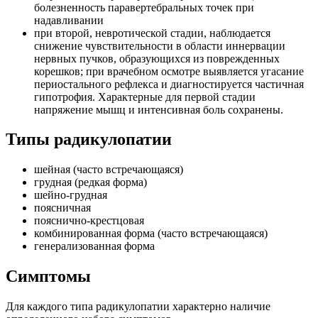
болезненность паравертебральных точек при
надавливании
при второй, невротической стадии, наблюдается
снижение чувствительности в области иннервации
нервных пучков, образующихся из поврежденных
корешков; при врачебном осмотре выявляется угасание
периостального рефлекса и диагностируется частичная
гипотрофия. Характерные для первой стадии
напряжение мышц и интенсивная боль сохранены.
Типы радикулопатии
шейная (часто встречающаяся)
грудная (редкая форма)
шейно-грудная
поясничная
пояснично-крестцовая
комбинированная форма (часто встречающаяся)
генерализованная форма
Симптомы
Для каждого типа радикулопатии характерно наличие