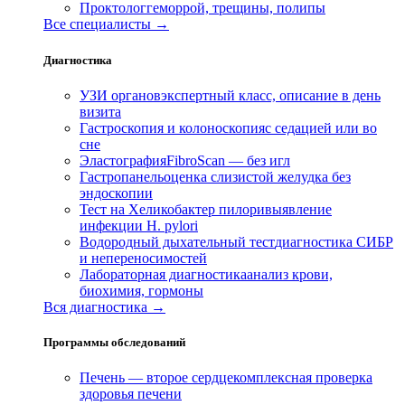
Проктолог
геморрой, трещины, полипы
Все специалисты →
Диагностика
УЗИ органов
экспертный класс, описание в день
визита
Гастроскопия и колоноскопия
с седацией или во
сне
Эластография
FibroScan — без игл
Гастропанель
оценка слизистой желудка без
эндоскопии
Тест на Хеликобактер пилори
выявление
инфекции H. pylori
Водородный дыхательный тест
диагностика СИБР
и непереносимостей
Лабораторная диагностика
анализ крови,
биохимия, гормоны
Вся диагностика →
Программы обследований
Печень — второе сердце
комплексная проверка
здоровья печени