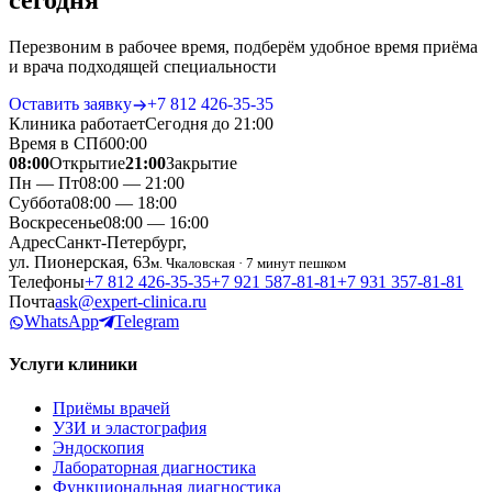
сегодня
Перезвоним в рабочее время, подберём удобное время приёма
и врача подходящей специальности
Оставить заявку
+7 812 426‑35‑35
Клиника работает
Сегодня до 21:00
Время в СПб
00
:
00
08:00
Открытие
21:00
Закрытие
Пн — Пт
08:00 — 21:00
Суббота
08:00 — 18:00
Воскресенье
08:00 — 16:00
Адрес
Санкт-Петербург,
ул. Пионерская, 63
м. Чкаловская · 7 минут пешком
Телефоны
+7 812 426‑35‑35
+7 921 587‑81‑81
+7 931 357‑81‑81
Почта
ask@expert-clinica.ru
WhatsApp
Telegram
Услуги клиники
Приёмы врачей
УЗИ и эластография
Эндоскопия
Лабораторная диагностика
Функциональная диагностика