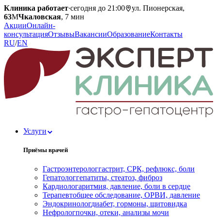
Клиника работает
·
сегодня до 21:00
ул. Пионерская,
63
М
Чкаловская
, 7 мин
Акции
Онлайн-
консультация
Отзывы
Вакансии
Образование
Контакты
RU
/
EN
Услуги
Приёмы врачей
Гастроэнтеролог
гастрит, СРК, рефлюкс, боли
Гепатолог
гепатиты, стеатоз, фиброз
Кардиолог
аритмия, давление, боли в сердце
Терапевт
общее обследование, ОРВИ, давление
Эндокринолог
диабет, гормоны, щитовидка
Нефролог
почки, отеки, анализы мочи