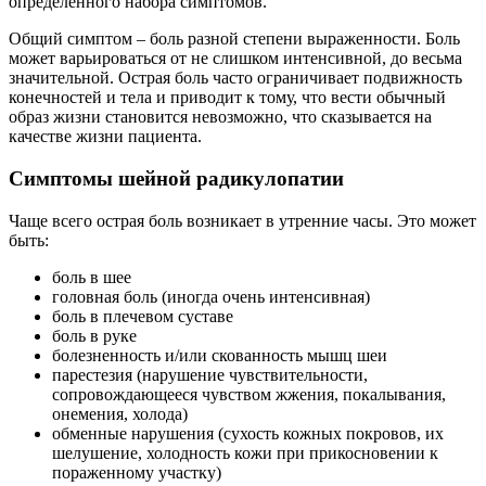
определенного набора симптомов.
Общий симптом – боль разной степени выраженности. Боль
может варьироваться от не слишком интенсивной, до весьма
значительной. Острая боль часто ограничивает подвижность
конечностей и тела и приводит к тому, что вести обычный
образ жизни становится невозможно, что сказывается на
качестве жизни пациента.
Симптомы шейной радикулопатии
Чаще всего острая боль возникает в утренние часы. Это может
быть:
боль в шее
головная боль (иногда очень интенсивная)
боль в плечевом суставе
боль в руке
болезненность и/или скованность мышц шеи
парестезия (нарушение чувствительности,
сопровождающееся чувством жжения, покалывания,
онемения, холода)
обменные нарушения (сухость кожных покровов, их
шелушение, холодность кожи при прикосновении к
пораженному участку)