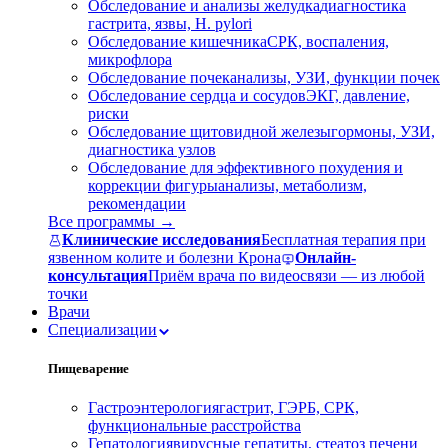
Обследование и анализы желудка
диагностика
гастрита, язвы, H. pylori
Обследование кишечника
СРК, воспаления,
микрофлора
Обследование почек
анализы, УЗИ, функции почек
Обследование сердца и сосудов
ЭКГ, давление,
риски
Обследование щитовидной железы
гормоны, УЗИ,
диагностика узлов
Обследование для эффективного похудения и
коррекции фигуры
анализы, метаболизм,
рекомендации
Все программы →
Клинические исследования
Бесплатная терапия при
язвенном колите и болезни Крона
Онлайн-
консультация
Приём врача по видеосвязи — из любой
точки
Врачи
Специализации
Пищеварение
Гастроэнтерология
гастрит, ГЭРБ, СРК,
функциональные расстройства
Гепатология
вирусные гепатиты, стеатоз печени