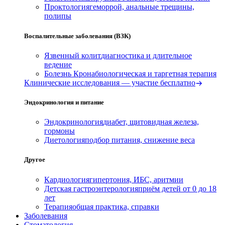
Проктология
геморрой, анальные трещины,
полипы
Воспалительные заболевания (ВЗК)
Язвенный колит
диагностика и длительное
ведение
Болезнь Крона
биологическая и таргетная терапия
Клинические исследования — участие бесплатно
Эндокринология и питание
Эндокринология
диабет, щитовидная железа,
гормоны
Диетология
подбор питания, снижение веса
Другое
Кардиология
гипертония, ИБС, аритмии
Детская гастроэнтерология
приём детей от 0 до 18
лет
Терапия
общая практика, справки
Заболевания
Стоматология