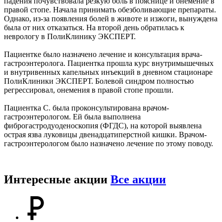
падения почувствовала резкую боль в пояснице и онемение в
правой стопе. Начала принимать обезболивающие препараты.
Однако, из-за появления болей в животе и изжоги, вынуждена
была от них отказаться. На второй день обратилась к
неврологу в ПолиКлинику ЭКСПЕРТ.
Пациентке было назначено лечение и консультация врача-
гастроэнтеролога. Пациентка прошла курс внутримышечных
и внутривенных капельных инъекций в дневном стационаре
ПолиКлиники ЭКСПЕРТ. Болевой синдром полностью
регрессировал, онемения в правой стопе прошли.
Пациентка С. была проконсультирована врачом-
гастроэнтерологом. Ей была выполнена
фиброгастродуоденоскопия (ФГДС), на которой выявлена
острая язва луковицы двенадцатиперстной кишки. Врачом-
гастроэнтерологом было назначено лечение по этому поводу.
Интересные акции
Все акции