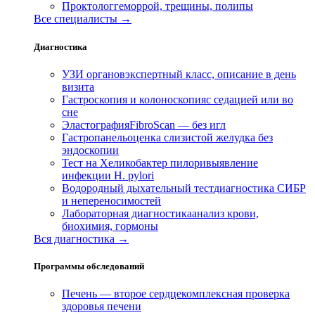
Проктолог
геморрой, трещины, полипы
Все специалисты →
Диагностика
УЗИ органов
экспертный класс, описание в день
визита
Гастроскопия и колоноскопия
с седацией или во
сне
Эластография
FibroScan — без игл
Гастропанель
оценка слизистой желудка без
эндоскопии
Тест на Хеликобактер пилори
выявление
инфекции H. pylori
Водородный дыхательный тест
диагностика СИБР
и непереносимостей
Лабораторная диагностика
анализ крови,
биохимия, гормоны
Вся диагностика →
Программы обследований
Печень — второе сердце
комплексная проверка
здоровья печени