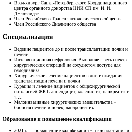
Врач-хирург Санкт-Петербургского Координационного
центра органного донорства НИИ СП им. И. И.
Джанелидзе
Член Российского Трансплантологического общества
Член Российского Диализного общества
Специализация
Ведение пациентов до и после трансплантации почки и
печени
Интервенционная нефрология. Выполняет
весь спектр
хирургических операций на сосудистом доступе для
гемодиализа
Хирургическое лечение пациентов в листе ожидания
трансплантации печени и почки
Курация и лечение пациентов с общехирургической
патологией ЖКТ: аппендицит, холецистит, панкреатит и
т. д.
Малоинвазивные хирургических вмешательства –
биопсия печени и почек, лапароцентез.
Образование и повышение квалификации
2021 г. — повышение квалификации «Трансплантация и