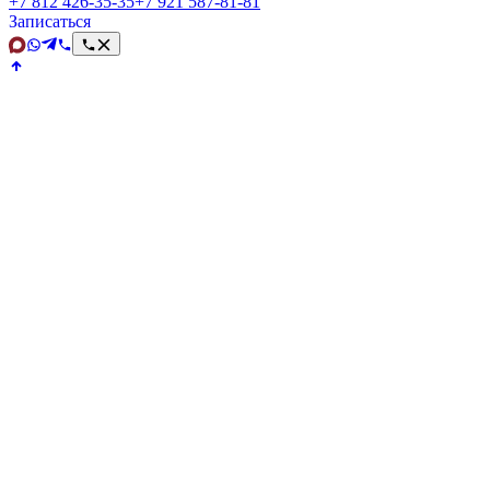
+7 812 426‑35‑35
+7 921 587‑81‑81
Записаться