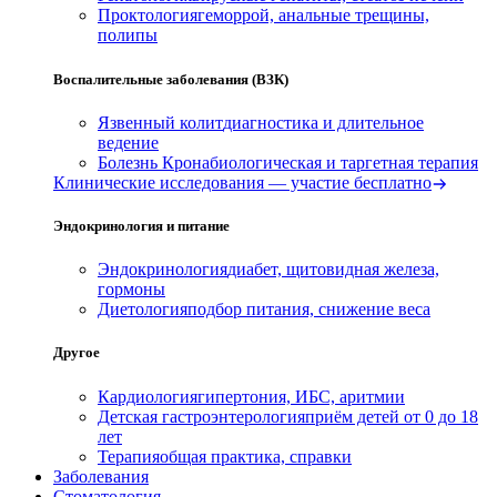
Проктология
геморрой, анальные трещины,
полипы
Воспалительные заболевания (ВЗК)
Язвенный колит
диагностика и длительное
ведение
Болезнь Крона
биологическая и таргетная терапия
Клинические исследования — участие бесплатно
Эндокринология и питание
Эндокринология
диабет, щитовидная железа,
гормоны
Диетология
подбор питания, снижение веса
Другое
Кардиология
гипертония, ИБС, аритмии
Детская гастроэнтерология
приём детей от 0 до 18
лет
Терапия
общая практика, справки
Заболевания
Стоматология