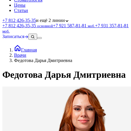
Цены
Статьи
+7 812 426‑35‑35
и ещё 2 линии
+7 812 426‑35‑35
+7 921 587‑81‑81
+7 931 357‑81‑81
основной
моб.
моб.
Записаться
Главная
Врачи
Федотова Дарья Дмитриевна
Федотова Дарья Дмитриевна