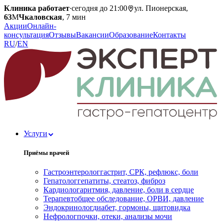
Клиника работает
·
сегодня до 21:00
ул. Пионерская,
63
М
Чкаловская
, 7 мин
Акции
Онлайн-
консультация
Отзывы
Вакансии
Образование
Контакты
RU
/
EN
Услуги
Приёмы врачей
Гастроэнтеролог
гастрит, СРК, рефлюкс, боли
Гепатолог
гепатиты, стеатоз, фиброз
Кардиолог
аритмия, давление, боли в сердце
Терапевт
общее обследование, ОРВИ, давление
Эндокринолог
диабет, гормоны, щитовидка
Нефролог
почки, отеки, анализы мочи