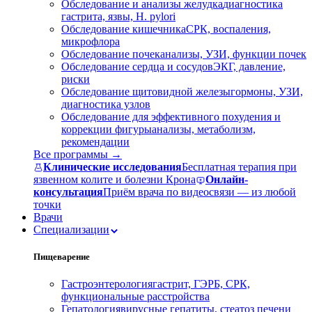
Обследование и анализы желудка
диагностика
гастрита, язвы, H. pylori
Обследование кишечника
СРК, воспаления,
микрофлора
Обследование почек
анализы, УЗИ, функции почек
Обследование сердца и сосудов
ЭКГ, давление,
риски
Обследование щитовидной железы
гормоны, УЗИ,
диагностика узлов
Обследование для эффективного похудения и
коррекции фигуры
анализы, метаболизм,
рекомендации
Все программы →
Клинические исследования
Бесплатная терапия при
язвенном колите и болезни Крона
Онлайн-
консультация
Приём врача по видеосвязи — из любой
точки
Врачи
Специализации
Пищеварение
Гастроэнтерология
гастрит, ГЭРБ, СРК,
функциональные расстройства
Гепатология
вирусные гепатиты, стеатоз печени