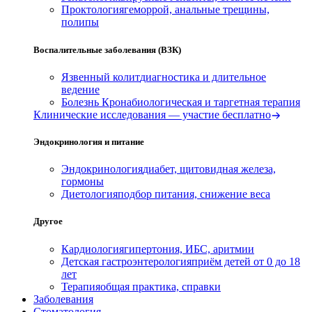
Проктология
геморрой, анальные трещины,
полипы
Воспалительные заболевания (ВЗК)
Язвенный колит
диагностика и длительное
ведение
Болезнь Крона
биологическая и таргетная терапия
Клинические исследования — участие бесплатно
Эндокринология и питание
Эндокринология
диабет, щитовидная железа,
гормоны
Диетология
подбор питания, снижение веса
Другое
Кардиология
гипертония, ИБС, аритмии
Детская гастроэнтерология
приём детей от 0 до 18
лет
Терапия
общая практика, справки
Заболевания
Стоматология