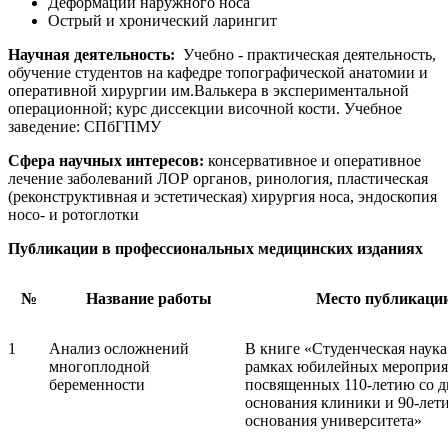
Деформации наружного носа
Острый и хронический ларингит
Научная деятельность:
Учебно - практическая деятельность,
обучение студентов на кафедре топографической анатомии и
оперативной хирургии им.Валькера в экспериментальной
операционной; курс диссекции височной кости. Учебное
заведение: СПбГПМУ
Сфера научных интересов:
консервативное и оперативное
лечение заболеваний ЛОР органов, ринология, пластическая
(реконструктивная и эстетическая) хирургия носа, эндоскопия
носо- и ротоглотки
Публикации в профессиональных медицинских изданиях
№
Название работы
Место публикаци
1
Анализ осложнений
В книге «Студенческая наука
многоплодной
рамках юбилейных мероприя
беременности
посвященных 110-летию со д
основания клиники и 90-лет
основания университета»