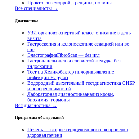
Проктолог
геморрой, трещины, полипы
Все специалисты →
Диагностика
УЗИ органов
экспертный класс, описание в день
визита
Гастроскопия и колоноскопия
с седацией или во
сне
Эластография
FibroScan — без игл
Гастропанель
оценка слизистой желудка без
эндоскопии
Тест на Хеликобактер пилори
выявление
инфекции H. pylori
Водородный дыхательный тест
диагностика СИБР
и непереносимостей
Лабораторная диагностика
анализ крови,
биохимия, гормоны
Вся диагностика →
Программы обследований
Печень — второе сердце
комплексная проверка
здоровья печени