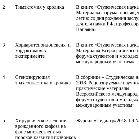
2
Тимэктомия у кролика
В книге «Студенческая наука
Материалы форума, посвящен
летию со дня рождения засл
деятеля науки РФ, профессор
Папаяна»
3
Хордаритеноидопексия и
В книге «Студенческая наука
хордэктомия в
Материалы Всероссийского 
эксперименте
форума студентов и молодых
международным участием»
4
Стенозирующая
В сборнике « Студенческая н
трахеопластика у кролика
2018. Рецензируемые научно
практические материалы
Всероссийского международ
форума студентов и молодых
международным участием»
5
Хирургическое лечение
Журнал «Педиатр»2018 Т.9 
врожденного кифоза на
фоне множественных
пороков развития позвонков