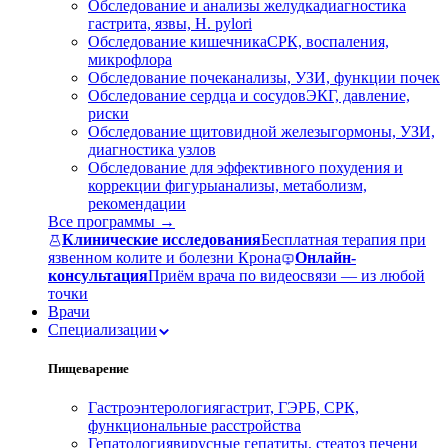
Обследование и анализы желудка
диагностика
гастрита, язвы, H. pylori
Обследование кишечника
СРК, воспаления,
микрофлора
Обследование почек
анализы, УЗИ, функции почек
Обследование сердца и сосудов
ЭКГ, давление,
риски
Обследование щитовидной железы
гормоны, УЗИ,
диагностика узлов
Обследование для эффективного похудения и
коррекции фигуры
анализы, метаболизм,
рекомендации
Все программы →
Клинические исследования
Бесплатная терапия при
язвенном колите и болезни Крона
Онлайн-
консультация
Приём врача по видеосвязи — из любой
точки
Врачи
Специализации
Пищеварение
Гастроэнтерология
гастрит, ГЭРБ, СРК,
функциональные расстройства
Гепатология
вирусные гепатиты, стеатоз печени