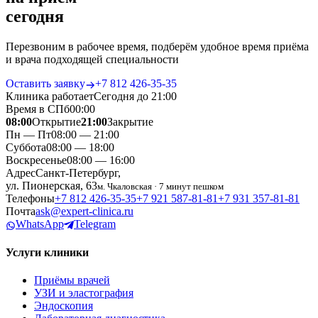
сегодня
Перезвоним в рабочее время, подберём удобное время приёма
и врача подходящей специальности
Оставить заявку
+7 812 426‑35‑35
Клиника работает
Сегодня до 21:00
Время в СПб
00
:
00
08:00
Открытие
21:00
Закрытие
Пн — Пт
08:00 — 21:00
Суббота
08:00 — 18:00
Воскресенье
08:00 — 16:00
Адрес
Санкт-Петербург,
ул. Пионерская, 63
м. Чкаловская · 7 минут пешком
Телефоны
+7 812 426‑35‑35
+7 921 587‑81‑81
+7 931 357‑81‑81
Почта
ask@expert-clinica.ru
WhatsApp
Telegram
Услуги клиники
Приёмы врачей
УЗИ и эластография
Эндоскопия