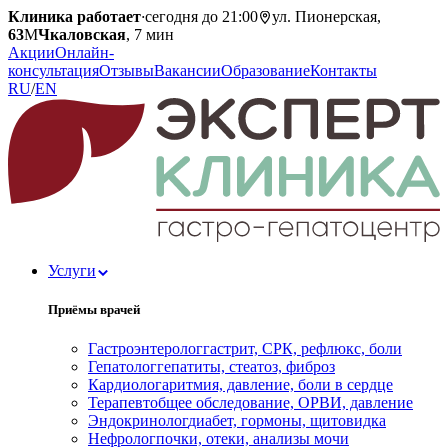
Клиника работает
·
сегодня до 21:00
ул. Пионерская,
63
М
Чкаловская
, 7 мин
Акции
Онлайн-
консультация
Отзывы
Вакансии
Образование
Контакты
RU
/
EN
Услуги
Приёмы врачей
Гастроэнтеролог
гастрит, СРК, рефлюкс, боли
Гепатолог
гепатиты, стеатоз, фиброз
Кардиолог
аритмия, давление, боли в сердце
Терапевт
общее обследование, ОРВИ, давление
Эндокринолог
диабет, гормоны, щитовидка
Нефролог
почки, отеки, анализы мочи