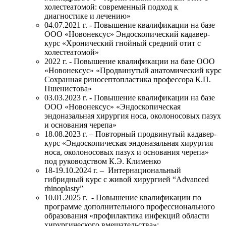
холестеатомой: современный подход к
диагностике и лечению»
04.07.2021 г. - Повышение квалификации на базе
ООО «Новонексус» Эндоскопический кадавер-
курс «Хронический гнойный средний отит с
холестеатомой»
2022 г. - Повышение квалификации на базе ООО
«Новонексус» «Продвинутый анатомический курс
Сохранная риносептопластика профессора К.П.
Пшенистова»
03.03.2023 г. - Повышение квалификации на базе
ООО «Новонексус»
«Эндоскопическая
эндоназальная хирургия носа, околоносовых пазух
и основания черепа»
18.08.2023 г. – Повторный продвинутый кадавер-
курс «Эндоскопическая эндоназальная хирургия
носа, околоносовых пазух и основания черепа»
под руководством К.Э. Клименко
18-19.10.2024 г. – Интернациональный
гибридный курс с живой хирургией “Advanced
rhinoplasty”
10.01.2025 г.
- П
овышение квалификации по
программе дополнительного профессионального
образования «профилактика инфекций области
хирургического вмешательства»;