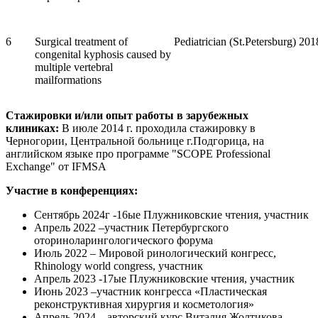
6
Surgical treatment of
Pediatrician (St.Petersburg) 201
congenital kyphosis caused by
multiple vertebral
mailformations
Стажировки и/или опыт работы в зарубежных
клиниках:
В июле 2014 г. проходила стажировку в
Черногории, Центральной больнице г.Подгорица, на
английском языке про программе "SCOPE Professional
Exchange" от IFMSA
Участие в конференциях:
Сентябрь 2024г -16ые Плужниковские чтения, участник
Апрель 2022 –участник Петербургского
оториноларингологического форума
Июль 2022 – Мировой ринологический конгресс,
Rhinology world congress, участник
Апрель 2023 -17ые Плужниковские чтения, участник
Июнь 2023 –участник конгресса «Пластическая
реконструктивная хирургия и косметология»
Апрель 2024 – авторский курс Виталия Жолтикова