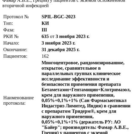
Фамар А.В.Е., Греция) у пациентов с экземой осложненной
вторичной инфекцией
Протокол №
SPIL-BGC-2023
Тип:
КИ
Фаза:
III
РКИ №
635
от
3 ноября 2023 г.
Начало:
3 ноября 2023 г.
Окончание:
31 декабря 2025 г.
Пациентов:
162
Многоцентровое, рандомизированное,
открытое, сравнительное в
параллельных группах клиническое
исследование эффективности и
безопасности применения препарата
Бетаметазон+Гентамицин+Клотримазол,
крем для наружного применения,
Наименование
0,05%+0,1%+1% (Сан Фармасьютикал
протокола:
Индастриз Лимитед, Индия) в сравнении
с препаратом Тридерм®, крем для
наружного применения,
0,05%+0,1%+1% (держатель РУ: АО
"Байер"; производитель: Фамар А.В.Е.,
Греция) у пациентов с экземой