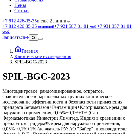
Цены
Статьи
+7 812 426‑35‑35
и ещё 2 линии
+7 812 426‑35‑35
+7 921 587‑81‑81
+7 931 357‑81‑81
основной
моб.
моб.
Записаться
Главная
Клинические исследования
SPIL-BGC-2023
SPIL-BGC-2023
Многоцентровое, рандомизированное, открытое,
сравнительное в параллельных группах клиническое
исследование эффективности и безопасности применения
препарата Бетаметазон+Гентамицин+Клотримазол, крем для
наружного применения, 0,05%+0,1%+1% (Сан
Фармасьютикал Индастриз Лимитед, Индия) в сравнении с
препаратом Тридерм®, крем для наружного применения,
0,05%+0,1%+1% (держатель РУ: АО "Байер"; производитель: