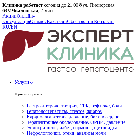
Клиника работает
·
сегодня до 21:00
ул. Пионерская,
63
М
Чкаловская
, 7 мин
Акции
Онлайн-
консультация
Отзывы
Вакансии
Образование
Контакты
RU
/
EN
Услуги
Приёмы врачей
Гастроэнтеролог
гастрит, СРК, рефлюкс, боли
Гепатолог
гепатиты, стеатоз, фиброз
Кардиолог
аритмия, давление, боли в сердце
Терапевт
общее обследование, ОРВИ, давление
Эндокринолог
диабет, гормоны, щитовидка
Нефролог
почки, отеки, анализы мочи