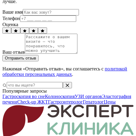
лучше.
Ваше имя
Телефон
Оценка
Ваш отзыв
Отправить отзыв
Нажимая «Отправить отзыв», вы соглашаетесь с
политикой
обработки персональных данных
.
Популярные запросы
Гастроскопия во сне
Колоноскопия
УЗИ органов
Эластография
печени
Check-up ЖКТ
Гастроэнтеролог
Гепатолог
Цены