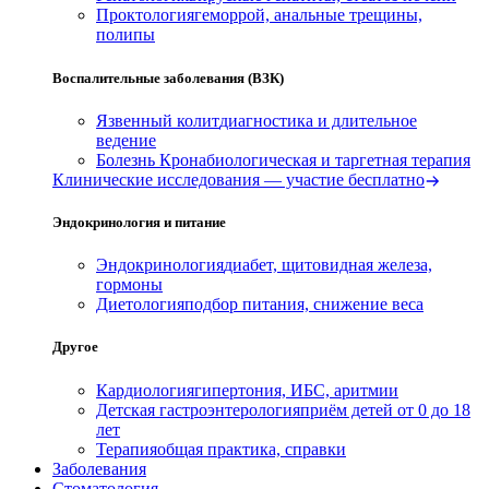
Проктология
геморрой, анальные трещины,
полипы
Воспалительные заболевания (ВЗК)
Язвенный колит
диагностика и длительное
ведение
Болезнь Крона
биологическая и таргетная терапия
Клинические исследования — участие бесплатно
Эндокринология и питание
Эндокринология
диабет, щитовидная железа,
гормоны
Диетология
подбор питания, снижение веса
Другое
Кардиология
гипертония, ИБС, аритмии
Детская гастроэнтерология
приём детей от 0 до 18
лет
Терапия
общая практика, справки
Заболевания
Стоматология