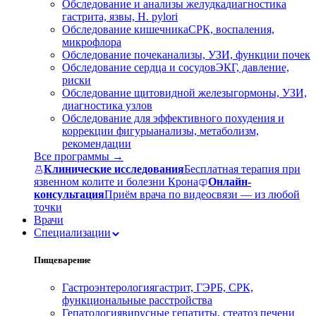
Обследование и анализы желудка
диагностика
гастрита, язвы, H. pylori
Обследование кишечника
СРК, воспаления,
микрофлора
Обследование почек
анализы, УЗИ, функции почек
Обследование сердца и сосудов
ЭКГ, давление,
риски
Обследование щитовидной железы
гормоны, УЗИ,
диагностика узлов
Обследование для эффективного похудения и
коррекции фигуры
анализы, метаболизм,
рекомендации
Все программы →
Клинические исследования
Бесплатная терапия при
язвенном колите и болезни Крона
Онлайн-
консультация
Приём врача по видеосвязи — из любой
точки
Врачи
Специализации
Пищеварение
Гастроэнтерология
гастрит, ГЭРБ, СРК,
функциональные расстройства
Гепатология
вирусные гепатиты, стеатоз печени