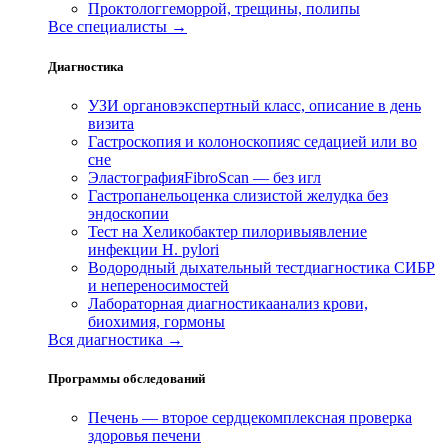
Проктолог
геморрой, трещины, полипы
Все специалисты →
Диагностика
УЗИ органов
экспертный класс, описание в день
визита
Гастроскопия и колоноскопия
с седацией или во
сне
Эластография
FibroScan — без игл
Гастропанель
оценка слизистой желудка без
эндоскопии
Тест на Хеликобактер пилори
выявление
инфекции H. pylori
Водородный дыхательный тест
диагностика СИБР
и непереносимостей
Лабораторная диагностика
анализ крови,
биохимия, гормоны
Вся диагностика →
Программы обследований
Печень — второе сердце
комплексная проверка
здоровья печени