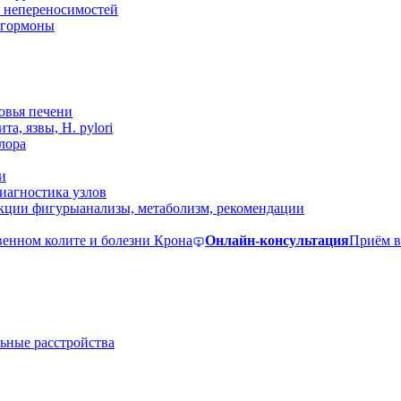
 непереносимостей
, гормоны
овья печени
та, язвы, H. pylori
лора
и
иагностика узлов
екции фигуры
анализы, метаболизм, рекомендации
венном колите и болезни Крона
Онлайн-консультация
Приём в
ьные расстройства