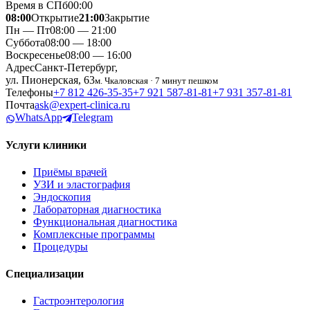
Время в СПб
00
:
00
08:00
Открытие
21:00
Закрытие
Пн — Пт
08:00 — 21:00
Суббота
08:00 — 18:00
Воскресенье
08:00 — 16:00
Адрес
Санкт-Петербург,
ул. Пионерская, 63
м. Чкаловская · 7 минут пешком
Телефоны
+7 812 426‑35‑35
+7 921 587‑81‑81
+7 931 357‑81‑81
Почта
ask@expert-clinica.ru
WhatsApp
Telegram
Услуги клиники
Приёмы врачей
УЗИ и эластография
Эндоскопия
Лабораторная диагностика
Функциональная диагностика
Комплексные программы
Процедуры
Специализации
Гастроэнтерология