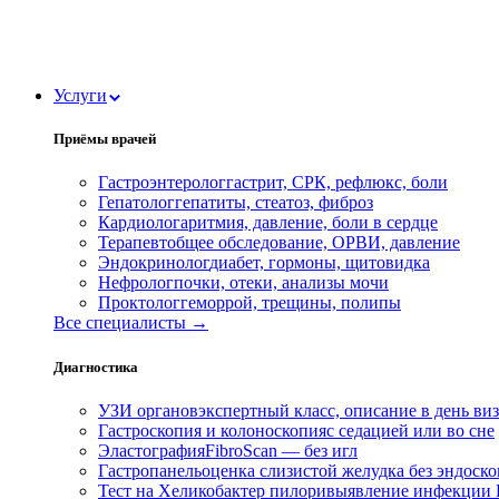
Услуги
Приёмы врачей
Гастроэнтеролог
гастрит, СРК, рефлюкс, боли
Гепатолог
гепатиты, стеатоз, фиброз
Кардиолог
аритмия, давление, боли в сердце
Терапевт
общее обследование, ОРВИ, давление
Эндокринолог
диабет, гормоны, щитовидка
Нефролог
почки, отеки, анализы мочи
Проктолог
геморрой, трещины, полипы
Все специалисты →
Диагностика
УЗИ органов
экспертный класс, описание в день ви
Гастроскопия и колоноскопия
с седацией или во сне
Эластография
FibroScan — без игл
Гастропанель
оценка слизистой желудка без эндоск
Тест на Хеликобактер пилори
выявление инфекции H