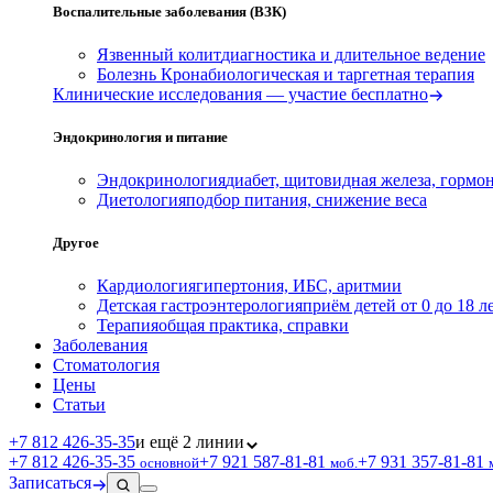
Воспалительные заболевания (ВЗК)
Язвенный колит
диагностика и длительное ведение
Болезнь Крона
биологическая и таргетная терапия
Клинические исследования — участие бесплатно
Эндокринология и питание
Эндокринология
диабет, щитовидная железа, гормо
Диетология
подбор питания, снижение веса
Другое
Кардиология
гипертония, ИБС, аритмии
Детская гастроэнтерология
приём детей от 0 до 18 л
Терапия
общая практика, справки
Заболевания
Стоматология
Цены
Статьи
+7 812 426‑35‑35
и ещё 2 линии
+7 812 426‑35‑35
+7 921 587‑81‑81
+7 931 357‑81‑81
основной
моб.
Записаться