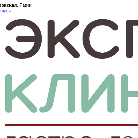
ловская
, 7 мин
такты