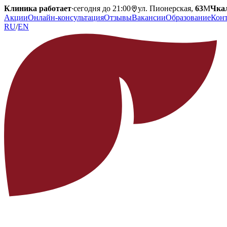
Клиника работает
·
сегодня до 21:00
ул. Пионерская,
63
М
Чка
Акции
Онлайн-консультация
Отзывы
Вакансии
Образование
Кон
RU
/
EN