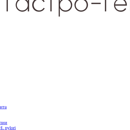
зита
опии
. pylori