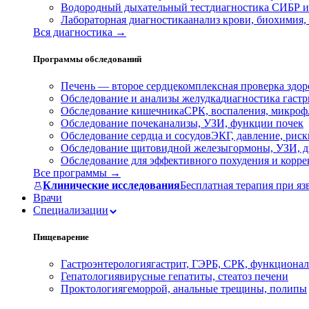
Водородный дыхательный тест
диагностика СИБР и
Лабораторная диагностика
анализ крови, биохимия
Вся диагностика →
Программы обследований
Печень — второе сердце
комплексная проверка здор
Обследование и анализы желудка
диагностика гастри
Обследование кишечника
СРК, воспаления, микроф
Обследование почек
анализы, УЗИ, функции почек
Обследование сердца и сосудов
ЭКГ, давление, риск
Обследование щитовидной железы
гормоны, УЗИ, д
Обследование для эффективного похудения и корр
Все программы →
Клинические исследования
Бесплатная терапия при яз
Врачи
Специализации
Пищеварение
Гастроэнтерология
гастрит, ГЭРБ, СРК, функционал
Гепатология
вирусные гепатиты, стеатоз печени
Проктология
геморрой, анальные трещины, полипы