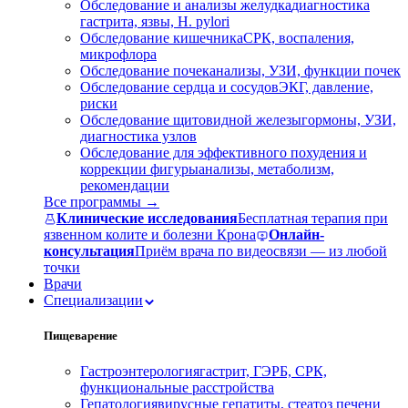
Обследование и анализы желудка
диагностика
гастрита, язвы, H. pylori
Обследование кишечника
СРК, воспаления,
микрофлора
Обследование почек
анализы, УЗИ, функции почек
Обследование сердца и сосудов
ЭКГ, давление,
риски
Обследование щитовидной железы
гормоны, УЗИ,
диагностика узлов
Обследование для эффективного похудения и
коррекции фигуры
анализы, метаболизм,
рекомендации
Все программы →
Клинические исследования
Бесплатная терапия при
язвенном колите и болезни Крона
Онлайн-
консультация
Приём врача по видеосвязи — из любой
точки
Врачи
Специализации
Пищеварение
Гастроэнтерология
гастрит, ГЭРБ, СРК,
функциональные расстройства
Гепатология
вирусные гепатиты, стеатоз печени