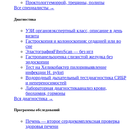
Проктолог
геморрой, трещины, полипы
Все специалисты →
Диагностика
УЗИ органов
экспертный класс, описание в день
визита
Гастроскопия и колоноскопия
с седацией или во
сне
Эластография
FibroScan — без игл
Гастропанель
оценка слизистой желудка без
эндоскопии
Тест на Хеликобактер пилори
выявление
инфекции H. pylori
Водородный дыхательный тест
диагностика СИБР
и непереносимостей
Лабораторная диагностика
анализ крови,
биохимия, гормоны
Вся диагностика →
Программы обследований
Печень — второе сердце
комплексная проверка
здоровья печени