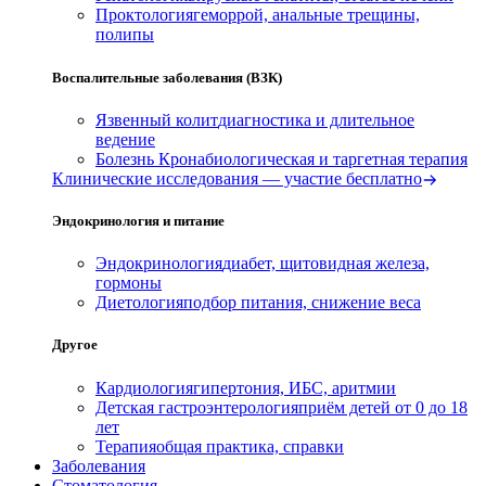
Проктология
геморрой, анальные трещины,
полипы
Воспалительные заболевания (ВЗК)
Язвенный колит
диагностика и длительное
ведение
Болезнь Крона
биологическая и таргетная терапия
Клинические исследования — участие бесплатно
Эндокринология и питание
Эндокринология
диабет, щитовидная железа,
гормоны
Диетология
подбор питания, снижение веса
Другое
Кардиология
гипертония, ИБС, аритмии
Детская гастроэнтерология
приём детей от 0 до 18
лет
Терапия
общая практика, справки
Заболевания
Стоматология