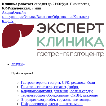
Клиника работает
·
сегодня до 21:00
ул. Пионерская,
63
М
Чкаловская
, 7 мин
Акции
Онлайн-
консультация
Отзывы
Вакансии
Образование
Контакты
RU
/
EN
Услуги
Приёмы врачей
Гастроэнтеролог
гастрит, СРК, рефлюкс, боли
Гепатолог
гепатиты, стеатоз, фиброз
Кардиолог
аритмия, давление, боли в сердце
Терапевт
общее обследование, ОРВИ, давление
Эндокринолог
диабет, гормоны, щитовидка
Нефролог
почки, отеки, анализы мочи