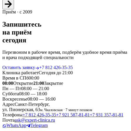
Приём · с 2009
Запишитесь
на приём
сегодня
Перезвоним в рабочее время, подберём удобное время приёма
и врача подходящей специальности
Оставить заявку
+7 812 426‑35‑35
Клиника работает
Сегодня до 21:00
Время в СПб
00
:
00
08:00
Открытие
21:00
Закрытие
Пн — Пт
08:00 — 21:00
Суббота
08:00 — 18:00
Воскресенье
08:00 — 16:00
Адрес
Санкт-Петербург,
ул. Пионерская, 63
м. Чкаловская · 7 минут пешком
Телефоны
+7 812 426‑35‑35
+7 921 587‑81‑81
+7 931 357‑81‑81
Почта
ask@expert-clinica.ru
WhatsApp
Telegram