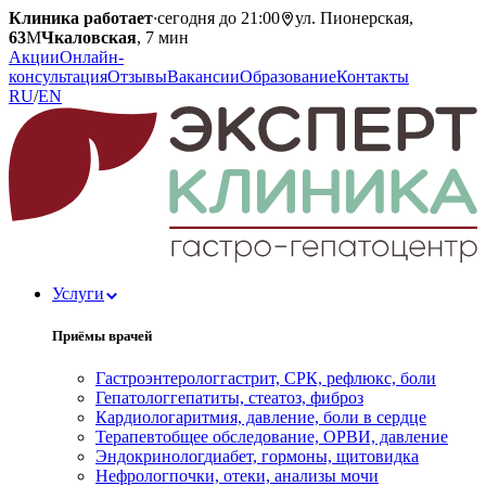
Клиника работает
·
сегодня до 21:00
ул. Пионерская,
63
М
Чкаловская
, 7 мин
Акции
Онлайн-
консультация
Отзывы
Вакансии
Образование
Контакты
RU
/
EN
Услуги
Приёмы врачей
Гастроэнтеролог
гастрит, СРК, рефлюкс, боли
Гепатолог
гепатиты, стеатоз, фиброз
Кардиолог
аритмия, давление, боли в сердце
Терапевт
общее обследование, ОРВИ, давление
Эндокринолог
диабет, гормоны, щитовидка
Нефролог
почки, отеки, анализы мочи