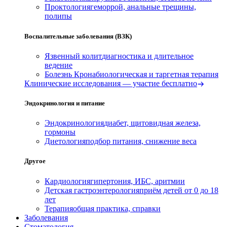
Проктология
геморрой, анальные трещины,
полипы
Воспалительные заболевания (ВЗК)
Язвенный колит
диагностика и длительное
ведение
Болезнь Крона
биологическая и таргетная терапия
Клинические исследования — участие бесплатно
Эндокринология и питание
Эндокринология
диабет, щитовидная железа,
гормоны
Диетология
подбор питания, снижение веса
Другое
Кардиология
гипертония, ИБС, аритмии
Детская гастроэнтерология
приём детей от 0 до 18
лет
Терапия
общая практика, справки
Заболевания
Стоматология