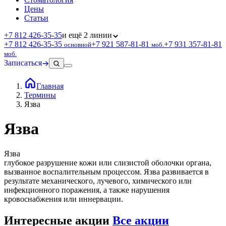
Цены
Статьи
+7 812 426‑35‑35
и ещё 2 линии
+7 812 426‑35‑35
+7 921 587‑81‑81
+7 931 357‑81‑81
основной
моб.
моб.
Записаться
Главная
Термины
Язва
Язва
Язва
глубокое разрушение кожи или слизистой оболочки органа,
вызванное воспалительным процессом. Язва развивается в
результате механического, лучевого, химического или
инфекционного поражения, а также нарушения
кровоснабжения или иннервации.
Интересные акции
Все акции