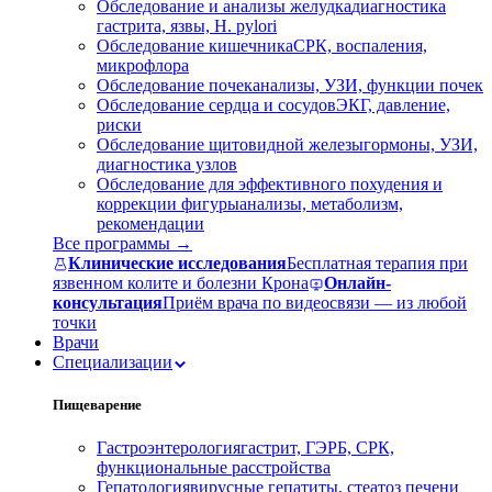
Обследование и анализы желудка
диагностика
гастрита, язвы, H. pylori
Обследование кишечника
СРК, воспаления,
микрофлора
Обследование почек
анализы, УЗИ, функции почек
Обследование сердца и сосудов
ЭКГ, давление,
риски
Обследование щитовидной железы
гормоны, УЗИ,
диагностика узлов
Обследование для эффективного похудения и
коррекции фигуры
анализы, метаболизм,
рекомендации
Все программы →
Клинические исследования
Бесплатная терапия при
язвенном колите и болезни Крона
Онлайн-
консультация
Приём врача по видеосвязи — из любой
точки
Врачи
Специализации
Пищеварение
Гастроэнтерология
гастрит, ГЭРБ, СРК,
функциональные расстройства
Гепатология
вирусные гепатиты, стеатоз печени