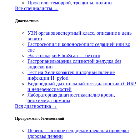
Проктолог
геморрой, трещины, полипы
Все специалисты →
Диагностика
УЗИ органов
экспертный класс, описание в день
визита
Гастроскопия и колоноскопия
с седацией или во
сне
Эластография
FibroScan — без игл
Гастропанель
оценка слизистой желудка без
эндоскопии
Тест на Хеликобактер пилори
выявление
инфекции H. pylori
Водородный дыхательный тест
диагностика СИБР
и непереносимостей
Лабораторная диагностика
анализ крови,
биохимия, гормоны
Вся диагностика →
Программы обследований
Печень — второе сердце
комплексная проверка
здоровья печени