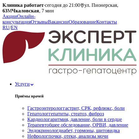
Клиника работает
·
сегодня до 21:00
ул. Пионерская,
63
М
Чкаловская
, 7 мин
Акции
Онлайн-
консультация
Отзывы
Вакансии
Образование
Контакты
RU
/
EN
Услуги
Приёмы врачей
Гастроэнтеролог
гастрит, СРК, рефлюкс, боли
Гепатолог
гепатиты, стеатоз, фиброз
Кардиолог
аритмия, давление, боли в сердце
Терапевт
общее обследование, ОРВИ, давление
Эндокринолог
диабет, гормоны, щитовидка
Нефролог
почки, отеки, анализы мочи