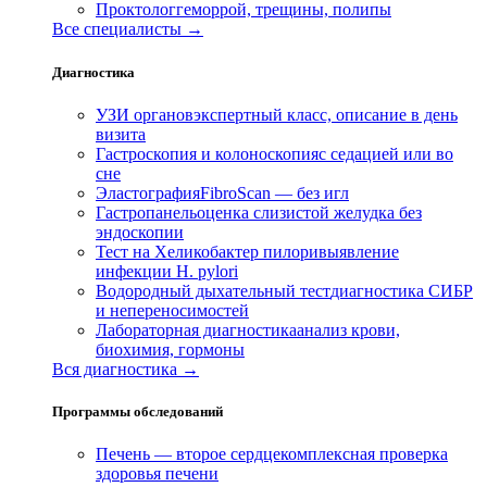
Проктолог
геморрой, трещины, полипы
Все специалисты →
Диагностика
УЗИ органов
экспертный класс, описание в день
визита
Гастроскопия и колоноскопия
с седацией или во
сне
Эластография
FibroScan — без игл
Гастропанель
оценка слизистой желудка без
эндоскопии
Тест на Хеликобактер пилори
выявление
инфекции H. pylori
Водородный дыхательный тест
диагностика СИБР
и непереносимостей
Лабораторная диагностика
анализ крови,
биохимия, гормоны
Вся диагностика →
Программы обследований
Печень — второе сердце
комплексная проверка
здоровья печени