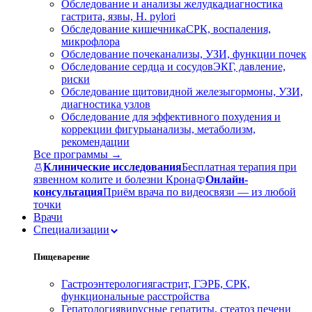
Обследование и анализы желудка
диагностика
гастрита, язвы, H. pylori
Обследование кишечника
СРК, воспаления,
микрофлора
Обследование почек
анализы, УЗИ, функции почек
Обследование сердца и сосудов
ЭКГ, давление,
риски
Обследование щитовидной железы
гормоны, УЗИ,
диагностика узлов
Обследование для эффективного похудения и
коррекции фигуры
анализы, метаболизм,
рекомендации
Все программы →
Клинические исследования
Бесплатная терапия при
язвенном колите и болезни Крона
Онлайн-
консультация
Приём врача по видеосвязи — из любой
точки
Врачи
Специализации
Пищеварение
Гастроэнтерология
гастрит, ГЭРБ, СРК,
функциональные расстройства
Гепатология
вирусные гепатиты, стеатоз печени