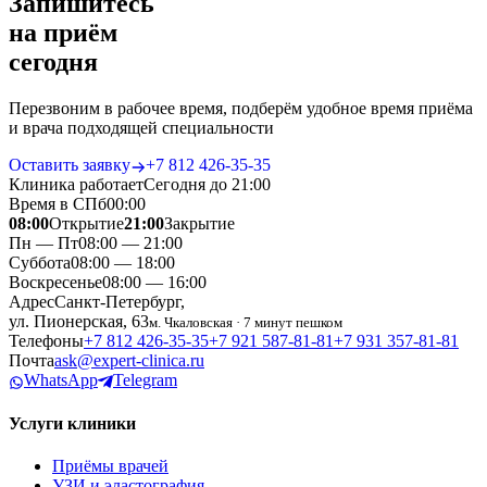
Запишитесь
на приём
сегодня
Перезвоним в рабочее время, подберём удобное время приёма
и врача подходящей специальности
Оставить заявку
+7 812 426‑35‑35
Клиника работает
Сегодня до 21:00
Время в СПб
00
:
00
08:00
Открытие
21:00
Закрытие
Пн — Пт
08:00 — 21:00
Суббота
08:00 — 18:00
Воскресенье
08:00 — 16:00
Адрес
Санкт-Петербург,
ул. Пионерская, 63
м. Чкаловская · 7 минут пешком
Телефоны
+7 812 426‑35‑35
+7 921 587‑81‑81
+7 931 357‑81‑81
Почта
ask@expert-clinica.ru
WhatsApp
Telegram
Услуги клиники
Приёмы врачей
УЗИ и эластография