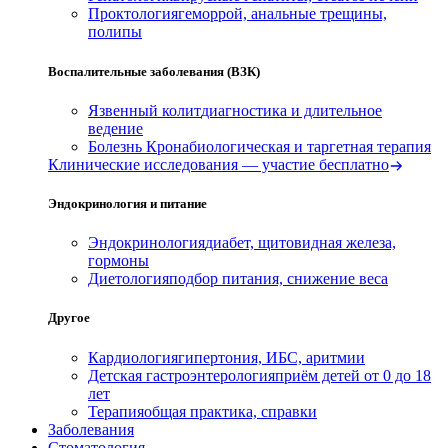
Проктология
геморрой, анальные трещины,
полипы
Воспалительные заболевания (ВЗК)
Язвенный колит
диагностика и длительное
ведение
Болезнь Крона
биологическая и таргетная терапия
Клинические исследования — участие бесплатно
Эндокринология и питание
Эндокринология
диабет, щитовидная железа,
гормоны
Диетология
подбор питания, снижение веса
Другое
Кардиология
гипертония, ИБС, аритмии
Детская гастроэнтерология
приём детей от 0 до 18
лет
Терапия
общая практика, справки
Заболевания
Стоматология