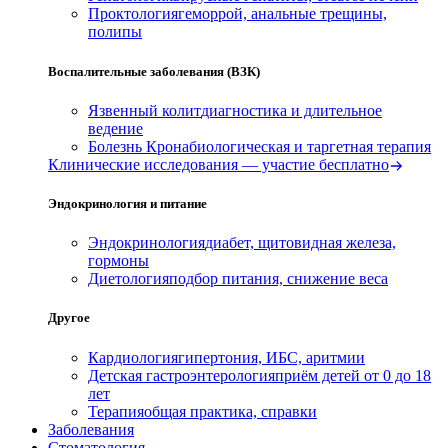
Проктология
геморрой, анальные трещины,
полипы
Воспалительные заболевания (ВЗК)
Язвенный колит
диагностика и длительное
ведение
Болезнь Крона
биологическая и таргетная терапия
Клинические исследования — участие бесплатно
Эндокринология и питание
Эндокринология
диабет, щитовидная железа,
гормоны
Диетология
подбор питания, снижение веса
Другое
Кардиология
гипертония, ИБС, аритмии
Детская гастроэнтерология
приём детей от 0 до 18
лет
Терапия
общая практика, справки
Заболевания
Стоматология