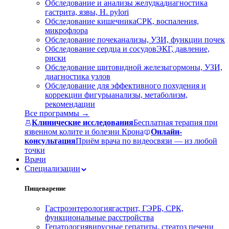
Обследование и анализы желудка
диагностика
гастрита, язвы, H. pylori
Обследование кишечника
СРК, воспаления,
микрофлора
Обследование почек
анализы, УЗИ, функции почек
Обследование сердца и сосудов
ЭКГ, давление,
риски
Обследование щитовидной железы
гормоны, УЗИ,
диагностика узлов
Обследование для эффективного похудения и
коррекции фигуры
анализы, метаболизм,
рекомендации
Все программы →
Клинические исследования
Бесплатная терапия при
язвенном колите и болезни Крона
Онлайн-
консультация
Приём врача по видеосвязи — из любой
точки
Врачи
Специализации
Пищеварение
Гастроэнтерология
гастрит, ГЭРБ, СРК,
функциональные расстройства
Гепатология
вирусные гепатиты, стеатоз печени