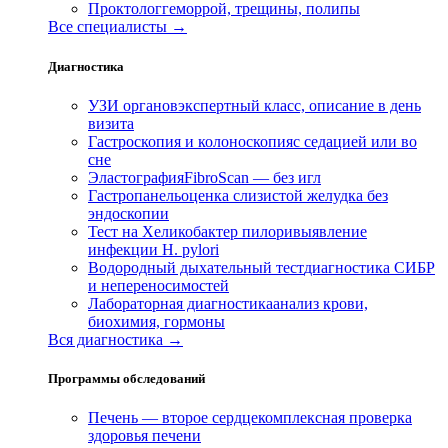
Проктолог
геморрой, трещины, полипы
Все специалисты →
Диагностика
УЗИ органов
экспертный класс, описание в день
визита
Гастроскопия и колоноскопия
с седацией или во
сне
Эластография
FibroScan — без игл
Гастропанель
оценка слизистой желудка без
эндоскопии
Тест на Хеликобактер пилори
выявление
инфекции H. pylori
Водородный дыхательный тест
диагностика СИБР
и непереносимостей
Лабораторная диагностика
анализ крови,
биохимия, гормоны
Вся диагностика →
Программы обследований
Печень — второе сердце
комплексная проверка
здоровья печени