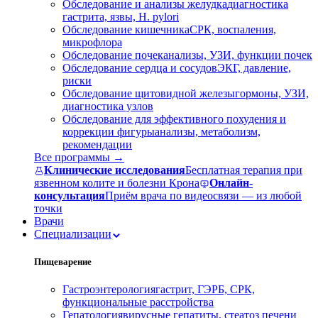
Обследование и анализы желудка
диагностика
гастрита, язвы, H. pylori
Обследование кишечника
СРК, воспаления,
микрофлора
Обследование почек
анализы, УЗИ, функции почек
Обследование сердца и сосудов
ЭКГ, давление,
риски
Обследование щитовидной железы
гормоны, УЗИ,
диагностика узлов
Обследование для эффективного похудения и
коррекции фигуры
анализы, метаболизм,
рекомендации
Все программы →
Клинические исследования
Бесплатная терапия при
язвенном колите и болезни Крона
Онлайн-
консультация
Приём врача по видеосвязи — из любой
точки
Врачи
Специализации
Пищеварение
Гастроэнтерология
гастрит, ГЭРБ, СРК,
функциональные расстройства
Гепатология
вирусные гепатиты, стеатоз печени