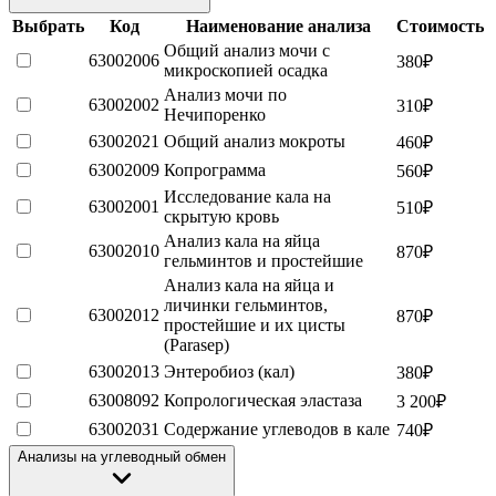
Выбрать
Код
Наименование анализа
Стоимость
Общий анализ мочи с
63002006
380
₽
микроскопией осадка
Анализ мочи по
63002002
310
₽
Нечипоренко
63002021
Общий анализ мокроты
460
₽
63002009
Копрограмма
560
₽
Исследование кала на
63002001
510
₽
скрытую кровь
Анализ кала на яйца
63002010
870
₽
гельминтов и простейшие
Анализ кала на яйца и
личинки гельминтов,
63002012
870
₽
простейшие и их цисты
(Parasep)
63002013
Энтеробиоз (кал)
380
₽
63008092
Копрологическая эластаза
3 200
₽
63002031
Содержание углеводов в кале
740
₽
Анализы на углеводный обмен