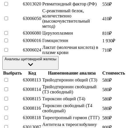
63013020
Ревматоидный фактор (РФ)
550
₽
С-реактивный белок,
количественно
63006050
410
₽
(высокочувствительный
метод)
63006080
Церулоплазмин
810
₽
63006016
Гомоцистеин
1 930
₽
Лактат (молочная кислота) в
63006024
710
₽
плазме крови
Анализы щитовидной железы
Выбрать
Код
Наименование анализа
Стоимость
63008113
Трийодтиронин общий (Т3)
580
₽
Трийодтиронин свободный
63008114
580
₽
(Т3 свободный)
63008115
Тироксин общий (Т4)
580
₽
Тироксин свободный (Т4
63008116
580
₽
свободный)
63008118
Тиреотропный гормон (ТТГ)
580
₽
Антитела к тиреоглобулину
63013087
800
₽