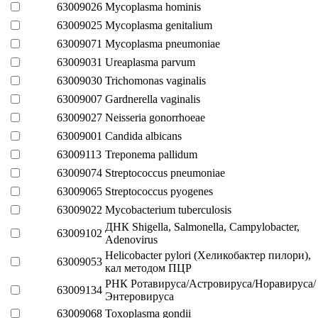
63009026
Mycoplasma hominis
63009025
Mycoplasma genitalium
63009071
Mycoplasma pneumoniae
63009031
Ureaplasma parvum
63009030
Trichomonas vaginalis
63009007
Gardnerella vaginalis
63009027
Neisseria gonorrhoeae
63009001
Candida albicans
63009113
Treponema pallidum
63009074
Streptococcus pneumoniae
63009065
Streptococcus pyogenes
63009022
Mycobacterium tuberculosis
ДНК Shigella, Salmonella, Campylobacter,
63009102
Adenovirus
Helicobacter pylori (Хеликобактер пилори),
63009053
кал методом ПЦР
РНК Ротавируса/Астровируса/Норавируса/
63009134
Энтеровируса
63009068
Toxoplasma gondii