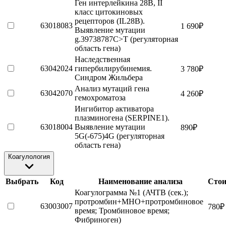
Ген интерлейкина 28B, II
класс цитокиновых
рецепторов (IL28B).
63018083
1 690
₽
Выявление мутации
g.39738787C>T (регуляторная
область гена)
Наследственная
63042024
гипербилирубинемия.
3 780
₽
Синдром Жильбера
Анализ мутаций гена
63042070
4 260
₽
гемохроматоза
Ингибитор активатора
плазминогена (SERPINE1).
63018004
Выявление мутации
890
₽
5G(-675)4G (регуляторная
область гена)
Коагулология
Выбрать
Код
Наименование анализа
Стои
Коагулограмма №1 (АЧТВ (сек.);
протромбин+МНО+протромбиновое
63003007
780
₽
время; Тромбиновое время;
Фибриноген)