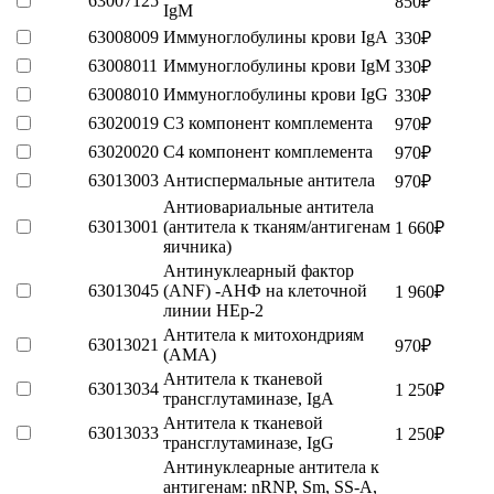
63007125
850
₽
IgM
63008009
Иммуноглобулины крови IgА
330
₽
63008011
Иммуноглобулины крови IgМ
330
₽
63008010
Иммуноглобулины крови IgG
330
₽
63020019
С3 компонент комплемента
970
₽
63020020
С4 компонент комплемента
970
₽
63013003
Антиспермальные антитела
970
₽
Антиовариальные антитела
63013001
(антитела к тканям/антигенам
1 660
₽
яичника)
Антинуклеарный фактор
63013045
(ANF) -АНФ на клеточной
1 960
₽
линии HЕp-2
Антитела к митохондриям
63013021
970
₽
(AMA)
Антитела к тканевой
63013034
1 250
₽
трансглутаминазе, IgА
Антитела к тканевой
63013033
1 250
₽
трансглутаминазе, IgG
Антинуклеарные антитела к
антигенам: nRNP, Sm, SS-A,