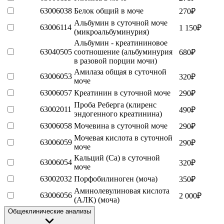
63006038
Белок общий в моче
270
₽
Альбумин в суточной моче
63006114
1 150
₽
(микроальбуминурия)
Альбумин - креатининовое
63040505
соотношение (альбуминурия
680
₽
в разовой порции мочи)
Амилаза общая в суточной
63006053
320
₽
моче
63006057
Креатинин в суточной моче
290
₽
Проба Реберга (клиренс
63002011
490
₽
эндогенного креатинина)
63006058
Мочевина в суточной моче
290
₽
Мочевая кислота в суточной
63006059
290
₽
моче
Кальций (Са) в суточной
63006054
320
₽
моче
63002032
Порфобилиноген (моча)
350
₽
Аминолевулиновая кислота
63006056
2 000
₽
(АЛК) (моча)
Общеклинические анализы