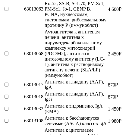
Ro-52, SS-B, Sc1-70, PM-Sc1,
63013063
PM-Sc1, Jo-1, CENP B,
4 600
₽
PCNA, нуклеосомам,
гистономам, рибосомальному
протеину Р (иммуноблот)
Аутоантитела к антигенам
печени: антитела к
пируватдекарбоксилазному
комплексу митохондрий
63013068
(PDC/M2), антитела к
2 450
₽
цитозольному антигену (LC-
1), антитела к растворимому
антигену печени (SLA/LP)
(иммуноблот)
Антитела к глиадину (ААГ),
63013017
870
₽
IgA
Антитела к глиадину (ААГ),
63013018
870
₽
IgG
Антитела к эндомизию, IgA
63013032
1 450
₽
(ЕМА)
Антитела к Sacchаromyces
63013108
1 980
₽
cerevisiae (ASCA) классов IgA
Антитела к цитоплазме