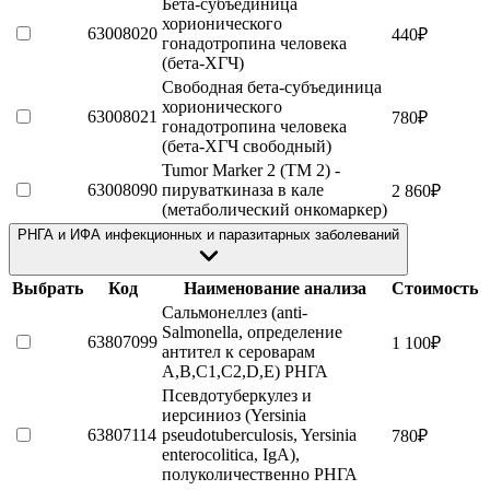
Бета-субъединица
хорионического
63008020
440
₽
гонадотропина человека
(бета-ХГЧ)
Свободная бета-субъединица
хорионического
63008021
780
₽
гонадотропина человека
(бета-ХГЧ свободный)
Tumor Marker 2 (TM 2) -
63008090
пируваткиназа в кале
2 860
₽
(метаболический онкомаркер)
РНГА и ИФА инфекционных и паразитарных заболеваний
Выбрать
Код
Наименование анализа
Стоимость
Сальмонеллез (anti-
Salmonella, определение
63807099
1 100
₽
антител к сероварам
A,B,C1,C2,D,E) РНГА
Псевдотуберкулез и
иерсиниоз (Yersinia
63807114
pseudotuberculosis, Yersinia
780
₽
enterocolitica, IgА),
полуколичественно РНГА