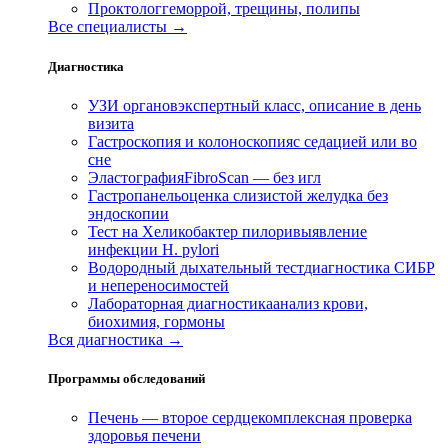
Проктолог
геморрой, трещины, полипы
Все специалисты →
Диагностика
УЗИ органов
экспертный класс, описание в день
визита
Гастроскопия и колоноскопия
с седацией или во
сне
Эластография
FibroScan — без игл
Гастропанель
оценка слизистой желудка без
эндоскопии
Тест на Хеликобактер пилори
выявление
инфекции H. pylori
Водородный дыхательный тест
диагностика СИБР
и непереносимостей
Лабораторная диагностика
анализ крови,
биохимия, гормоны
Вся диагностика →
Программы обследований
Печень — второе сердце
комплексная проверка
здоровья печени