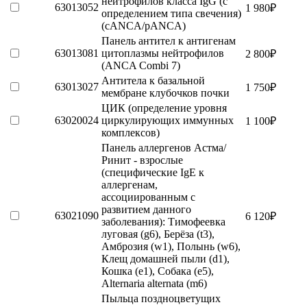
нейтрофилов класса IgG (с
63013052
1 980
₽
определением типа свечения)
(сАNCА/pАNCА)
Панель антител к антигенам
63013081
цитоплазмы нейтрофилов
2 800
₽
(ANCA Сombi 7)
Антитела к базальной
63013027
1 750
₽
мембране клубочков почки
ЦИК (определение уровня
63020024
циркулирующих иммунных
1 100
₽
комплексов)
Панель аллергенов Астма/
Ринит - взрослые
(специфические IgE к
аллергенам,
ассоциированным с
развитием данного
63021090
6 120
₽
заболевания): Тимофеевка
луговая (g6), Берёза (t3),
Амброзия (w1), Полынь (w6),
Клещ домашней пыли (d1),
Кошка (e1), Собака (е5),
Alternaria alternata (m6)
Пыльца поздноцветущих