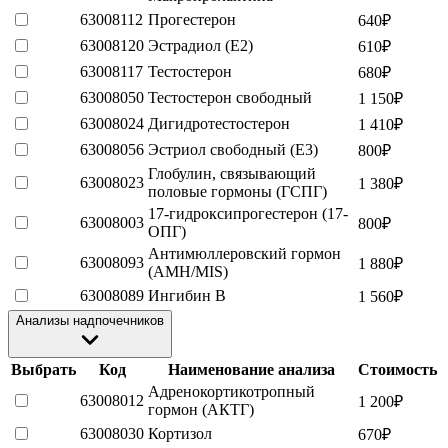
63008112
Прогестерон
640
₽
63008120
Эстрадиол (E2)
610
₽
63008117
Тестостерон
680
₽
63008050
Тестостерон свободный
1 150
₽
63008024
Дигидротестостерон
1 410
₽
63008056
Эстриол свободный (Е3)
800
₽
Глобулин, связывающий
63008023
1 380
₽
половые гормоны (ГСПГ)
17-гидроксипрогестерон (17-
63008003
800
₽
ОПГ)
Антимюллеровский гормон
63008093
1 880
₽
(AMH/MIS)
63008089
Ингибин В
1 560
₽
Анализы надпочечников
Выбрать
Код
Наименование анализа
Стоимость
Адренокортикотропный
63008012
1 200
₽
гормон (АКТГ)
63008030
Кортизол
670
₽