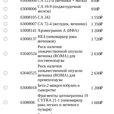
63008004
CA 125 II (яичники + матка)
850
₽
CA 19-9 (поджелудочная
63008006
950
₽
железа)
63008105
CA 242
1 550
₽
63008007
СА 72-4 (желудок, яичники)
1 350
₽
63008141
Хромогранин А (ИФА)
3 200
₽
HE4 (онкомаркер рака
63008137
1 720
₽
яичников)
Риск наличия
злокачественной опухоли
63040524
2 630
₽
яичника (ROMA) для
постменопаузы
Риск наличия
злокачественной опухоли
63040525
2 630
₽
яичника (ROMA) для
пременопаузы
Бета-2-микроглобулин в
63008018
1 200
₽
сыворотке
Фрагменты цитокератина 19
CYFRA 21-1 (онкомаркер
6308008
1 600
₽
рака легких и мочевого
пузыря)