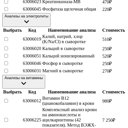
63006023
Креатинкиназа-МВ
470
₽
63006045
Фосфатаза щелочная общая
220
₽
Анализы на электролиты
Выбрать
Код
Наименование анализа
Стоимость
Калий, натрий, хлор
63006019
510
₽
(K/Na/Cl) в сыворотке
63006020
Кальций в сыворотке
250
₽
63006051
Кальций ионизированный
520
₽
63006046
Фосфор в сыворотке
250
₽
63006031
Магний в сыворотке
270
₽
Анализы на витамины
Выбрать
Код
Наименование анализа
Стоимость
Витамин В12
63006012
980
₽
(цианокобаламин) в крови
Комплексный анализ крови
на аминокислоты и
63006225
ацилкарнитины (42
7 250
₽
показателя). Метод ВЭЖХ-