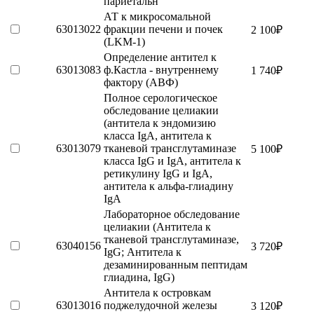
париетальн
АТ к микросомальной
63013022
фракции печени и почек
2 100
₽
(LKM-1)
Определение антител к
63013083
ф.Кастла - внутреннему
1 740
₽
фактору (АВФ)
Полное серологическое
обследование целиакии
(антитела к эндомизию
класса IgА, антитела к
63013079
тканевой трансглутаминазе
5 100
₽
класса IgG и IgА, антитела к
ретикулину IgG и IgА,
антитела к альфа-глиадину
IgА
Лабораторное обследование
целиакии (Антитела к
тканевой трансглутаминазе,
63040156
3 720
₽
IgG; Антитела к
дезаминированным пептидам
глиадина, IgG)
Антитела к островкам
63013016
поджелудочной железы
3 120
₽