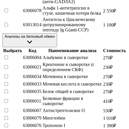
(анти-GAD/IA2)
Альфа 1-антитрипсин в
63006078
2 550
₽
стуле, кишечная потеря белка
Антитела к Циклическому
63013014
цитрулинированному
1 100
₽
пептиду Ig G(anti-ССР)
Анализы на белковый обмен
Выбрать
Код
Наименование анализа
Стоимость
63006004
Альбумин в сыворотке
270
₽
Креатинин в сыворотке (с
63006021
230
₽
определением СКФ)
63006034
Мочевина в сыворотке
270
₽
63006033
Мочевая кислота в сыворотке
230
₽
63006035
Белок общий в сыворотке
270
₽
Белковые фракции в
63006011
410
₽
сыворотке
63006007
Антистрептолизин О
530
₽
63006079
Миоглобин
1 010
₽
63006076
Тропонин I
1 390
₽