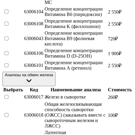
МС
Определение концентрации
63006104
2 550
₽
Витамина B6 (пиридоксин)
Определение концентрации
63006108
2 550
₽
Витамина K (филлохинон)
Определение концентрации
63006043
Витамина B9 (фолиевая
720
₽
кислота)
Определение концентрации
63006106
1 900
₽
Витамина D (D-25OH)
Определение концентрации
63006101
2 550
₽
Витамина А (ретинол)
Анализы на обмен железа
Выбрать
Код
Наименование анализа
Стоимость
63006017
Железо в сыворотке
260
₽
Общая железосвязывающая
способность сыворотки
63006018
(ОЖСС) (заказывать вместе с
100
₽
сывороточным железом и
ЛЖСС)
Латентная