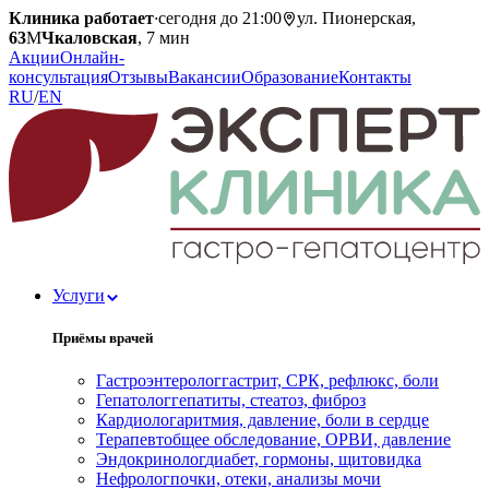
Клиника работает
·
сегодня до 21:00
ул. Пионерская,
63
М
Чкаловская
, 7 мин
Акции
Онлайн-
консультация
Отзывы
Вакансии
Образование
Контакты
RU
/
EN
Услуги
Приёмы врачей
Гастроэнтеролог
гастрит, СРК, рефлюкс, боли
Гепатолог
гепатиты, стеатоз, фиброз
Кардиолог
аритмия, давление, боли в сердце
Терапевт
общее обследование, ОРВИ, давление
Эндокринолог
диабет, гормоны, щитовидка
Нефролог
почки, отеки, анализы мочи