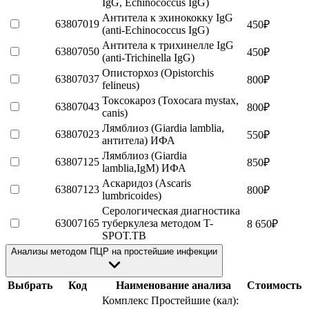
IgG, Echinococcus IgG)
Антитела к эхинококку IgG
63807019
450
₽
(anti-Echinococcus IgG)
Антитела к трихинелле IgG
63807050
450
₽
(anti-Trichinella IgG)
Описторхоз (Opistorchis
63807037
800
₽
felineus)
Токсокароз (Toxocara mystax,
63807043
800
₽
canis)
Лямблиоз (Giardia lamblia,
63807023
550
₽
антитела) ИФА
Лямблиоз (Giardia
63807125
850
₽
lamblia,IgM) ИФА
Аскаридоз (Ascaris
63807123
800
₽
lumbricoides)
Серологическая диагностика
63007165
туберкулеза методом T-
8 650
₽
SPOT.TB
Анализы методом ПЦР на простейшие инфекции
Выбрать
Код
Наименование анализа
Стоимость
Комплекс Простейшие (кал):