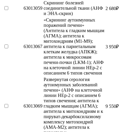
Скрининг болезней
63013059
соединительной ткани (АНФ
2 680
₽
и ЭНА-скрин)
«Скрининг аутоимунных
поражений печени»
(Антитела к гладким мышцам
(АГМА); антитела к
митохондриям (М1-М9);
63013067
антитела к париетальным
3 950
₽
клеткам желудка (АПКЖ);
антитела к микросомам
печени-почки (LKM-1); АНФ
на клеточной линии HЕp-2 с
описанием 6 типов свечения
Развернутая серология
аутоимунных заболеваний
печени» (АНФ на клеточной
линии HЕp-2 с описанием 6
типов свечения; антитела к
63013069
гладким мышцам (АГМА);
9 550
₽
антитела к митохондриям и к
пируват-декарбоксилазному
комплексу митохондрий
(АМА-М2); антитела к