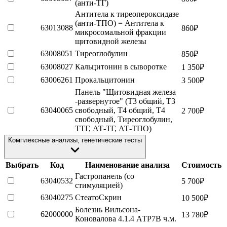
(анти-ТГ)
Антитела к тиреопероксидазе
(анти-ТПО) = Антитела к
63013088
860
₽
микросомальной фракции
щитовидной железы
63008051
Тиреоглобулин
850
₽
63008027
Кальцитонин в сыворотке
1 350
₽
63006261
Прокальцитонин
3 500
₽
Панель "Щитовидная железа
-развернутое" (Т3 общий, Т3
63040065
свободный, Т4 общий, Т4
2 700
₽
свободный, Тиреоглобулин,
ТТГ, АТ-ТГ, АТ-ТПО)
Комплексные анализы, генетические тесты
Выбрать
Код
Наименование анализа
Стоимость
Гастропанель (со
63040532
5 700
₽
стимуляцией)
63040275
СтеатоСкрин
10 500
₽
Болезнь Вильсона-
62000000
13 780
₽
Коновалова 4.1.4 АТР7В ч.м.