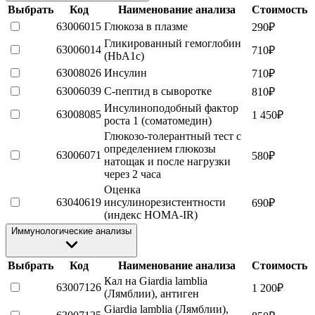
Выбрать
Код
Наименование анализа
Стоимость
63006015
Глюкоза в плазме
290
₽
Гликированный гемоглобин
63006014
710
₽
(HbA1c)
63008026
Инсулин
710
₽
63006039
С-пептид в сыворотке
810
₽
Инсулиноподобный фактор
63008085
1 450
₽
роста 1 (соматомедин)
Глюкозо-толерантный тест с
определением глюкозы
63006071
580
₽
натощак и после нагрузки
через 2 часа
Оценка
63040619
инсулинорезистентности
690
₽
(индекс HOMA-IR)
Иммунологические анализы
Выбрать
Код
Наименование анализа
Стоимость
Кал на Giardia lamblia
63007126
1 200
₽
(Лямблии), антиген
Giardia lamblia (Лямблии),