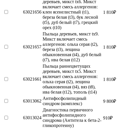
деревьев, микст tx6. Микст
включает смесь аллергенов:
63021656
клен ясенелистный (t1),
1 810
₽
береза белая (t3), бук лесной
(t5), дуб белый (t7), грецкий
орех (t10)
Пыльца деревьев, микст tx9.
Микст включает смесь
аллергенов: ольха серая (t2),
63021657
1 810
₽
береза (t3), лещина
обыкновенная (t4), дуб белый
(t7), ива белая (t12)
Пыльца раннецветущих
деревьев, микст tx5. Микст
включает смесь аллергенов:
63021661
1 810
₽
ольха серая (t2), лещина
обыкновенная (t4), вяз (t8),
ива белая (t12), тополь (t14)
Антифосфолипидный
63013062
9 800
₽
синдром (комплекс)
Диагностика первичного
антифосфолипидного
63013024
910
₽
синдрома (Антитела к бета-2-
гликопротеину)