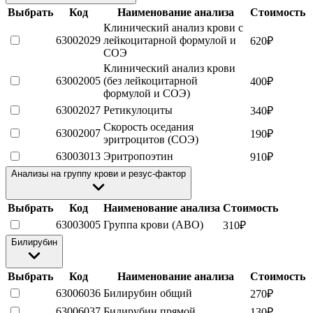
Выбрать
Код
Наименование анализа
Стоимость
Клинический анализ крови с
63002029
лейкоцитарной формулой и
620
₽
СОЭ
Клинический анализ крови
63002005
(без лейкоцитарной
400
₽
формулой и СОЭ)
63002027
Ретикулоциты
340
₽
Скорость оседания
63002007
190
₽
эритроцитов (СОЭ)
63003013
Эритропоэтин
910
₽
Анализы на группу крови и резус-фактор
Выбрать
Код
Наименование анализа
Стоимость
63003005
Группа крови (ABO)
310
₽
Билирубин
Выбрать
Код
Наименование анализа
Стоимость
63006036
Билирубин общий
270
₽
63006037
Билирубин прямой
130
₽