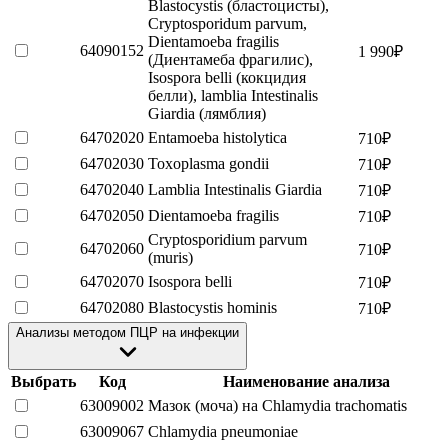
Blastocystis (бластоцисты),
Cryptosporidum parvum,
Dientamoeba fragilis
64090152
1 990
₽
(Диентамеба фрагилис),
Isospora belli (кокцидия
белли), lamblia Intestinalis
Giardia (лямблия)
64702020
Entamoeba histolytica
710
₽
64702030
Toxoplasma gondii
710
₽
64702040
Lamblia Intestinalis Giardia
710
₽
64702050
Dientamoeba fragilis
710
₽
Cryptosporidium parvum
64702060
710
₽
(muris)
64702070
Isospora belli
710
₽
64702080
Blastocystis hominis
710
₽
Анализы методом ПЦР на инфекции
Выбрать
Код
Наименование анализа
63009002
Мазок (моча) на Chlamydia trachomatis
63009067
Chlamydia pneumoniae