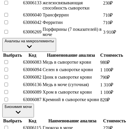
63006133
железосвязывающая
230
₽
способность сыворотки
63006040
Трансферрин
710
₽
63006042
Ферритин
710
₽
Порфирины (7 показателей) в
63006269
3 910
₽
моче
Анализы на микроэлементы
Выбрать
Код
Наименование анализа
Стоимость
63006083
Медь в сыворотке крови
980
₽
63006094
Селен в сыворотке крови
1 100
₽
63006082
Цинк в сыворотке крови
790
₽
63006136
Медь в моче (суточная)
1 310
₽
63006089
Хром в сыворотке крови
1 100
₽
63006087
Кремний в сыворотке крови
820
₽
Биохимия мочи
Выбрать
Код
Наименование анализа
Стоимость
63006115
Глюкоза в моче
270
₽