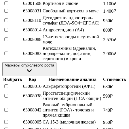
62001508
Кортизол в слюне
1 100
₽
63008031
Свободный кортизол в моче
1 400
₽
Дегидроэпиандростерон-
63008110
950
₽
сульфат (ДЭА-SO4=ДГЭАС)
63008014
Андростендион (A4)
800
₽
17-кетостероиды в суточной
63008088
2 570
₽
моче
Катехоламины (адреналин,
63008083
норадреналин, дофамин,
2 900
₽
серотонин) в крови
Маркеры опухолевого роста
Выбрать
Код
Наименование анализа
Стоимость
63008016
Альфафетопротеин (АФП)
680
₽
Простатспецифический
63008038
590
₽
антиген общий (ПСА общий)
Раковый эмбриональный
63008042
антиген (РЭА) - толстая и
740
₽
прямая кишка
63008005
CA 15-3 (молочная железа)
950
₽