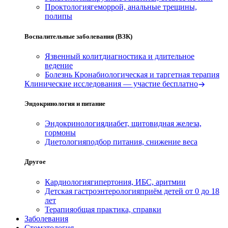
Проктология
геморрой, анальные трещины,
полипы
Воспалительные заболевания (ВЗК)
Язвенный колит
диагностика и длительное
ведение
Болезнь Крона
биологическая и таргетная терапия
Клинические исследования — участие бесплатно
Эндокринология и питание
Эндокринология
диабет, щитовидная железа,
гормоны
Диетология
подбор питания, снижение веса
Другое
Кардиология
гипертония, ИБС, аритмии
Детская гастроэнтерология
приём детей от 0 до 18
лет
Терапия
общая практика, справки
Заболевания
Стоматология