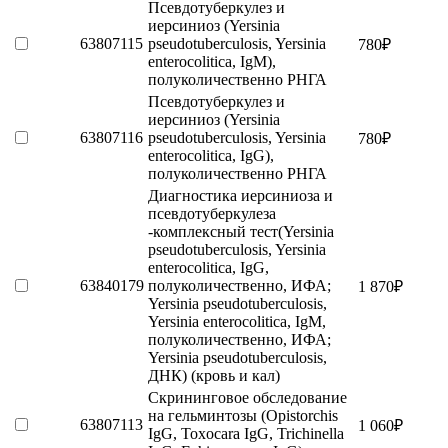
Псевдотуберкулез и
иерсиниоз (Yersinia
63807115
pseudotuberculosis, Yersinia
780
₽
enterocolitica, IgM),
полуколичественно РНГА
Псевдотуберкулез и
иерсиниоз (Yersinia
63807116
pseudotuberculosis, Yersinia
780
₽
enterocolitica, IgG),
полуколичественно РНГА
Диагностика иерсиниоза и
псевдотуберкулеза
-комплексный тест(Yersinia
pseudotuberculosis, Yersinia
enterocolitica, IgG,
63840179
полуколичественно, ИФА;
1 870
₽
Yersinia pseudotuberculosis,
Yersinia enterocolitica, IgM,
полуколичественно, ИФА;
Yersinia pseudotuberculosis,
ДНК) (кровь и кал)
Скрининговое обследование
на гельминтозы (Opistorchis
63807113
1 060
₽
IgG, Toxocara IgG, Trichinella