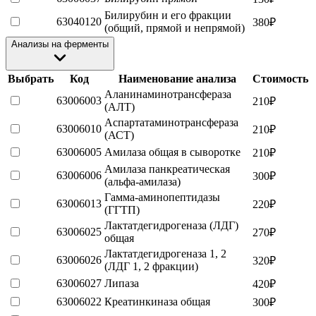
Билирубин и его фракции
63040120
380
₽
(общий, прямой и непрямой)
Анализы на ферменты
Выбрать
Код
Наименование анализа
Стоимость
Аланинаминотрансфераза
63006003
210
₽
(АЛТ)
Аспартатаминотрансфераза
63006010
210
₽
(АСТ)
63006005
Амилаза общая в сыворотке
210
₽
Амилаза панкреатическая
63006006
300
₽
(альфа-амилаза)
Гамма-аминопептидазы
63006013
220
₽
(ГГТП)
Лактатдегидрогеназа (ЛДГ)
63006025
270
₽
общая
Лактатдегидрогеназа 1, 2
63006026
320
₽
(ЛДГ 1, 2 фракции)
63006027
Липаза
420
₽
63006022
Креатинкиназа общая
300
₽