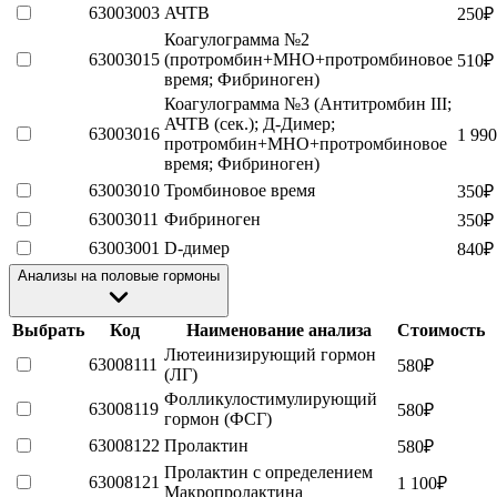
63003003
АЧТВ
250
₽
Коагулограмма №2
63003015
(протромбин+МНО+протромбиновое
510
₽
время; Фибриноген)
Коагулограмма №3 (Антитромбин III;
АЧТВ (сек.); Д-Димер;
63003016
1 990
протромбин+МНО+протромбиновое
время; Фибриноген)
63003010
Тромбиновое время
350
₽
63003011
Фибриноген
350
₽
63003001
D-димер
840
₽
Анализы на половые гормоны
Выбрать
Код
Наименование анализа
Стоимость
Лютеинизирующий гормон
63008111
580
₽
(ЛГ)
Фолликулостимулирующий
63008119
580
₽
гормон (ФСГ)
63008122
Пролактин
580
₽
Пролактин с определением
63008121
1 100
₽
Макропролактина