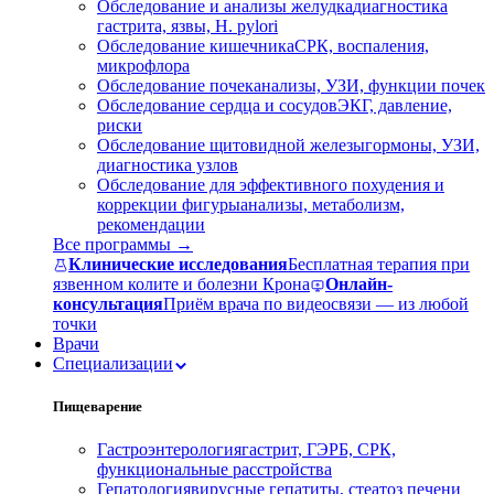
Обследование и анализы желудка
диагностика
гастрита, язвы, H. pylori
Обследование кишечника
СРК, воспаления,
микрофлора
Обследование почек
анализы, УЗИ, функции почек
Обследование сердца и сосудов
ЭКГ, давление,
риски
Обследование щитовидной железы
гормоны, УЗИ,
диагностика узлов
Обследование для эффективного похудения и
коррекции фигуры
анализы, метаболизм,
рекомендации
Все программы →
Клинические исследования
Бесплатная терапия при
язвенном колите и болезни Крона
Онлайн-
консультация
Приём врача по видеосвязи — из любой
точки
Врачи
Специализации
Пищеварение
Гастроэнтерология
гастрит, ГЭРБ, СРК,
функциональные расстройства
Гепатология
вирусные гепатиты, стеатоз печени