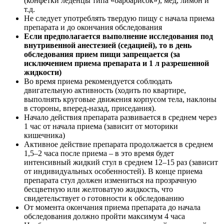
(конфетки леденцы типа «барбарисок»), мед, лимон и
т.д.
Не следует употреблять твердую пищу с начала приема
препарата и до окончания обследования
Если предполагается выполнение исследования под
внутривенной анестезией (седацией), то в день
обследования прием пищи запрещается (за
исключением приема препарата и
1 л разрешенной
жидкости)
Во время приема рекомендуется соблюдать
двигательную активность (ходить по квартире,
выполнять круговые движения корпусом тела, наклоны
в стороны, вперед-назад, приседания).
Начало действия препарата развивается в среднем через
1 час от начала приема (зависит от моторики
кишечника)
Активное действие препарата продолжается в среднем
1,5–2 часа после приема – в это время будет
интенсивный жидкий стул в среднем 12–15 раз (зависит
от индивидуальных особенностей). В конце приема
препарата стул должен измениться на прозрачную
бесцветную или желтоватую жидкость, что
свидетельствует о готовности к обследованию
От момента окончания приема препарата до начала
обследования должно пройти максимум 4 часа