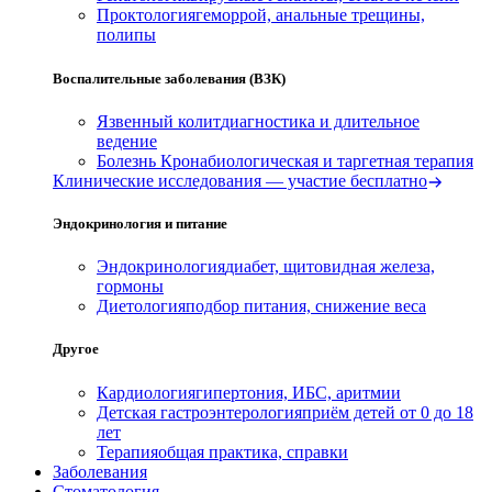
Проктология
геморрой, анальные трещины,
полипы
Воспалительные заболевания (ВЗК)
Язвенный колит
диагностика и длительное
ведение
Болезнь Крона
биологическая и таргетная терапия
Клинические исследования — участие бесплатно
Эндокринология и питание
Эндокринология
диабет, щитовидная железа,
гормоны
Диетология
подбор питания, снижение веса
Другое
Кардиология
гипертония, ИБС, аритмии
Детская гастроэнтерология
приём детей от 0 до 18
лет
Терапия
общая практика, справки
Заболевания
Стоматология