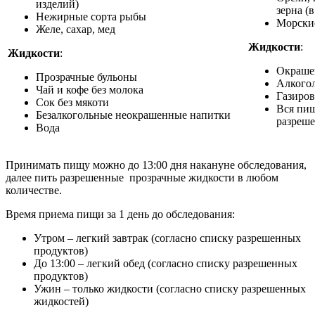
изделий)
зерна (
Нежирные сорта рыбы
Морские
Желе, сахар, мед
Жидкости
:
Жидкости
:
Окраше
Прозрачные бульоны
Алкого
Чай и кофе без молока
Газиро
Сок без мякоти
Вся пищ
Безалкогольные неокрашенные напитки
разреш
Вода
Принимать пищу можно до 13:00 дня накануне обследования,
далее пить разрешенные прозрачные жидкости в любом
количестве.
Время приема пищи за 1 день до обследования:
Утром – легкий завтрак (согласно списку разрешенных
продуктов)
До 13:00 – легкий обед (согласно списку разрешенных
продуктов)
Ужин – только жидкости (согласно списку разрешенных
жидкостей)