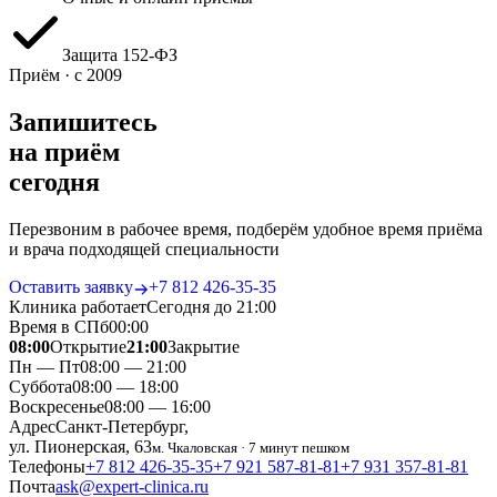
Защита 152‑ФЗ
Приём · с 2009
Запишитесь
на приём
сегодня
Перезвоним в рабочее время, подберём удобное время приёма
и врача подходящей специальности
Оставить заявку
+7 812 426‑35‑35
Клиника работает
Сегодня до 21:00
Время в СПб
00
:
00
08:00
Открытие
21:00
Закрытие
Пн — Пт
08:00 — 21:00
Суббота
08:00 — 18:00
Воскресенье
08:00 — 16:00
Адрес
Санкт-Петербург,
ул. Пионерская, 63
м. Чкаловская · 7 минут пешком
Телефоны
+7 812 426‑35‑35
+7 921 587‑81‑81
+7 931 357‑81‑81
Почта
ask@expert-clinica.ru