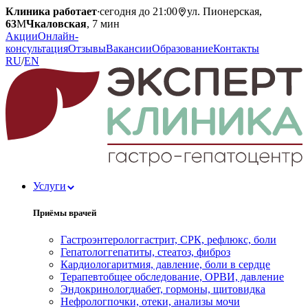
Клиника работает
·
сегодня до 21:00
ул. Пионерская,
63
М
Чкаловская
, 7 мин
Акции
Онлайн-
консультация
Отзывы
Вакансии
Образование
Контакты
RU
/
EN
Услуги
Приёмы врачей
Гастроэнтеролог
гастрит, СРК, рефлюкс, боли
Гепатолог
гепатиты, стеатоз, фиброз
Кардиолог
аритмия, давление, боли в сердце
Терапевт
общее обследование, ОРВИ, давление
Эндокринолог
диабет, гормоны, щитовидка
Нефролог
почки, отеки, анализы мочи