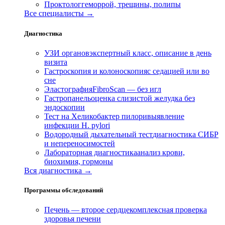
Проктолог
геморрой, трещины, полипы
Все специалисты →
Диагностика
УЗИ органов
экспертный класс, описание в день
визита
Гастроскопия и колоноскопия
с седацией или во
сне
Эластография
FibroScan — без игл
Гастропанель
оценка слизистой желудка без
эндоскопии
Тест на Хеликобактер пилори
выявление
инфекции H. pylori
Водородный дыхательный тест
диагностика СИБР
и непереносимостей
Лабораторная диагностика
анализ крови,
биохимия, гормоны
Вся диагностика →
Программы обследований
Печень — второе сердце
комплексная проверка
здоровья печени