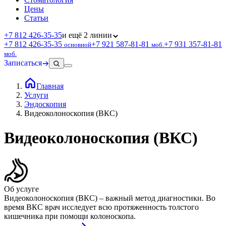
Цены
Статьи
+7 812 426‑35‑35
и ещё 2 линии
+7 812 426‑35‑35
+7 921 587‑81‑81
+7 931 357‑81‑81
основной
моб.
моб.
Записаться
Главная
Услуги
Эндоскопия
Видеоколоноскопия (ВКС)
Видеоколоноскопия (ВКС)
Об услуге
Видеоколоноскопия (ВКС) – важный метод диагностики. Во
время ВКС врач исследует всю протяженность толстого
кишечника при помощи колоноскопа.