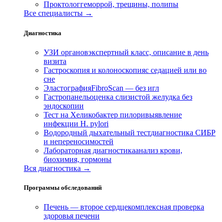
Проктолог
геморрой, трещины, полипы
Все специалисты →
Диагностика
УЗИ органов
экспертный класс, описание в день
визита
Гастроскопия и колоноскопия
с седацией или во
сне
Эластография
FibroScan — без игл
Гастропанель
оценка слизистой желудка без
эндоскопии
Тест на Хеликобактер пилори
выявление
инфекции H. pylori
Водородный дыхательный тест
диагностика СИБР
и непереносимостей
Лабораторная диагностика
анализ крови,
биохимия, гормоны
Вся диагностика →
Программы обследований
Печень — второе сердце
комплексная проверка
здоровья печени