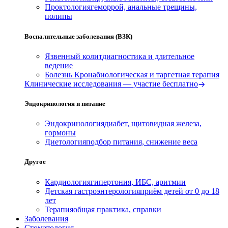
Проктология
геморрой, анальные трещины,
полипы
Воспалительные заболевания (ВЗК)
Язвенный колит
диагностика и длительное
ведение
Болезнь Крона
биологическая и таргетная терапия
Клинические исследования — участие бесплатно
Эндокринология и питание
Эндокринология
диабет, щитовидная железа,
гормоны
Диетология
подбор питания, снижение веса
Другое
Кардиология
гипертония, ИБС, аритмии
Детская гастроэнтерология
приём детей от 0 до 18
лет
Терапия
общая практика, справки
Заболевания
Стоматология