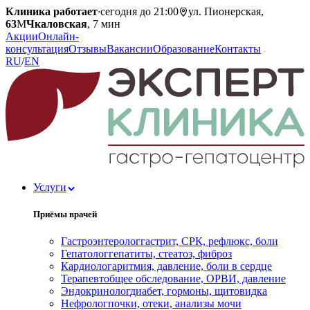
Клиника работает
·
сегодня до 21:00
ул. Пионерская,
63
М
Чкаловская
, 7 мин
Акции
Онлайн-
консультация
Отзывы
Вакансии
Образование
Контакты
RU
/
EN
Услуги
Приёмы врачей
Гастроэнтеролог
гастрит, СРК, рефлюкс, боли
Гепатолог
гепатиты, стеатоз, фиброз
Кардиолог
аритмия, давление, боли в сердце
Терапевт
общее обследование, ОРВИ, давление
Эндокринолог
диабет, гормоны, щитовидка
Нефролог
почки, отеки, анализы мочи