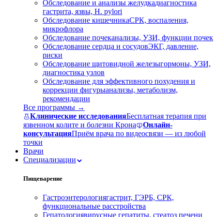
Обследование и анализы желудка
диагностика
гастрита, язвы, H. pylori
Обследование кишечника
СРК, воспаления,
микрофлора
Обследование почек
анализы, УЗИ, функции почек
Обследование сердца и сосудов
ЭКГ, давление,
риски
Обследование щитовидной железы
гормоны, УЗИ,
диагностика узлов
Обследование для эффективного похудения и
коррекции фигуры
анализы, метаболизм,
рекомендации
Все программы →
Клинические исследования
Бесплатная терапия при
язвенном колите и болезни Крона
Онлайн-
консультация
Приём врача по видеосвязи — из любой
точки
Врачи
Специализации
Пищеварение
Гастроэнтерология
гастрит, ГЭРБ, СРК,
функциональные расстройства
Гепатология
вирусные гепатиты, стеатоз печени