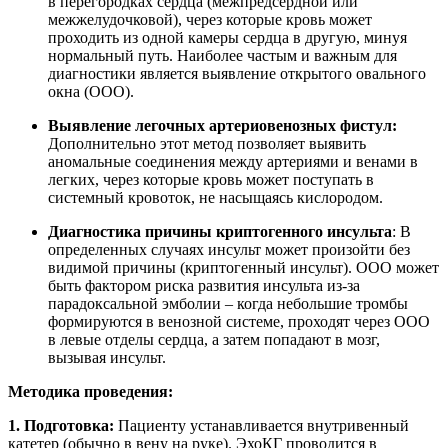
в перегородках сердца (межпредсердной или
межжелудочковой), через которые кровь может
проходить из одной камеры сердца в другую, минуя
нормальный путь. Наиболее частым и важным для
диагностики является выявление открытого овального
окна (ООО).
Выявление легочных артериовенозных фистул:
Дополнительно этот метод позволяет выявить
аномальные соединения между артериями и венами в
легких, через которые кровь может поступать в
системный кровоток, не насыщаясь кислородом.
Диагностика причины криптогенного инсульта
: В
определенных случаях инсульт может произойти без
видимой причины (криптогенный инсульт). ООО может
быть фактором риска развития инсульта из-за
парадоксальной эмболии – когда небольшие тромбы
формируются в венозной системе, проходят через ООО
в левые отделы сердца, а затем попадают в мозг,
вызывая инсульт.
Методика проведения:
1. Подготовка:
Пациенту устанавливается внутривенный
катетер (обычно в вену на руке). ЭхоКГ проводится в