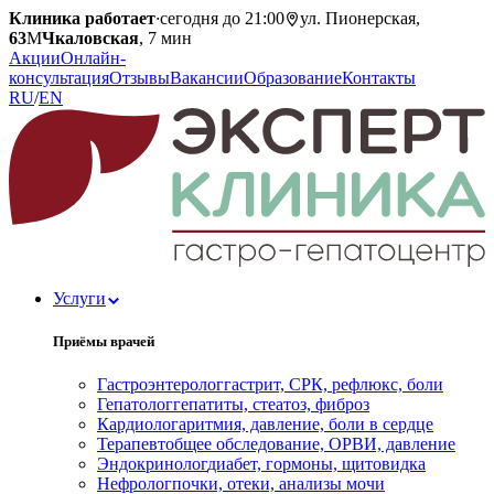
Клиника работает
·
сегодня до 21:00
ул. Пионерская,
63
М
Чкаловская
, 7 мин
Акции
Онлайн-
консультация
Отзывы
Вакансии
Образование
Контакты
RU
/
EN
Услуги
Приёмы врачей
Гастроэнтеролог
гастрит, СРК, рефлюкс, боли
Гепатолог
гепатиты, стеатоз, фиброз
Кардиолог
аритмия, давление, боли в сердце
Терапевт
общее обследование, ОРВИ, давление
Эндокринолог
диабет, гормоны, щитовидка
Нефролог
почки, отеки, анализы мочи