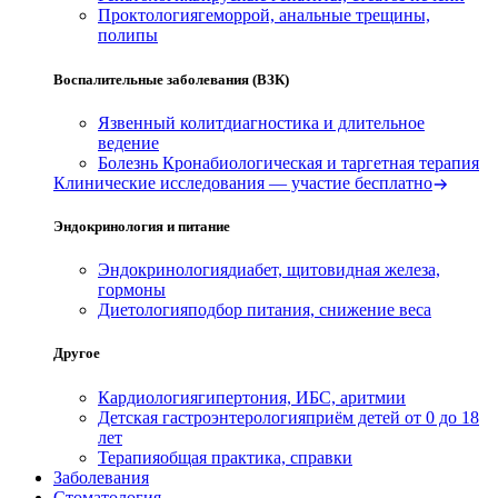
Проктология
геморрой, анальные трещины,
полипы
Воспалительные заболевания (ВЗК)
Язвенный колит
диагностика и длительное
ведение
Болезнь Крона
биологическая и таргетная терапия
Клинические исследования — участие бесплатно
Эндокринология и питание
Эндокринология
диабет, щитовидная железа,
гормоны
Диетология
подбор питания, снижение веса
Другое
Кардиология
гипертония, ИБС, аритмии
Детская гастроэнтерология
приём детей от 0 до 18
лет
Терапия
общая практика, справки
Заболевания
Стоматология