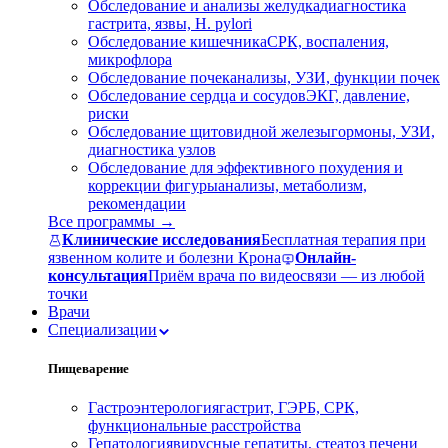
Обследование и анализы желудка
диагностика
гастрита, язвы, H. pylori
Обследование кишечника
СРК, воспаления,
микрофлора
Обследование почек
анализы, УЗИ, функции почек
Обследование сердца и сосудов
ЭКГ, давление,
риски
Обследование щитовидной железы
гормоны, УЗИ,
диагностика узлов
Обследование для эффективного похудения и
коррекции фигуры
анализы, метаболизм,
рекомендации
Все программы →
Клинические исследования
Бесплатная терапия при
язвенном колите и болезни Крона
Онлайн-
консультация
Приём врача по видеосвязи — из любой
точки
Врачи
Специализации
Пищеварение
Гастроэнтерология
гастрит, ГЭРБ, СРК,
функциональные расстройства
Гепатология
вирусные гепатиты, стеатоз печени