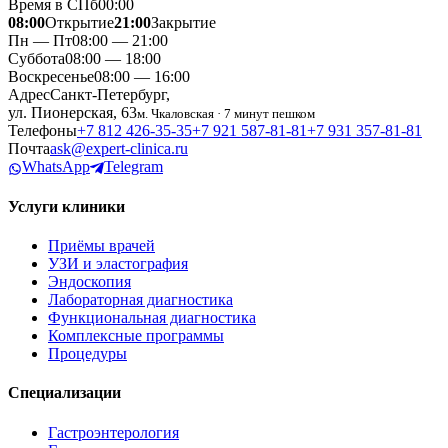
Время в СПб
00
:
00
08:00
Открытие
21:00
Закрытие
Пн — Пт
08:00 — 21:00
Суббота
08:00 — 18:00
Воскресенье
08:00 — 16:00
Адрес
Санкт-Петербург,
ул. Пионерская, 63
м. Чкаловская · 7 минут пешком
Телефоны
+7 812 426‑35‑35
+7 921 587‑81‑81
+7 931 357‑81‑81
Почта
ask@expert-clinica.ru
WhatsApp
Telegram
Услуги клиники
Приёмы врачей
УЗИ и эластография
Эндоскопия
Лабораторная диагностика
Функциональная диагностика
Комплексные программы
Процедуры
Специализации
Гастроэнтерология