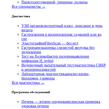
Проктолог
геморрой, трещины, полипы
Все специалисты →
Диагностика
УЗИ органов
экспертный класс, описание в день
визита
Гастроскопия и колоноскопия
с седацией или во
сне
Эластография
FibroScan — без игл
Гастропанель
оценка слизистой желудка без
эндоскопии
Тест на Хеликобактер пилори
выявление
инфекции H. pylori
Водородный дыхательный тест
диагностика СИБР
и непереносимостей
Лабораторная диагностика
анализ крови,
биохимия, гормоны
Вся диагностика →
Программы обследований
Печень — второе сердце
комплексная проверка
здоровья печени