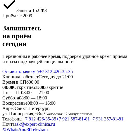
Защита 152‑ФЗ
Приём · с 2009
Запишитесь
на приём
сегодня
Перезвоним в рабочее время, подберём удобное время приёма
и врача подходящей специальности
Оставить заявку
+7 812 426‑35‑35
Клиника работает
Сегодня до 21:00
Время в СПб
00
:
00
08:00
Открытие
21:00
Закрытие
Пн — Пт
08:00 — 21:00
Суббота
08:00 — 18:00
Воскресенье
08:00 — 16:00
Адрес
Санкт-Петербург,
ул. Пионерская, 63
м. Чкаловская · 7 минут пешком
Телефоны
+7 812 426‑35‑35
+7 921 587‑81‑81
+7 931 357‑81‑81
Почта
ask@expert-clinica.ru
WhatsApp
Telegram