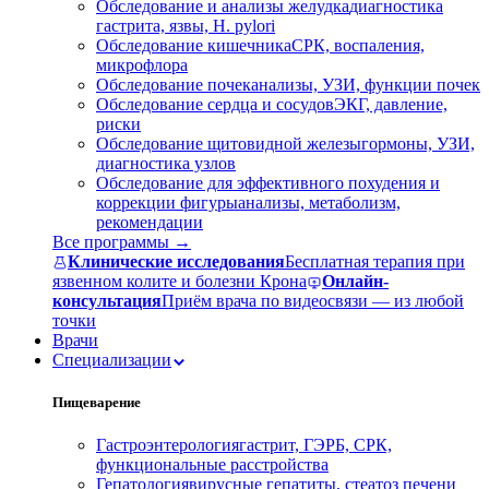
Обследование и анализы желудка
диагностика
гастрита, язвы, H. pylori
Обследование кишечника
СРК, воспаления,
микрофлора
Обследование почек
анализы, УЗИ, функции почек
Обследование сердца и сосудов
ЭКГ, давление,
риски
Обследование щитовидной железы
гормоны, УЗИ,
диагностика узлов
Обследование для эффективного похудения и
коррекции фигуры
анализы, метаболизм,
рекомендации
Все программы →
Клинические исследования
Бесплатная терапия при
язвенном колите и болезни Крона
Онлайн-
консультация
Приём врача по видеосвязи — из любой
точки
Врачи
Специализации
Пищеварение
Гастроэнтерология
гастрит, ГЭРБ, СРК,
функциональные расстройства
Гепатология
вирусные гепатиты, стеатоз печени