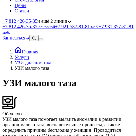
Цены
Статьи
+7 812 426‑35‑35
и ещё 2 линии
+7 812 426‑35‑35
+7 921 587‑81‑81
+7 931 357‑81‑81
основной
моб.
моб.
Записаться
Главная
Услуги
УЗИ диагностика
УЗИ малого таза
УЗИ малого таза
Об услуге
УЗИ малого таза помогает выявить аномалии в развитии
органов малого таза, воспалительные процессы, а также
определить причины бесплодия у женщин. Проводиться
трансвагинально (TV) и/или трансабдоминально (TA).