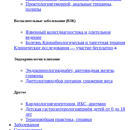
Проктология
геморрой, анальные трещины,
полипы
Воспалительные заболевания (ВЗК)
Язвенный колит
диагностика и длительное
ведение
Болезнь Крона
биологическая и таргетная терапия
Клинические исследования — участие бесплатно
Эндокринология и питание
Эндокринология
диабет, щитовидная железа,
гормоны
Диетология
подбор питания, снижение веса
Другое
Кардиология
гипертония, ИБС, аритмии
Детская гастроэнтерология
приём детей от 0 до 18
лет
Терапия
общая практика, справки
Заболевания
Стоматология