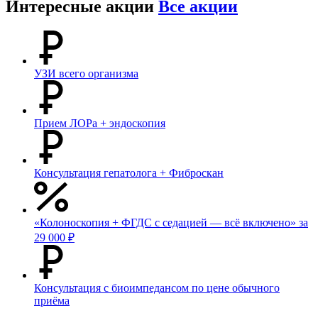
Интересные акции
Все акции
УЗИ всего организма
Прием ЛОРа + эндоскопия
Консультация гепатолога + Фиброскан
«Колоноскопия + ФГДС с седацией — всё включено» за
29 000 ₽
Консультация с биоимпедансом по цене обычного
приёма