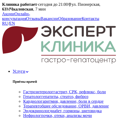
Клиника работает
·
сегодня до 21:00
ул. Пионерская,
63
М
Чкаловская
, 7 мин
Акции
Онлайн-
консультация
Отзывы
Вакансии
Образование
Контакты
RU
/
EN
Услуги
Приёмы врачей
Гастроэнтеролог
гастрит, СРК, рефлюкс, боли
Гепатолог
гепатиты, стеатоз, фиброз
Кардиолог
аритмия, давление, боли в сердце
Терапевт
общее обследование, ОРВИ, давление
Эндокринолог
диабет, гормоны, щитовидка
Нефролог
почки, отеки, анализы мочи