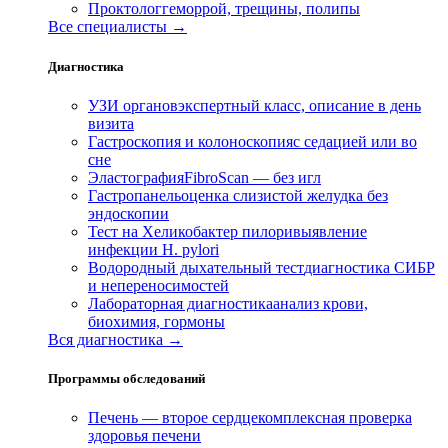
Проктолог
геморрой, трещины, полипы
Все специалисты →
Диагностика
УЗИ органов
экспертный класс, описание в день
визита
Гастроскопия и колоноскопия
с седацией или во
сне
Эластография
FibroScan — без игл
Гастропанель
оценка слизистой желудка без
эндоскопии
Тест на Хеликобактер пилори
выявление
инфекции H. pylori
Водородный дыхательный тест
диагностика СИБР
и непереносимостей
Лабораторная диагностика
анализ крови,
биохимия, гормоны
Вся диагностика →
Программы обследований
Печень — второе сердце
комплексная проверка
здоровья печени