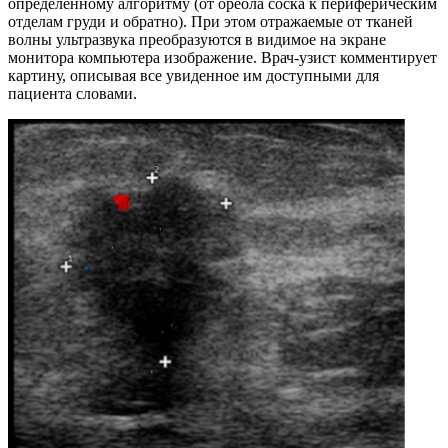
определенному алгоритму (от ореола соска к периферическим
отделам груди и обратно). При этом отражаемые от тканей
волны ультразвука преобразуются в видимое на экране
монитора компьютера изображение. Врач-узист комментирует
картину, описывая все увиденное им доступными для
пациента словами.