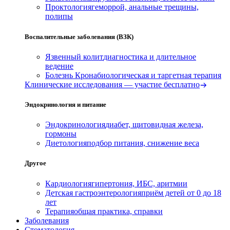
Проктология
геморрой, анальные трещины,
полипы
Воспалительные заболевания (ВЗК)
Язвенный колит
диагностика и длительное
ведение
Болезнь Крона
биологическая и таргетная терапия
Клинические исследования — участие бесплатно
Эндокринология и питание
Эндокринология
диабет, щитовидная железа,
гормоны
Диетология
подбор питания, снижение веса
Другое
Кардиология
гипертония, ИБС, аритмии
Детская гастроэнтерология
приём детей от 0 до 18
лет
Терапия
общая практика, справки
Заболевания
Стоматология