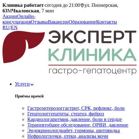
Клиника работает
·
сегодня до 21:00
ул. Пионерская,
63
М
Чкаловская
, 7 мин
Акции
Онлайн-
консультация
Отзывы
Вакансии
Образование
Контакты
RU
/
EN
Услуги
Приёмы врачей
Гастроэнтеролог
гастрит, СРК, рефлюкс, боли
Гепатолог
гепатиты, стеатоз, фиброз
Кардиолог
аритмия, давление, боли в сердце
Терапевт
общее обследование, ОРВИ, давление
Эндокринолог
диабет, гормоны, щитовидка
Нефролог
почки, отеки, анализы мочи