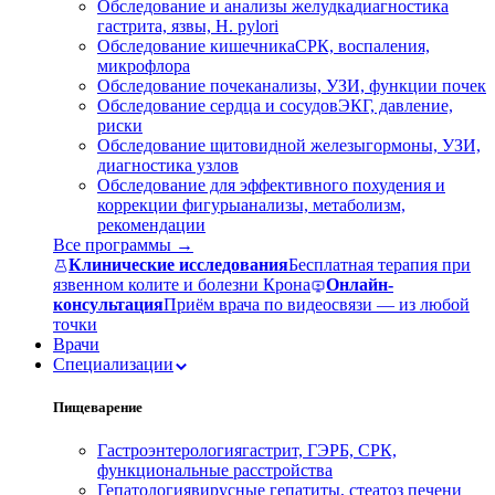
Обследование и анализы желудка
диагностика
гастрита, язвы, H. pylori
Обследование кишечника
СРК, воспаления,
микрофлора
Обследование почек
анализы, УЗИ, функции почек
Обследование сердца и сосудов
ЭКГ, давление,
риски
Обследование щитовидной железы
гормоны, УЗИ,
диагностика узлов
Обследование для эффективного похудения и
коррекции фигуры
анализы, метаболизм,
рекомендации
Все программы →
Клинические исследования
Бесплатная терапия при
язвенном колите и болезни Крона
Онлайн-
консультация
Приём врача по видеосвязи — из любой
точки
Врачи
Специализации
Пищеварение
Гастроэнтерология
гастрит, ГЭРБ, СРК,
функциональные расстройства
Гепатология
вирусные гепатиты, стеатоз печени