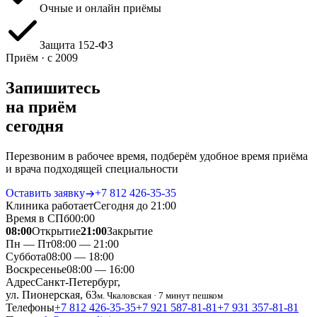
Очные и онлайн приёмы
Защита 152‑ФЗ
Приём · с 2009
Запишитесь
на приём
сегодня
Перезвоним в рабочее время, подберём удобное время приёма
и врача подходящей специальности
Оставить заявку
+7 812 426‑35‑35
Клиника работает
Сегодня до 21:00
Время в СПб
00
:
00
08:00
Открытие
21:00
Закрытие
Пн — Пт
08:00 — 21:00
Суббота
08:00 — 18:00
Воскресенье
08:00 — 16:00
Адрес
Санкт-Петербург,
ул. Пионерская, 63
м. Чкаловская · 7 минут пешком
Телефоны
+7 812 426‑35‑35
+7 921 587‑81‑81
+7 931 357‑81‑81