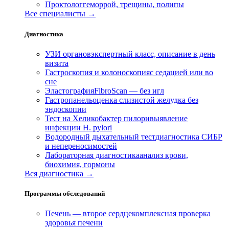
Проктолог
геморрой, трещины, полипы
Все специалисты →
Диагностика
УЗИ органов
экспертный класс, описание в день
визита
Гастроскопия и колоноскопия
с седацией или во
сне
Эластография
FibroScan — без игл
Гастропанель
оценка слизистой желудка без
эндоскопии
Тест на Хеликобактер пилори
выявление
инфекции H. pylori
Водородный дыхательный тест
диагностика СИБР
и непереносимостей
Лабораторная диагностика
анализ крови,
биохимия, гормоны
Вся диагностика →
Программы обследований
Печень — второе сердце
комплексная проверка
здоровья печени