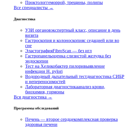
Проктолог
геморрой, трещины, полипы
Все специалисты →
Диагностика
УЗИ органов
экспертный класс, описание в день
визита
Гастроскопия и колоноскопия
с седацией или во
сне
Эластография
FibroScan — без игл
Гастропанель
оценка слизистой желудка без
эндоскопии
Тест на Хеликобактер пилори
выявление
инфекции H. pylori
Водородный дыхательный тест
диагностика СИБР
и непереносимостей
Лабораторная диагностика
анализ крови,
биохимия, гормоны
Вся диагностика →
Программы обследований
Печень — второе сердце
комплексная проверка
здоровья печени