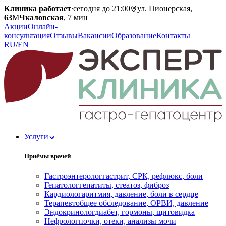
Клиника работает
·
сегодня до 21:00
ул. Пионерская,
63
М
Чкаловская
, 7 мин
Акции
Онлайн-
консультация
Отзывы
Вакансии
Образование
Контакты
RU
/
EN
Услуги
Приёмы врачей
Гастроэнтеролог
гастрит, СРК, рефлюкс, боли
Гепатолог
гепатиты, стеатоз, фиброз
Кардиолог
аритмия, давление, боли в сердце
Терапевт
общее обследование, ОРВИ, давление
Эндокринолог
диабет, гормоны, щитовидка
Нефролог
почки, отеки, анализы мочи