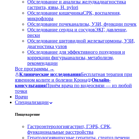
Обследование и анализы желудка
диагностика
гастрита, язвы, H. pylori
Обследование кишечника
СРК, воспаления,
микрофлора
Обследование почек
анализы, УЗИ, функции почек
Обследование сердца и сосудов
ЭКГ, давление,
риски
Обследование щитовидной железы
гормоны, УЗИ,
диагностика узлов
Обследование для эффективного похудения и
коррекции фигуры
анализы, метаболизм,
рекомендации
Все программы →
Клинические исследования
Бесплатная терапия при
язвенном колите и болезни Крона
Онлайн-
консультация
Приём врача по видеосвязи — из любой
точки
Врачи
Специализации
Пищеварение
Гастроэнтерология
гастрит, ГЭРБ, СРК,
функциональные расстройства
Гепатология
вирусные гепатиты, стеатоз печени