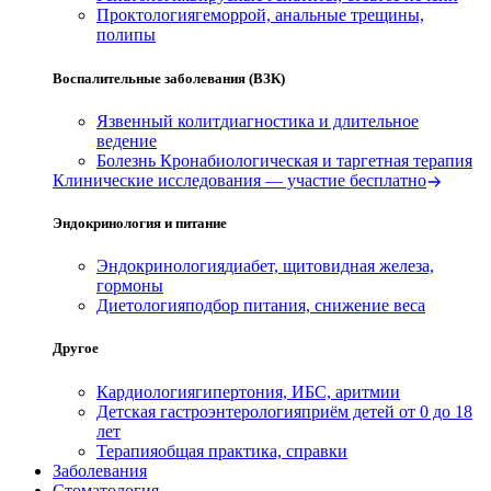
Проктология
геморрой, анальные трещины,
полипы
Воспалительные заболевания (ВЗК)
Язвенный колит
диагностика и длительное
ведение
Болезнь Крона
биологическая и таргетная терапия
Клинические исследования — участие бесплатно
Эндокринология и питание
Эндокринология
диабет, щитовидная железа,
гормоны
Диетология
подбор питания, снижение веса
Другое
Кардиология
гипертония, ИБС, аритмии
Детская гастроэнтерология
приём детей от 0 до 18
лет
Терапия
общая практика, справки
Заболевания
Стоматология