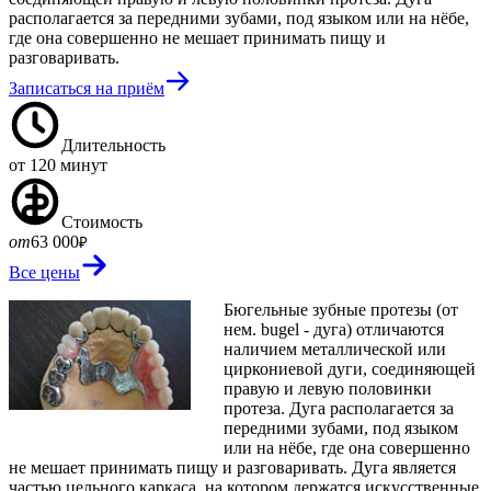
располагается за передними зубами, под языком или на нёбе,
где она совершенно не мешает принимать пищу и
разговаривать.
Записаться на приём
Длительность
от 120 минут
Стоимость
от
63 000
₽
Все цены
Бюгельные зубные протезы (от
нем. bugel - дуга) отличаются
наличием металлической или
циркониевой дуги, соединяющей
правую и левую половинки
протеза. Дуга располагается за
передними зубами, под языком
или на нёбе, где она совершенно
не мешает принимать пищу и разговаривать. Дуга является
частью цельного каркаса, на котором держатся искусственные