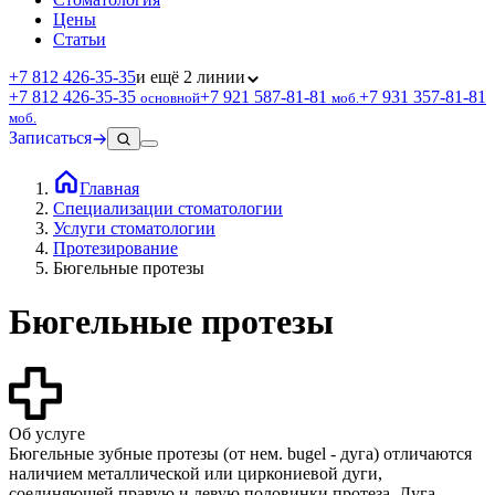
Цены
Статьи
+7 812 426‑35‑35
и ещё 2 линии
+7 812 426‑35‑35
+7 921 587‑81‑81
+7 931 357‑81‑81
основной
моб.
моб.
Записаться
Главная
Специализации стоматологии
Услуги стоматологии
Протезирование
Бюгельные протезы
Бюгельные протезы
Об услуге
Бюгельные зубные протезы (от нем. bugel - дуга) отличаются
наличием металлической или циркониевой дуги,
соединяющей правую и левую половинки протеза. Дуга