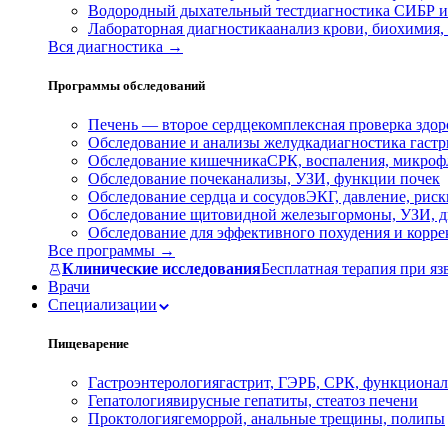
Водородный дыхательный тест
диагностика СИБР и
Лабораторная диагностика
анализ крови, биохимия
Вся диагностика →
Программы обследований
Печень — второе сердце
комплексная проверка здор
Обследование и анализы желудка
диагностика гастри
Обследование кишечника
СРК, воспаления, микроф
Обследование почек
анализы, УЗИ, функции почек
Обследование сердца и сосудов
ЭКГ, давление, риск
Обследование щитовидной железы
гормоны, УЗИ, д
Обследование для эффективного похудения и корр
Все программы →
Клинические исследования
Бесплатная терапия при яз
Врачи
Специализации
Пищеварение
Гастроэнтерология
гастрит, ГЭРБ, СРК, функционал
Гепатология
вирусные гепатиты, стеатоз печени
Проктология
геморрой, анальные трещины, полипы