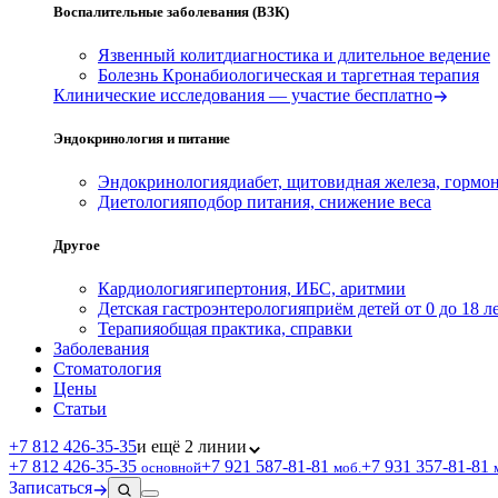
Воспалительные заболевания (ВЗК)
Язвенный колит
диагностика и длительное ведение
Болезнь Крона
биологическая и таргетная терапия
Клинические исследования — участие бесплатно
Эндокринология и питание
Эндокринология
диабет, щитовидная железа, гормо
Диетология
подбор питания, снижение веса
Другое
Кардиология
гипертония, ИБС, аритмии
Детская гастроэнтерология
приём детей от 0 до 18 л
Терапия
общая практика, справки
Заболевания
Стоматология
Цены
Статьи
+7 812 426‑35‑35
и ещё 2 линии
+7 812 426‑35‑35
+7 921 587‑81‑81
+7 931 357‑81‑81
основной
моб.
Записаться