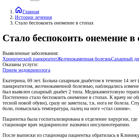
Главная
Истории лечения
Стало беспокоить онемение в стопах
Стало беспокоить онемение в 
Выявленные заболевания:
Хронический панкреатит
Желчнокаменная болезнь
Сахарный ди
Оказаны услуги:
Прием эндокринолога
Екатерина, 69 лет. Больна сахарным диабетом в течение 14 лет
панкреатитом, желчнокаменной болезнью, наблюдались измене
был выявлен сахарный диабет 2 типа. Медикаментозную терапи
Постепенно стало беспокоить онемение в стопах. К врачу не 
тесной новой обуви), сразу не заметила, т.к. нога не болела. 
боли, повысилась температура, палец на ноге «стал синим».
Пациентка была госпитализирована в отделение хирургии, где 
стационаре врач эндокринолог назначил инсулинотерапию.
После выписки из стационара пациентка обратилась в Клиник