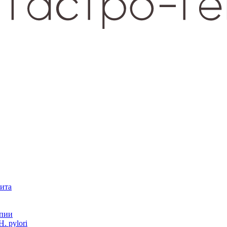
зита
опии
. pylori