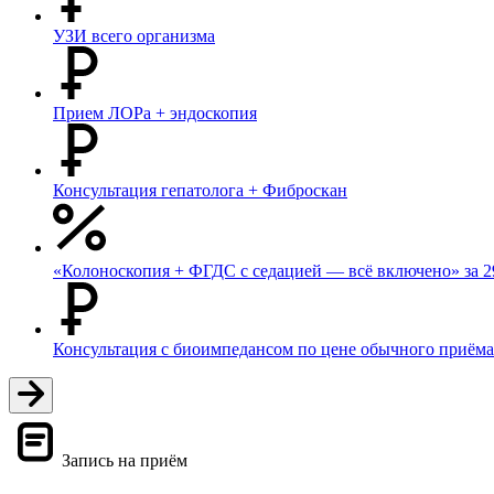
УЗИ всего организма
Прием ЛОРа + эндоскопия
Консультация гепатолога + Фиброскан
«Колоноскопия + ФГДС с седацией — всё включено» за 2
Консультация с биоимпедансом по цене обычного приёма
Запись на приём