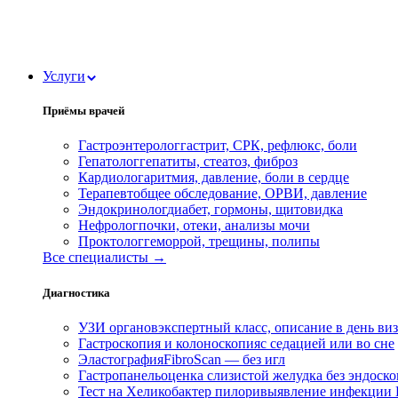
Услуги
Приёмы врачей
Гастроэнтеролог
гастрит, СРК, рефлюкс, боли
Гепатолог
гепатиты, стеатоз, фиброз
Кардиолог
аритмия, давление, боли в сердце
Терапевт
общее обследование, ОРВИ, давление
Эндокринолог
диабет, гормоны, щитовидка
Нефролог
почки, отеки, анализы мочи
Проктолог
геморрой, трещины, полипы
Все специалисты →
Диагностика
УЗИ органов
экспертный класс, описание в день ви
Гастроскопия и колоноскопия
с седацией или во сне
Эластография
FibroScan — без игл
Гастропанель
оценка слизистой желудка без эндоск
Тест на Хеликобактер пилори
выявление инфекции H