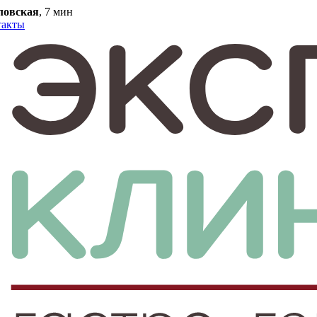
ловская
, 7 мин
такты