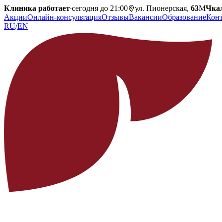
Клиника работает
·
сегодня до 21:00
ул. Пионерская,
63
М
Чка
Акции
Онлайн-консультация
Отзывы
Вакансии
Образование
Кон
RU
/
EN