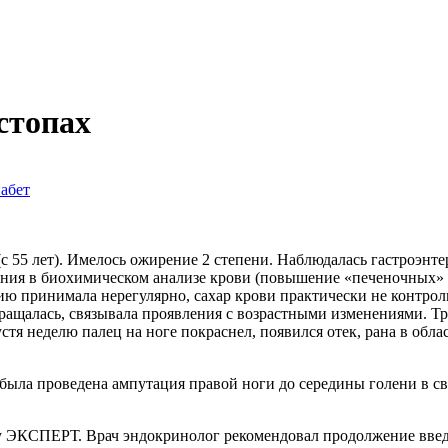
стопах
абет
 (с 55 лет). Имелось ожирение 2 степени. Наблюдалась гастроэнт
ния в биохимическом анализе крови (повышение «печеночных» 
ю принимала нерегулярно, сахар крови практически не контрол
обращалась, связывала проявления с возрастными изменениями. 
Спустя неделю палец на ноге покраснел, появился отек, рана в об
была проведена ампутация правой ноги до середины голени в св
у ЭКСПЕРТ. Врач эндокринолог рекомендовал продолжение введ