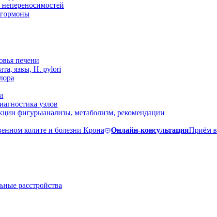
 непереносимостей
, гормоны
овья печени
та, язвы, H. pylori
лора
и
иагностика узлов
екции фигуры
анализы, метаболизм, рекомендации
венном колите и болезни Крона
Онлайн-консультация
Приём в
ьные расстройства