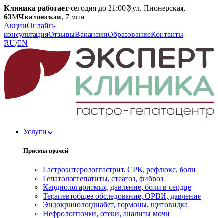
Клиника работает
·
сегодня до 21:00
ул. Пионерская,
63
М
Чкаловская
, 7 мин
Акции
Онлайн-
консультация
Отзывы
Вакансии
Образование
Контакты
RU
/
EN
Услуги
Приёмы врачей
Гастроэнтеролог
гастрит, СРК, рефлюкс, боли
Гепатолог
гепатиты, стеатоз, фиброз
Кардиолог
аритмия, давление, боли в сердце
Терапевт
общее обследование, ОРВИ, давление
Эндокринолог
диабет, гормоны, щитовидка
Нефролог
почки, отеки, анализы мочи