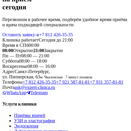
сегодня
Перезвоним в рабочее время, подберём удобное время приёма
и врача подходящей специальности
Оставить заявку
+7 812 426‑35‑35
Клиника работает
Сегодня до 21:00
Время в СПб
00
:
00
08:00
Открытие
21:00
Закрытие
Пн — Пт
08:00 — 21:00
Суббота
08:00 — 18:00
Воскресенье
08:00 — 16:00
Адрес
Санкт-Петербург,
ул. Пионерская, 63
м. Чкаловская · 7 минут пешком
Телефоны
+7 812 426‑35‑35
+7 921 587‑81‑81
+7 931 357‑81‑81
Почта
ask@expert-clinica.ru
WhatsApp
Telegram
Услуги клиники
Приёмы врачей
УЗИ и эластография
Эндоскопия