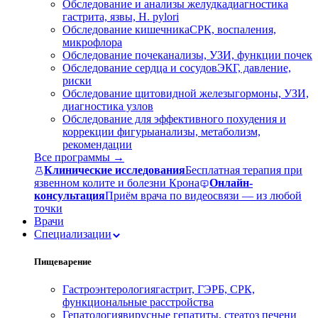
Обследование и анализы желудка
диагностика
гастрита, язвы, H. pylori
Обследование кишечника
СРК, воспаления,
микрофлора
Обследование почек
анализы, УЗИ, функции почек
Обследование сердца и сосудов
ЭКГ, давление,
риски
Обследование щитовидной железы
гормоны, УЗИ,
диагностика узлов
Обследование для эффективного похудения и
коррекции фигуры
анализы, метаболизм,
рекомендации
Все программы →
Клинические исследования
Бесплатная терапия при
язвенном колите и болезни Крона
Онлайн-
консультация
Приём врача по видеосвязи — из любой
точки
Врачи
Специализации
Пищеварение
Гастроэнтерология
гастрит, ГЭРБ, СРК,
функциональные расстройства
Гепатология
вирусные гепатиты, стеатоз печени