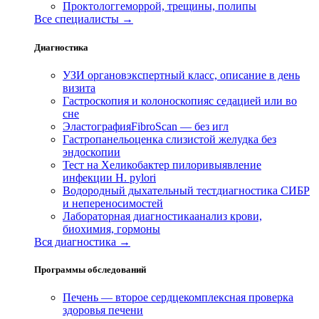
Проктолог
геморрой, трещины, полипы
Все специалисты →
Диагностика
УЗИ органов
экспертный класс, описание в день
визита
Гастроскопия и колоноскопия
с седацией или во
сне
Эластография
FibroScan — без игл
Гастропанель
оценка слизистой желудка без
эндоскопии
Тест на Хеликобактер пилори
выявление
инфекции H. pylori
Водородный дыхательный тест
диагностика СИБР
и непереносимостей
Лабораторная диагностика
анализ крови,
биохимия, гормоны
Вся диагностика →
Программы обследований
Печень — второе сердце
комплексная проверка
здоровья печени