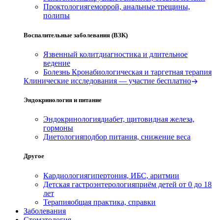
Проктология
геморрой, анальные трещины,
полипы
Воспалительные заболевания (ВЗК)
Язвенный колит
диагностика и длительное
ведение
Болезнь Крона
биологическая и таргетная терапия
Клинические исследования — участие бесплатно
Эндокринология и питание
Эндокринология
диабет, щитовидная железа,
гормоны
Диетология
подбор питания, снижение веса
Другое
Кардиология
гипертония, ИБС, аритмии
Детская гастроэнтерология
приём детей от 0 до 18
лет
Терапия
общая практика, справки
Заболевания
Стоматология