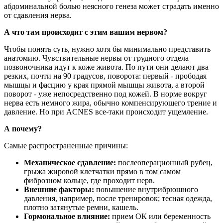
абдоминальной болью неясного генеза может страдать именно
от сдавления нерва.
А что там происходит с этим вашим нервом?
Чтобы понять суть, нужно хотя бы минимально представить
анатомию. Чувствительные нервы от грудного отдела
позвоночника идут к коже живота. По пути они делают два
резких, почти на 90 градусов, поворота: первый - прободая
мышцы и фасцию у края прямой мышцы живота, а второй
поворот - уже непосредственно под кожей. В норме вокруг
нерва есть немного жира, обычно компенсирующего трение и
давление. Но при ACNES все-таки происходит ущемление.
А почему?
Самые распространенные причины:
Механическое сдавление:
послеоперационный рубец,
грыжа жировой клетчатки прямо в том самом
фиброзном кольце, где проходит нерв.
Внешние факторы:
повышение внутрибрюшного
давления, например, после тренировок; тесная одежда,
плотно затянутые ремни, кашель.
Гормональное влияние:
прием ОК или беременность