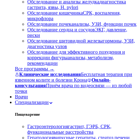
Обследование и анализы желудка
диагностика
гастрита, язвы, H. pylori
Обследование кишечника
СРК, воспаления,
микрофлора
Обследование почек
анализы, УЗИ, функции почек
Обследование сердца и сосудов
ЭКГ, давление,
риски
Обследование щитовидной железы
гормоны, УЗИ,
диагностика узлов
Обследование для эффективного похудения и
коррекции фигуры
анализы, метаболизм,
рекомендации
Все программы →
Клинические исследования
Бесплатная терапия при
язвенном колите и болезни Крона
Онлайн-
консультация
Приём врача по видеосвязи — из любой
точки
Врачи
Специализации
Пищеварение
Гастроэнтерология
гастрит, ГЭРБ, СРК,
функциональные расстройства
Гепатология
вирусные гепатиты, стеатоз печени