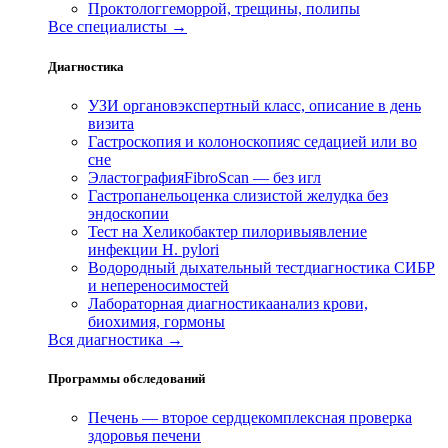
Проктолог
геморрой, трещины, полипы
Все специалисты →
Диагностика
УЗИ органов
экспертный класс, описание в день
визита
Гастроскопия и колоноскопия
с седацией или во
сне
Эластография
FibroScan — без игл
Гастропанель
оценка слизистой желудка без
эндоскопии
Тест на Хеликобактер пилори
выявление
инфекции H. pylori
Водородный дыхательный тест
диагностика СИБР
и непереносимостей
Лабораторная диагностика
анализ крови,
биохимия, гормоны
Вся диагностика →
Программы обследований
Печень — второе сердце
комплексная проверка
здоровья печени