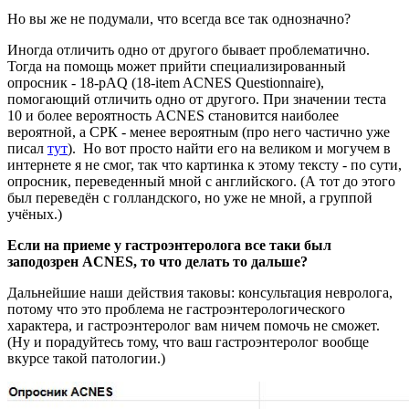
Но вы же не подумали, что всегда все так однозначно?
Иногда отличить одно от другого бывает проблематично.
Тогда на помощь может прийти специализированный
опросник - 18-pAQ (18-item ACNES Questionnaire),
помогающий отличить одно от другого. При значении теста
10 и более вероятность ACNES становится наиболее
вероятной, а СРК - менее вероятным (про него частично уже
писал
тут
). Но вот просто найти его на великом и могучем в
интернете я не смог, так что картинка к этому тексту - по сути,
опросник, переведенный мной с английского. (А тот до этого
был переведён с голландского, но уже не мной, а группой
учёных.)
Если на приеме у гастроэнтеролога все таки был
заподозрен ACNES, то что делать то дальше?
Дальнейшие наши действия таковы: консультация невролога,
потому что это проблема не гастроэнтерологического
характера, и гастроэнтеролог вам ничем помочь не сможет.
(Ну и порадуйтесь тому, что ваш гастроэнтеролог вообще
вкурсе такой патологии.)