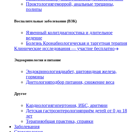
Проктология
геморрой, анальные трещины,
полипы
Воспалительные заболевания (ВЗК)
Язвенный колит
диагностика и длительное
ведение
Болезнь Крона
биологическая и таргетная терапия
Клинические исследования — участие бесплатно
Эндокринология и питание
Эндокринология
диабет, щитовидная железа,
гормоны
Диетология
подбор питания, снижение веса
Другое
Кардиология
гипертония, ИБС, аритмии
Детская гастроэнтерология
приём детей от 0 до 18
лет
Терапия
общая практика, справки
Заболевания
Стоматология