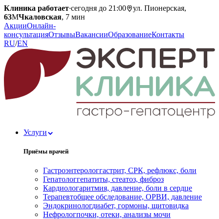
Клиника работает
·
сегодня до 21:00
ул. Пионерская,
63
М
Чкаловская
, 7 мин
Акции
Онлайн-
консультация
Отзывы
Вакансии
Образование
Контакты
RU
/
EN
Услуги
Приёмы врачей
Гастроэнтеролог
гастрит, СРК, рефлюкс, боли
Гепатолог
гепатиты, стеатоз, фиброз
Кардиолог
аритмия, давление, боли в сердце
Терапевт
общее обследование, ОРВИ, давление
Эндокринолог
диабет, гормоны, щитовидка
Нефролог
почки, отеки, анализы мочи