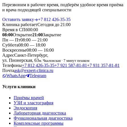
Перезвоним в рабочее время, подберём удобное время приёма
и врача подходящей специальности
Оставить заявку
+7 812 426‑35‑35
Клиника работает
Сегодня до 21:00
Время в СПб
00
:
00
08:00
Открытие
21:00
Закрытие
Пн — Пт
08:00 — 21:00
Суббота
08:00 — 18:00
Воскресенье
08:00 — 16:00
Адрес
Санкт-Петербург,
ул. Пионерская, 63
м. Чкаловская · 7 минут пешком
Телефоны
+7 812 426‑35‑35
+7 921 587‑81‑81
+7 931 357‑81‑81
Почта
ask@expert-clinica.ru
WhatsApp
Telegram
Услуги клиники
Приёмы врачей
УЗИ и эластография
Эндоскопия
Лабораторная диагностика
Функциональная диагностика
Комплексные программы