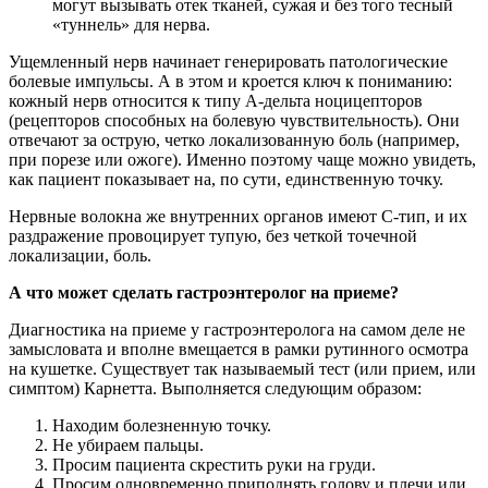
могут вызывать отек тканей, сужая и без того тесный
«туннель» для нерва.
Ущемленный нерв начинает генерировать патологические
болевые импульсы. А в этом и кроется ключ к пониманию:
кожный нерв относится к типу А-дельта ноцицепторов
(рецепторов способных на болевую чувствительность). Они
отвечают за острую, четко локализованную боль (например,
при порезе или ожоге). Именно поэтому чаще можно увидеть,
как пациент показывает на, по сути, единственную точку.
Нервные волокна же внутренних органов имеют С-тип, и их
раздражение провоцирует тупую, без четкой точечной
локализации, боль.
А что может сделать гастроэнтеролог на приеме?
Диагностика на приеме у гастроэнтеролога на самом деле не
замысловата и вполне вмещается в рамки рутинного осмотра
на кушетке. Существует так называемый тест (или прием, или
симптом) Карнетта. Выполняется следующим образом:
Находим болезненную точку.
Не убираем пальцы.
Просим пациента скрестить руки на груди.
Просим одновременно приподнять голову и плечи или