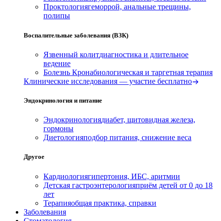
Проктология
геморрой, анальные трещины,
полипы
Воспалительные заболевания (ВЗК)
Язвенный колит
диагностика и длительное
ведение
Болезнь Крона
биологическая и таргетная терапия
Клинические исследования — участие бесплатно
Эндокринология и питание
Эндокринология
диабет, щитовидная железа,
гормоны
Диетология
подбор питания, снижение веса
Другое
Кардиология
гипертония, ИБС, аритмии
Детская гастроэнтерология
приём детей от 0 до 18
лет
Терапия
общая практика, справки
Заболевания
Стоматология