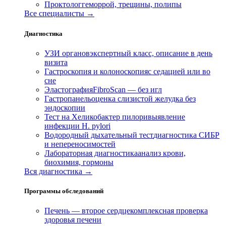
Проктолог
геморрой, трещины, полипы
Все специалисты →
Диагностика
УЗИ органов
экспертный класс, описание в день
визита
Гастроскопия и колоноскопия
с седацией или во
сне
Эластография
FibroScan — без игл
Гастропанель
оценка слизистой желудка без
эндоскопии
Тест на Хеликобактер пилори
выявление
инфекции H. pylori
Водородный дыхательный тест
диагностика СИБР
и непереносимостей
Лабораторная диагностика
анализ крови,
биохимия, гормоны
Вся диагностика →
Программы обследований
Печень — второе сердце
комплексная проверка
здоровья печени