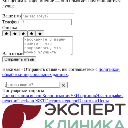
Мы ценим каждое мнение — оно помогает нам становиться
лучше.
Ваше имя
Телефон
Оценка
Ваш отзыв
Отправить отзыв
Нажимая «Отправить отзыв», вы соглашаетесь с
политикой
обработки персональных данных
.
Популярные запросы
Гастроскопия во сне
Колоноскопия
УЗИ органов
Эластография
печени
Check-up ЖКТ
Гастроэнтеролог
Гепатолог
Цены