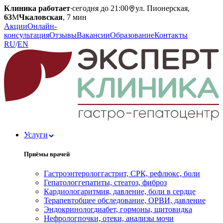
Клиника работает
·
сегодня до 21:00
ул. Пионерская,
63
М
Чкаловская
, 7 мин
Акции
Онлайн-
консультация
Отзывы
Вакансии
Образование
Контакты
RU
/
EN
Услуги
Приёмы врачей
Гастроэнтеролог
гастрит, СРК, рефлюкс, боли
Гепатолог
гепатиты, стеатоз, фиброз
Кардиолог
аритмия, давление, боли в сердце
Терапевт
общее обследование, ОРВИ, давление
Эндокринолог
диабет, гормоны, щитовидка
Нефролог
почки, отеки, анализы мочи