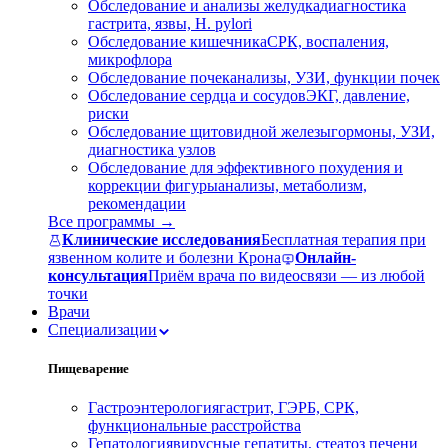
Обследование и анализы желудка
диагностика
гастрита, язвы, H. pylori
Обследование кишечника
СРК, воспаления,
микрофлора
Обследование почек
анализы, УЗИ, функции почек
Обследование сердца и сосудов
ЭКГ, давление,
риски
Обследование щитовидной железы
гормоны, УЗИ,
диагностика узлов
Обследование для эффективного похудения и
коррекции фигуры
анализы, метаболизм,
рекомендации
Все программы →
Клинические исследования
Бесплатная терапия при
язвенном колите и болезни Крона
Онлайн-
консультация
Приём врача по видеосвязи — из любой
точки
Врачи
Специализации
Пищеварение
Гастроэнтерология
гастрит, ГЭРБ, СРК,
функциональные расстройства
Гепатология
вирусные гепатиты, стеатоз печени