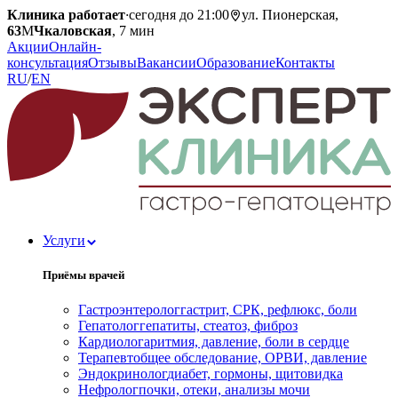
Клиника работает
·
сегодня до 21:00
ул. Пионерская,
63
М
Чкаловская
, 7 мин
Акции
Онлайн-
консультация
Отзывы
Вакансии
Образование
Контакты
RU
/
EN
Услуги
Приёмы врачей
Гастроэнтеролог
гастрит, СРК, рефлюкс, боли
Гепатолог
гепатиты, стеатоз, фиброз
Кардиолог
аритмия, давление, боли в сердце
Терапевт
общее обследование, ОРВИ, давление
Эндокринолог
диабет, гормоны, щитовидка
Нефролог
почки, отеки, анализы мочи