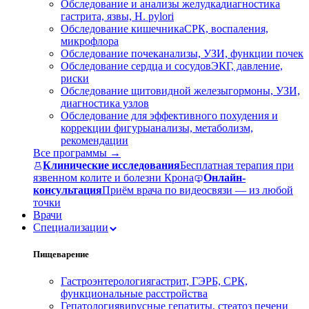
Обследование и анализы желудка
диагностика
гастрита, язвы, H. pylori
Обследование кишечника
СРК, воспаления,
микрофлора
Обследование почек
анализы, УЗИ, функции почек
Обследование сердца и сосудов
ЭКГ, давление,
риски
Обследование щитовидной железы
гормоны, УЗИ,
диагностика узлов
Обследование для эффективного похудения и
коррекции фигуры
анализы, метаболизм,
рекомендации
Все программы →
Клинические исследования
Бесплатная терапия при
язвенном колите и болезни Крона
Онлайн-
консультация
Приём врача по видеосвязи — из любой
точки
Врачи
Специализации
Пищеварение
Гастроэнтерология
гастрит, ГЭРБ, СРК,
функциональные расстройства
Гепатология
вирусные гепатиты, стеатоз печени