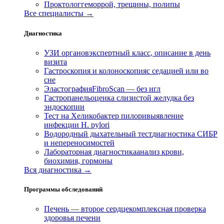
Проктолог
геморрой, трещины, полипы
Все специалисты →
Диагностика
УЗИ органов
экспертный класс, описание в день
визита
Гастроскопия и колоноскопия
с седацией или во
сне
Эластография
FibroScan — без игл
Гастропанель
оценка слизистой желудка без
эндоскопии
Тест на Хеликобактер пилори
выявление
инфекции H. pylori
Водородный дыхательный тест
диагностика СИБР
и непереносимостей
Лабораторная диагностика
анализ крови,
биохимия, гормоны
Вся диагностика →
Программы обследований
Печень — второе сердце
комплексная проверка
здоровья печени