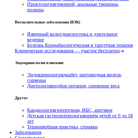
Проктология
геморрой, анальные трещины,
полипы
Воспалительные заболевания (ВЗК)
Язвенный колит
диагностика и длительное
ведение
Болезнь Крона
биологическая и таргетная терапия
Клинические исследования — участие бесплатно
Эндокринология и питание
Эндокринология
диабет, щитовидная железа,
гормоны
Диетология
подбор питания, снижение веса
Другое
Кардиология
гипертония, ИБС, аритмии
Детская гастроэнтерология
приём детей от 0 до 18
лет
Терапия
общая практика, справки
Заболевания
Стоматология