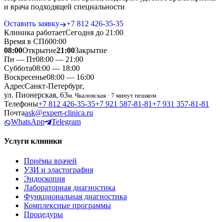
и врача подходящей специальности
Оставить заявку
+7 812 426‑35‑35
Клиника работает
Сегодня до 21:00
Время в СПб
00
:
00
08:00
Открытие
21:00
Закрытие
Пн — Пт
08:00 — 21:00
Суббота
08:00 — 18:00
Воскресенье
08:00 — 16:00
Адрес
Санкт-Петербург,
ул. Пионерская, 63
м. Чкаловская · 7 минут пешком
Телефоны
+7 812 426‑35‑35
+7 921 587‑81‑81
+7 931 357‑81‑81
Почта
ask@expert-clinica.ru
WhatsApp
Telegram
Услуги клиники
Приёмы врачей
УЗИ и эластография
Эндоскопия
Лабораторная диагностика
Функциональная диагностика
Комплексные программы
Процедуры