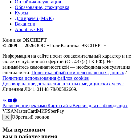
Онлайн-консультация
Образование, стажировка
Курсы
Для врачей (МЭК)
Вакансии
About us · EN
Клиника
ЭКСПЕРТ
© 2009 — 2026
ООО «ПолиКлиника ЭКСПЕРТ»
Информация на сайте носит ознакомительный характер и не
является публичной офертой (Ст. 437(2) ГК РФ). Не
занимайтесь самодиагностикой — необходима консультация
специалиста.
Политика обработки персональных данных
/
Политика использования файлов cookies
Договор на предоставление платных медицинских услуг.
Лицензия Л041-01148-78/00582669.
Размещение рекламы
Карта сайта
Версия для слабовидящих
VISA
MasterCard
МИР
SberPay
Обратный звонок
Мы перезвоним
вам в рабочее время