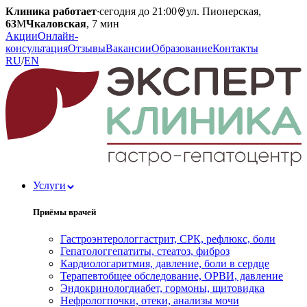
Клиника работает
·
сегодня до 21:00
ул. Пионерская,
63
М
Чкаловская
, 7 мин
Акции
Онлайн-
консультация
Отзывы
Вакансии
Образование
Контакты
RU
/
EN
Услуги
Приёмы врачей
Гастроэнтеролог
гастрит, СРК, рефлюкс, боли
Гепатолог
гепатиты, стеатоз, фиброз
Кардиолог
аритмия, давление, боли в сердце
Терапевт
общее обследование, ОРВИ, давление
Эндокринолог
диабет, гормоны, щитовидка
Нефролог
почки, отеки, анализы мочи