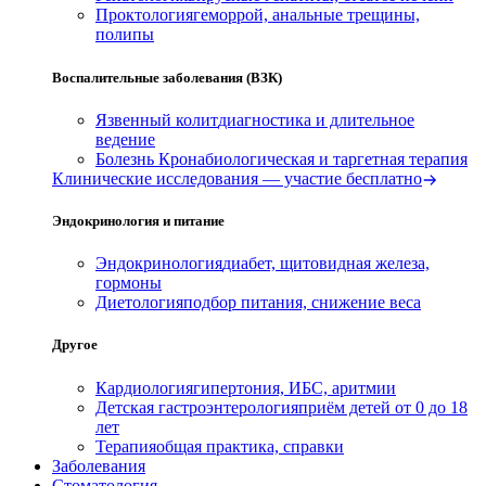
Проктология
геморрой, анальные трещины,
полипы
Воспалительные заболевания (ВЗК)
Язвенный колит
диагностика и длительное
ведение
Болезнь Крона
биологическая и таргетная терапия
Клинические исследования — участие бесплатно
Эндокринология и питание
Эндокринология
диабет, щитовидная железа,
гормоны
Диетология
подбор питания, снижение веса
Другое
Кардиология
гипертония, ИБС, аритмии
Детская гастроэнтерология
приём детей от 0 до 18
лет
Терапия
общая практика, справки
Заболевания
Стоматология