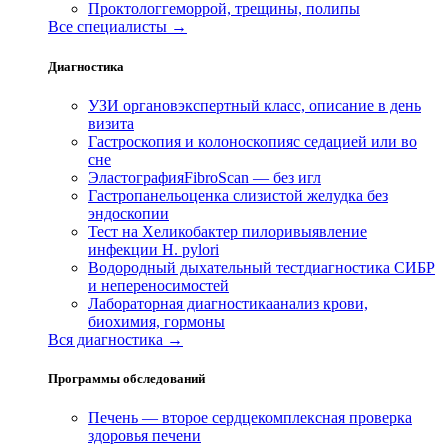
Проктолог
геморрой, трещины, полипы
Все специалисты →
Диагностика
УЗИ органов
экспертный класс, описание в день
визита
Гастроскопия и колоноскопия
с седацией или во
сне
Эластография
FibroScan — без игл
Гастропанель
оценка слизистой желудка без
эндоскопии
Тест на Хеликобактер пилори
выявление
инфекции H. pylori
Водородный дыхательный тест
диагностика СИБР
и непереносимостей
Лабораторная диагностика
анализ крови,
биохимия, гормоны
Вся диагностика →
Программы обследований
Печень — второе сердце
комплексная проверка
здоровья печени