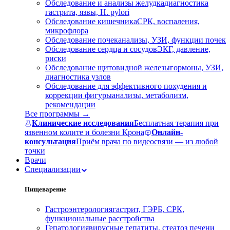
Обследование и анализы желудка
диагностика
гастрита, язвы, H. pylori
Обследование кишечника
СРК, воспаления,
микрофлора
Обследование почек
анализы, УЗИ, функции почек
Обследование сердца и сосудов
ЭКГ, давление,
риски
Обследование щитовидной железы
гормоны, УЗИ,
диагностика узлов
Обследование для эффективного похудения и
коррекции фигуры
анализы, метаболизм,
рекомендации
Все программы →
Клинические исследования
Бесплатная терапия при
язвенном колите и болезни Крона
Онлайн-
консультация
Приём врача по видеосвязи — из любой
точки
Врачи
Специализации
Пищеварение
Гастроэнтерология
гастрит, ГЭРБ, СРК,
функциональные расстройства
Гепатология
вирусные гепатиты, стеатоз печени