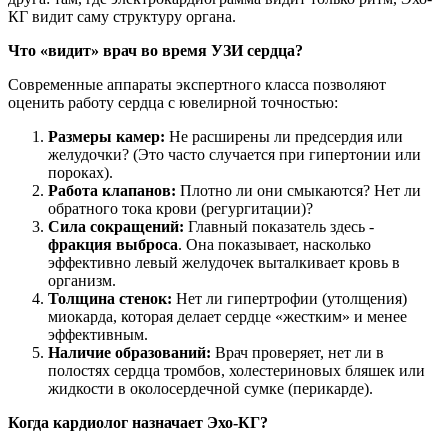
КГ видит саму структуру органа.
Что «видит» врач во время УЗИ сердца?
Современные аппараты экспертного класса позволяют
оценить работу сердца с ювелирной точностью:
Размеры камер:
Не расширены ли предсердия или
желудочки? (Это часто случается при гипертонии или
пороках).
Работа клапанов:
Плотно ли они смыкаются? Нет ли
обратного тока крови (регургитации)?
Сила сокращений:
Главный показатель здесь -
фракция выброса
. Она показывает, насколько
эффективно левый желудочек выталкивает кровь в
организм.
Толщина стенок:
Нет ли гипертрофии (утолщения)
миокарда, которая делает сердце «жестким» и менее
эффективным.
Наличие образований:
Врач проверяет, нет ли в
полостях сердца тромбов, холестериновых бляшек или
жидкости в околосердечной сумке (перикарде).
Когда кардиолог назначает Эхо-КГ?