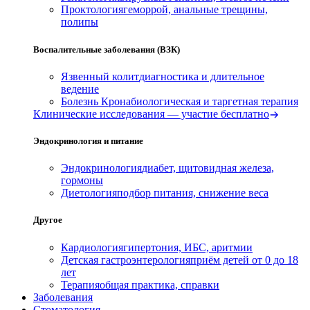
Проктология
геморрой, анальные трещины,
полипы
Воспалительные заболевания (ВЗК)
Язвенный колит
диагностика и длительное
ведение
Болезнь Крона
биологическая и таргетная терапия
Клинические исследования — участие бесплатно
Эндокринология и питание
Эндокринология
диабет, щитовидная железа,
гормоны
Диетология
подбор питания, снижение веса
Другое
Кардиология
гипертония, ИБС, аритмии
Детская гастроэнтерология
приём детей от 0 до 18
лет
Терапия
общая практика, справки
Заболевания
Стоматология