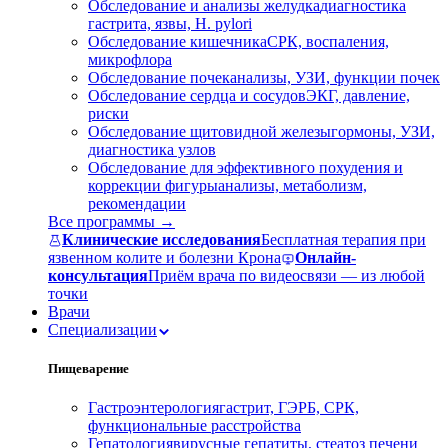
Обследование и анализы желудка
диагностика
гастрита, язвы, H. pylori
Обследование кишечника
СРК, воспаления,
микрофлора
Обследование почек
анализы, УЗИ, функции почек
Обследование сердца и сосудов
ЭКГ, давление,
риски
Обследование щитовидной железы
гормоны, УЗИ,
диагностика узлов
Обследование для эффективного похудения и
коррекции фигуры
анализы, метаболизм,
рекомендации
Все программы →
Клинические исследования
Бесплатная терапия при
язвенном колите и болезни Крона
Онлайн-
консультация
Приём врача по видеосвязи — из любой
точки
Врачи
Специализации
Пищеварение
Гастроэнтерология
гастрит, ГЭРБ, СРК,
функциональные расстройства
Гепатология
вирусные гепатиты, стеатоз печени