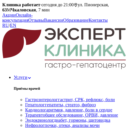
Клиника работает
·
сегодня до 21:00
ул. Пионерская,
63
М
Чкаловская
, 7 мин
Акции
Онлайн-
консультация
Отзывы
Вакансии
Образование
Контакты
RU
/
EN
Услуги
Приёмы врачей
Гастроэнтеролог
гастрит, СРК, рефлюкс, боли
Гепатолог
гепатиты, стеатоз, фиброз
Кардиолог
аритмия, давление, боли в сердце
Терапевт
общее обследование, ОРВИ, давление
Эндокринолог
диабет, гормоны, щитовидка
Нефролог
почки, отеки, анализы мочи