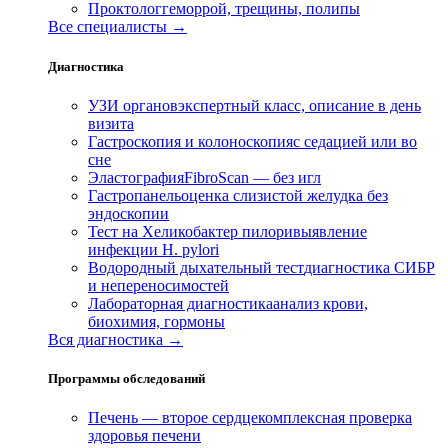
Проктолог
геморрой, трещины, полипы
Все специалисты →
Диагностика
УЗИ органов
экспертный класс, описание в день
визита
Гастроскопия и колоноскопия
с седацией или во
сне
Эластография
FibroScan — без игл
Гастропанель
оценка слизистой желудка без
эндоскопии
Тест на Хеликобактер пилори
выявление
инфекции H. pylori
Водородный дыхательный тест
диагностика СИБР
и непереносимостей
Лабораторная диагностика
анализ крови,
биохимия, гормоны
Вся диагностика →
Программы обследований
Печень — второе сердце
комплексная проверка
здоровья печени