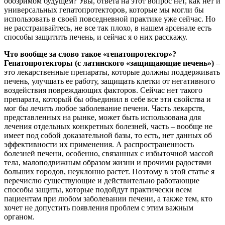
обозримом будущем? Увы, ответа на этот вопрос нет, как нет и
универсальных гепатопротекторов, которые мы могли бы
использовать в своей повседневной практике уже сейчас. Но
не расстраивайтесь, не все так плохо, в нашем арсенале есть
способы защитить печень, и сейчас я о них расскажу.
Что вообще за слово такое «гепатопротектор»?
Гепатопротекторы (с латинского «защищающие печень»)
–
это лекарственные препараты, которые должны поддерживать
печень, улучшать ее работу, защищать клетки от негативного
воздействия повреждающих факторов. Сейчас нет такого
препарата, который бы объединил в себе все эти свойства и
мог бы лечить любое заболевание печени. Часть лекарств,
представленных на рынке, может быть использована для
лечения отдельных конкретных болезней, часть – вообще не
имеет под собой доказательной базы, то есть, нет данных об
эффективности их применения. А распространенность
болезней печени, особенно, связанных с избыточной массой
тела, малоподвижным образом жизни и прочими радостями
больших городов, неуклонно растет. Поэтому в этой статье я
перечислю существующие и действительно работающие
способы защиты, которые подойдут практически всем
пациентам при любом заболевании печени, а также тем, кто
хочет не допустить появления проблем с этим важным
органом.