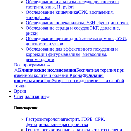
Обследование и анализы желудка
диагностика
гастрита, язвы, H. pylori
Обследование кишечника
СРК, воспаления,
микрофлора
Обследование почек
анализы, УЗИ, функции почек
Обследование сердца и сосудов
ЭКГ, давление,
риски
Обследование щитовидной железы
гормоны, УЗИ,
диагностика узлов
Обследование для эффективного похудения и
коррекции фигуры
анализы, метаболизм,
рекомендации
Все программы →
Клинические исследования
Бесплатная терапия при
язвенном колите и болезни Крона
Онлайн-
консультация
Приём врача по видеосвязи — из любой
точки
Врачи
Специализации
Пищеварение
Гастроэнтерология
гастрит, ГЭРБ, СРК,
функциональные расстройства
Гепатология
вирусные гепатиты, стеатоз печени