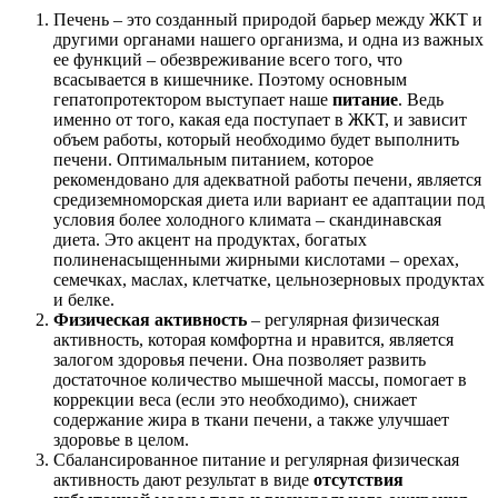
Печень – это созданный природой барьер между ЖКТ и
другими органами нашего организма, и одна из важных
ее функций – обезвреживание всего того, что
всасывается в кишечнике. Поэтому основным
гепатопротектором выступает наше
питание
. Ведь
именно от того, какая еда поступает в ЖКТ, и зависит
объем работы, который необходимо будет выполнить
печени. Оптимальным питанием, которое
рекомендовано для адекватной работы печени, является
средиземноморская диета или вариант ее адаптации под
условия более холодного климата – скандинавская
диета. Это акцент на продуктах, богатых
полиненасыщенными жирными кислотами – орехах,
семечках, маслах, клетчатке, цельнозерновых продуктах
и белке.
Физическая активность
– регулярная физическая
активность, которая комфортна и нравится, является
залогом здоровья печени. Она позволяет развить
достаточное количество мышечной массы, помогает в
коррекции веса (если это необходимо), снижает
содержание жира в ткани печени, а также улучшает
здоровье в целом.
Сбалансированное питание и регулярная физическая
активность дают результат в виде
отсутствия