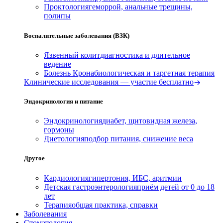
Проктология
геморрой, анальные трещины,
полипы
Воспалительные заболевания (ВЗК)
Язвенный колит
диагностика и длительное
ведение
Болезнь Крона
биологическая и таргетная терапия
Клинические исследования — участие бесплатно
Эндокринология и питание
Эндокринология
диабет, щитовидная железа,
гормоны
Диетология
подбор питания, снижение веса
Другое
Кардиология
гипертония, ИБС, аритмии
Детская гастроэнтерология
приём детей от 0 до 18
лет
Терапия
общая практика, справки
Заболевания
Стоматология