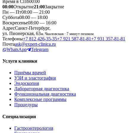
Время в СПб
00
:
00
08:00
Открытие
21:00
Закрытие
Пн — Пт
08:00 — 21:00
Суббота
08:00 — 18:00
Воскресенье
08:00 — 16:00
Адрес
Санкт-Петербург,
ул. Пионерская, 63
м. Чкаловская · 7 минут пешком
Телефоны
+7 812 426‑35‑35
+7 921 587‑81‑81
+7 931 357‑81‑81
Почта
ask@expert-clinica.ru
WhatsApp
Telegram
Услуги клиники
Приёмы врачей
УЗИ и эластография
Эндоскопия
Лабораторная диагностика
Функциональная диагностика
Комплексные программы
Процедуры
Специализации
Гастроэнтерология