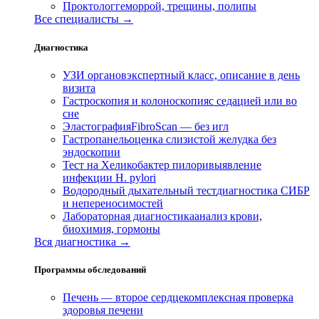
Проктолог
геморрой, трещины, полипы
Все специалисты →
Диагностика
УЗИ органов
экспертный класс, описание в день
визита
Гастроскопия и колоноскопия
с седацией или во
сне
Эластография
FibroScan — без игл
Гастропанель
оценка слизистой желудка без
эндоскопии
Тест на Хеликобактер пилори
выявление
инфекции H. pylori
Водородный дыхательный тест
диагностика СИБР
и непереносимостей
Лабораторная диагностика
анализ крови,
биохимия, гормоны
Вся диагностика →
Программы обследований
Печень — второе сердце
комплексная проверка
здоровья печени