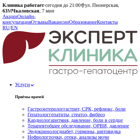
Клиника работает
·
сегодня до 21:00
ул. Пионерская,
63
М
Чкаловская
, 7 мин
Акции
Онлайн-
консультация
Отзывы
Вакансии
Образование
Контакты
RU
/
EN
Услуги
Приёмы врачей
Гастроэнтеролог
гастрит, СРК, рефлюкс, боли
Гепатолог
гепатиты, стеатоз, фиброз
Кардиолог
аритмия, давление, боли в сердце
Терапевт
общее обследование, ОРВИ, давление
Эндокринолог
диабет, гормоны, щитовидка
Нефролог
почки, отеки, анализы мочи