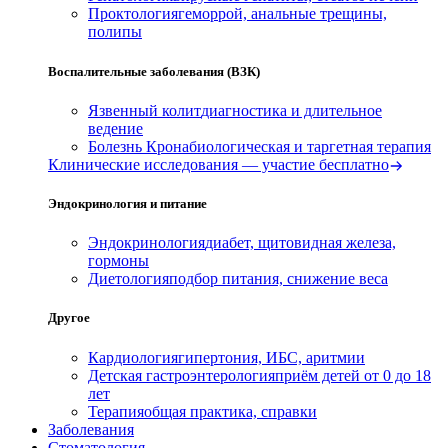
Проктология
геморрой, анальные трещины,
полипы
Воспалительные заболевания (ВЗК)
Язвенный колит
диагностика и длительное
ведение
Болезнь Крона
биологическая и таргетная терапия
Клинические исследования — участие бесплатно
Эндокринология и питание
Эндокринология
диабет, щитовидная железа,
гормоны
Диетология
подбор питания, снижение веса
Другое
Кардиология
гипертония, ИБС, аритмии
Детская гастроэнтерология
приём детей от 0 до 18
лет
Терапия
общая практика, справки
Заболевания
Стоматология