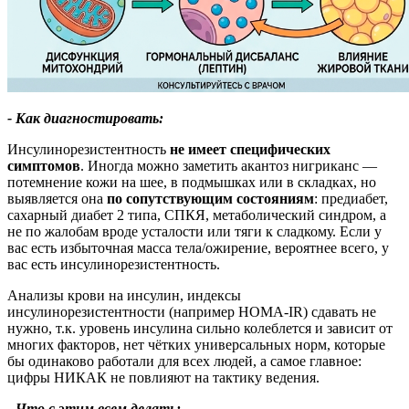
-
Как диагностировать:
Инсулинорезистентность
не имеет специфических
симптомов
. Иногда можно заметить акантоз нигриканс —
потемнение кожи на шее, в подмышках или в складках, но
выявляется она
по сопутствующим состояниям
: предиабет,
сахарный диабет 2 типа, СПКЯ, метаболический синдром, а
не по жалобам вроде усталости или тяги к сладкому. Если у
вас есть избыточная масса тела/ожирение, вероятнее всего, у
вас есть инсулинорезистентность.
Анализы крови на инсулин, индексы
инсулинорезистентности (например HOMA-IR) сдавать не
нужно, т.к. уровень инсулина сильно колеблется и зависит от
многих факторов, нет чётких универсальных норм, которые
бы одинаково работали для всех людей, а самое главное:
цифры НИКАК не повлияют на тактику ведения.
- Что с этим всем делать: