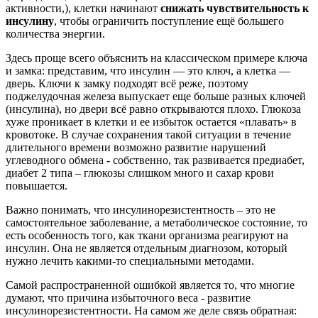
активности,), клетки начинают
снижать чувствительность к
инсулину
, чтобы ограничить поступление ещё большего
количества энергии.
Здесь проще всего объяснить на классическом примере ключа
и замка: представим, что инсулин — это ключ, а клетка —
дверь. Ключи к замку подходят всё реже, поэтому
поджелудочная железа выпускает еще больше разных ключей
(инсулина), но двери всё равно открываются плохо. Глюкоза
хуже проникает в клетки и ее избыток остается «плавать» в
кровотоке. В случае сохранения такой ситуации в течение
длительного времени возможно развитие нарушений
углеводного обмена - собственно, так развивается предиабет,
диабет 2 типа – глюкозы слишком много и сахар крови
повышается.
Важно понимать, что инсулинорезистентность – это не
самостоятельное заболевание, а метаболическое состояние, то
есть особенность того, как ткани организма реагируют на
инсулин. Она не является отдельным диагнозом, который
нужно лечить какими-то специальными методами.
Самой распространенной ошибкой является то, что многие
думают, что причина избыточного веса - развитие
инсулинорезистентности. На самом же деле связь обратная: