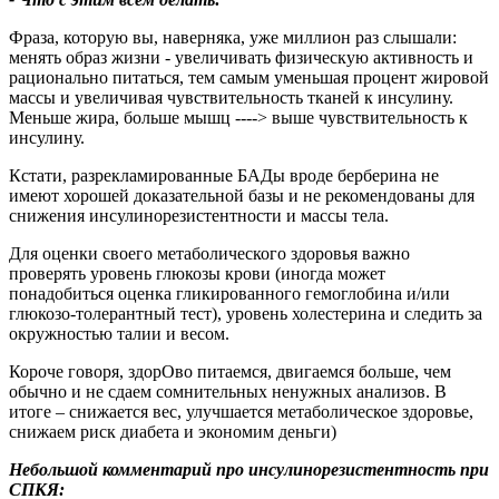
Фраза, которую вы, наверняка, уже миллион раз слышали:
менять образ жизни - увеличивать физическую активность и
рационально питаться, тем самым уменьшая процент жировой
массы и увеличивая чувствительность тканей к инсулину.
Меньше жира, больше мышц ----> выше чувствительность к
инсулину.
Кстати, разрекламированные БАДы вроде берберина не
имеют хорошей доказательной базы и не рекомендованы для
снижения инсулинорезистентности и массы тела.
Для оценки своего метаболического здоровья важно
проверять уровень глюкозы крови (иногда может
понадобиться оценка гликированного гемоглобина и/или
глюкозо-толерантный тест), уровень холестерина и следить за
окружностью талии и весом.
Короче говоря, здорОво питаемся, двигаемся больше, чем
обычно и не сдаем сомнительных ненужных анализов. В
итоге – снижается вес, улучшается метаболическое здоровье,
снижаем риск диабета и экономим деньги)
Небольшой комментарий про инсулинорезистентность при
СПКЯ: