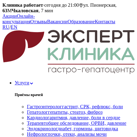
Клиника работает
·
сегодня до 21:00
ул. Пионерская,
63
М
Чкаловская
, 7 мин
Акции
Онлайн-
консультация
Отзывы
Вакансии
Образование
Контакты
RU
/
EN
Услуги
Приёмы врачей
Гастроэнтеролог
гастрит, СРК, рефлюкс, боли
Гепатолог
гепатиты, стеатоз, фиброз
Кардиолог
аритмия, давление, боли в сердце
Терапевт
общее обследование, ОРВИ, давление
Эндокринолог
диабет, гормоны, щитовидка
Нефролог
почки, отеки, анализы мочи