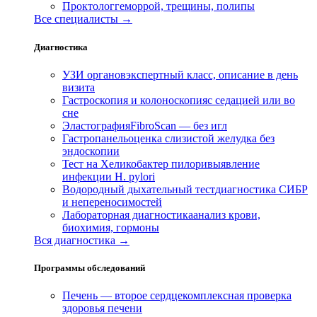
Проктолог
геморрой, трещины, полипы
Все специалисты →
Диагностика
УЗИ органов
экспертный класс, описание в день
визита
Гастроскопия и колоноскопия
с седацией или во
сне
Эластография
FibroScan — без игл
Гастропанель
оценка слизистой желудка без
эндоскопии
Тест на Хеликобактер пилори
выявление
инфекции H. pylori
Водородный дыхательный тест
диагностика СИБР
и непереносимостей
Лабораторная диагностика
анализ крови,
биохимия, гормоны
Вся диагностика →
Программы обследований
Печень — второе сердце
комплексная проверка
здоровья печени