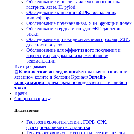
Обследование и анализы желудка
диагностика
гастрита, язвы, H. pylori
Обследование кишечника
СРК, воспаления,
микрофлора
Обследование почек
анализы, УЗИ, функции почек
Обследование сердца и сосудов
ЭКГ, давление,
риски
Обследование щитовидной железы
гормоны, УЗИ,
диагностика узлов
Обследование для эффективного похудения и
коррекции фигуры
анализы, метаболизм,
рекомендации
Все программы →
Клинические исследования
Бесплатная терапия при
язвенном колите и болезни Крона
Онлайн-
консультация
Приём врача по видеосвязи — из любой
точки
Врачи
Специализации
Пищеварение
Гастроэнтерология
гастрит, ГЭРБ, СРК,
функциональные расстройства
Гепатология
вирусные гепатиты, стеатоз печени