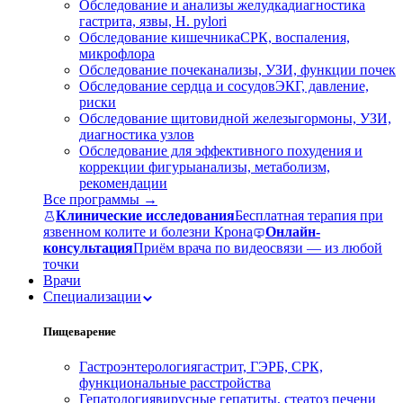
Обследование и анализы желудка
диагностика
гастрита, язвы, H. pylori
Обследование кишечника
СРК, воспаления,
микрофлора
Обследование почек
анализы, УЗИ, функции почек
Обследование сердца и сосудов
ЭКГ, давление,
риски
Обследование щитовидной железы
гормоны, УЗИ,
диагностика узлов
Обследование для эффективного похудения и
коррекции фигуры
анализы, метаболизм,
рекомендации
Все программы →
Клинические исследования
Бесплатная терапия при
язвенном колите и болезни Крона
Онлайн-
консультация
Приём врача по видеосвязи — из любой
точки
Врачи
Специализации
Пищеварение
Гастроэнтерология
гастрит, ГЭРБ, СРК,
функциональные расстройства
Гепатология
вирусные гепатиты, стеатоз печени