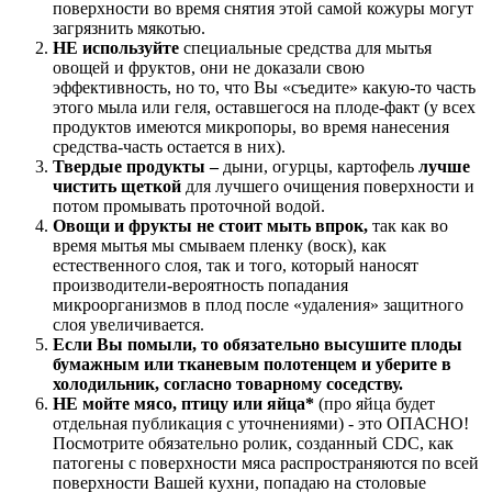
поверхности во время снятия этой самой кожуры могут
загрязнить мякотью.
НЕ используйте
специальные средства для мытья
овощей и фруктов, они не доказали свою
эффективность, но то, что Вы «съедите» какую-то часть
этого мыла или геля, оставшегося на плоде-факт (у всех
продуктов имеются микропоры, во время нанесения
средства-часть остается в них).
Твердые продукты –
дыни, огурцы, картофель
лучше
чистить щеткой
для лучшего очищения поверхности и
потом промывать проточной водой.
Овощи и фрукты не стоит мыть впрок,
так как во
время мытья мы смываем пленку (воск), как
естественного слоя, так и того, который наносят
производители
-
вероятность попадания
микроорганизмов в плод после «удаления» защитного
слоя увеличивается.
Если Вы помыли, то обязательно высушите плоды
бумажным или тканевым полотенцем и уберите в
холодильник, согласно товарному соседству.
НЕ мойте мясо, птицу или яйца*
(про яйца будет
отдельная публикация с уточнениями) - это ОПАСНО!
Посмотрите обязательно ролик, созданный CDC, как
патогены с поверхности мяса распространяются по всей
поверхности Вашей кухни, попадаю на столовые