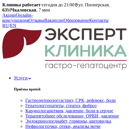
Клиника работает
·
сегодня до 21:00
ул. Пионерская,
63
М
Чкаловская
, 7 мин
Акции
Онлайн-
консультация
Отзывы
Вакансии
Образование
Контакты
RU
/
EN
Услуги
Приёмы врачей
Гастроэнтеролог
гастрит, СРК, рефлюкс, боли
Гепатолог
гепатиты, стеатоз, фиброз
Кардиолог
аритмия, давление, боли в сердце
Терапевт
общее обследование, ОРВИ, давление
Эндокринолог
диабет, гормоны, щитовидка
Нефролог
почки, отеки, анализы мочи