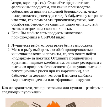
метро, вдоль трассы). Отдавайте предпочтение
фабричным продуктам, так как на производстве
соблюдаются правила пищевой безопасности, четко
выдерживается рецептура и т.д. А бабулечка у метро не
известно, как помыла эти грибочки/огурчики, как
обработала баночку, не сидел ли рядом ее пушистый
котик и оттряхивал свои лапки и т.д.
Если Вы любите есть продукты животного
происхождения в СЫРОМ виде:
Лучше есть рыбу, которая ранее была заморожена.
Мясо и рыбу выбирать с особой придирчивостью -
кишечная палочка и паразиты, то, что может пойти
«подарком» за покупку. Отдавайте предпочтение
крупным пищевым комбинатам, сетевым ресторанам с
высоким профилем безопасности (и несущим высокие
репутационные риски при их нарушении), а не
бабулечку из деревни, которая Вам сама колбаску
сыровяленую сделала или «фаршика» накрутила.
Как же хранить то, что приготовили или купили – разберем в
следующей публикации.