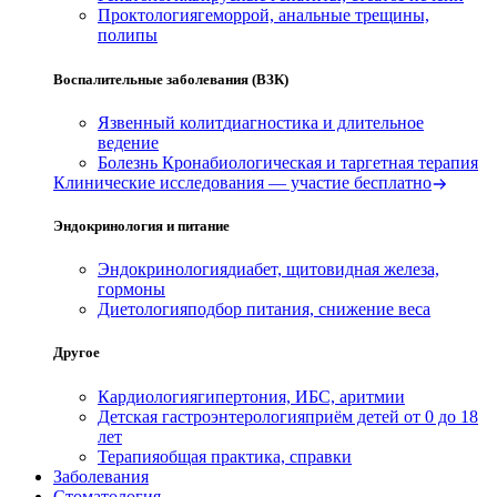
Проктология
геморрой, анальные трещины,
полипы
Воспалительные заболевания (ВЗК)
Язвенный колит
диагностика и длительное
ведение
Болезнь Крона
биологическая и таргетная терапия
Клинические исследования — участие бесплатно
Эндокринология и питание
Эндокринология
диабет, щитовидная железа,
гормоны
Диетология
подбор питания, снижение веса
Другое
Кардиология
гипертония, ИБС, аритмии
Детская гастроэнтерология
приём детей от 0 до 18
лет
Терапия
общая практика, справки
Заболевания
Стоматология