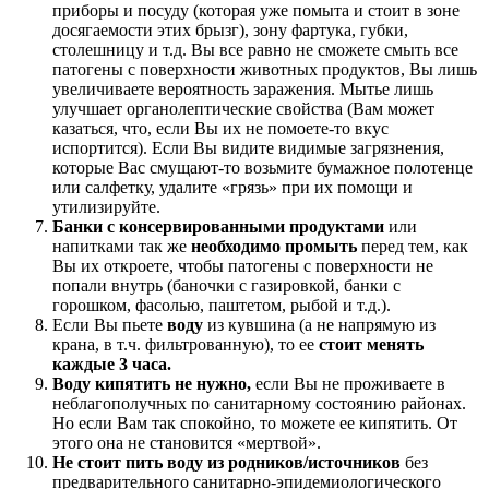
приборы и посуду (которая уже помыта и стоит в зоне
досягаемости этих брызг), зону фартука, губки,
столешницу и т.д. Вы все равно не сможете смыть все
патогены с поверхности животных продуктов, Вы лишь
увеличиваете вероятность заражения. Мытье лишь
улучшает органолептические свойства (Вам может
казаться, что, если Вы их не помоете-то вкус
испортится). Если Вы видите видимые загрязнения,
которые Вас смущают-то возьмите бумажное полотенце
или салфетку, удалите «грязь» при их помощи и
утилизируйте.
Банки с консервированными продуктами
или
напитками так же
необходимо промыть
перед тем, как
Вы их откроете, чтобы патогены с поверхности не
попали внутрь (баночки с газировкой, банки с
горошком, фасолью, паштетом, рыбой и т.д.).
Если Вы пьете
воду
из кувшина (а не напрямую из
крана, в т.ч. фильтрованную), то ее
стоит менять
каждые 3 часа.
Воду кипятить не нужно,
если Вы не проживаете в
неблагополучных по санитарному состоянию районах.
Но если Вам так спокойно, то можете ее кипятить. От
этого она не становится «мертвой».
Не стоит пить воду из родников/источников
без
предварительного санитарно-эпидемиологического