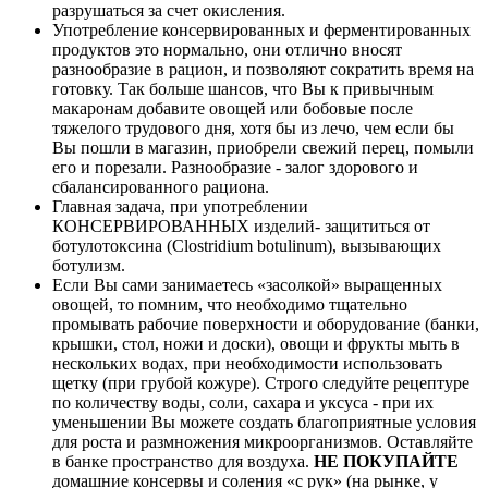
разрушаться за счет окисления.
Употребление консервированных и ферментированных
продуктов это нормально, они отлично вносят
разнообразие в рацион, и позволяют сократить время на
готовку. Так больше шансов, что Вы к привычным
макаронам добавите овощей или бобовые после
тяжелого трудового дня, хотя бы из лечо, чем если бы
Вы пошли в магазин, приобрели свежий перец, помыли
его и порезали. Разнообразие - залог здорового и
сбалансированного рациона.
Главная задача, при употреблении
КОНСЕРВИРОВАННЫХ изделий- защититься от
ботулотоксина (Clostridium botulinum), вызывающих
ботулизм.
Если Вы сами занимаетесь «засолкой» выращенных
овощей, то помним, что необходимо тщательно
промывать рабочие поверхности и оборудование (банки,
крышки, стол, ножи и доски), овощи и фрукты мыть в
нескольких водах, при необходимости использовать
щетку (при грубой кожуре). Строго следуйте рецептуре
по количеству воды, соли, сахара и уксуса - при их
уменьшении Вы можете создать благоприятные условия
для роста и размножения микроорганизмов. Оставляйте
в банке пространство для воздуха.
НЕ ПОКУПАЙТЕ
домашние консервы и соления «с рук» (на рынке, у