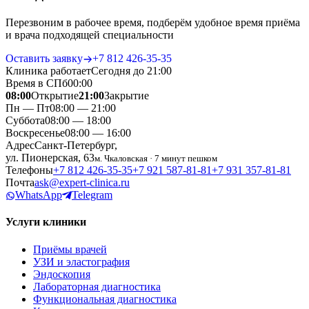
Перезвоним в рабочее время, подберём удобное время приёма
и врача подходящей специальности
Оставить заявку
+7 812 426‑35‑35
Клиника работает
Сегодня до 21:00
Время в СПб
00
:
00
08:00
Открытие
21:00
Закрытие
Пн — Пт
08:00 — 21:00
Суббота
08:00 — 18:00
Воскресенье
08:00 — 16:00
Адрес
Санкт-Петербург,
ул. Пионерская, 63
м. Чкаловская · 7 минут пешком
Телефоны
+7 812 426‑35‑35
+7 921 587‑81‑81
+7 931 357‑81‑81
Почта
ask@expert-clinica.ru
WhatsApp
Telegram
Услуги клиники
Приёмы врачей
УЗИ и эластография
Эндоскопия
Лабораторная диагностика
Функциональная диагностика