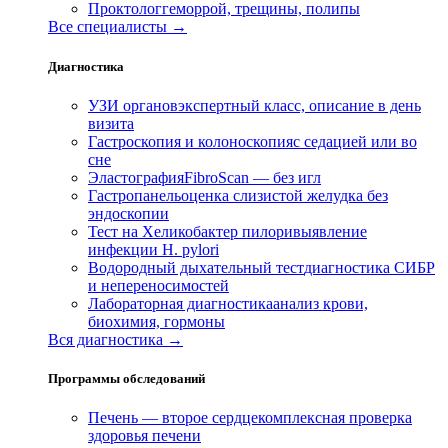
Проктолог
геморрой, трещины, полипы
Все специалисты →
Диагностика
УЗИ органов
экспертный класс, описание в день
визита
Гастроскопия и колоноскопия
с седацией или во
сне
Эластография
FibroScan — без игл
Гастропанель
оценка слизистой желудка без
эндоскопии
Тест на Хеликобактер пилори
выявление
инфекции H. pylori
Водородный дыхательный тест
диагностика СИБР
и непереносимостей
Лабораторная диагностика
анализ крови,
биохимия, гормоны
Вся диагностика →
Программы обследований
Печень — второе сердце
комплексная проверка
здоровья печени