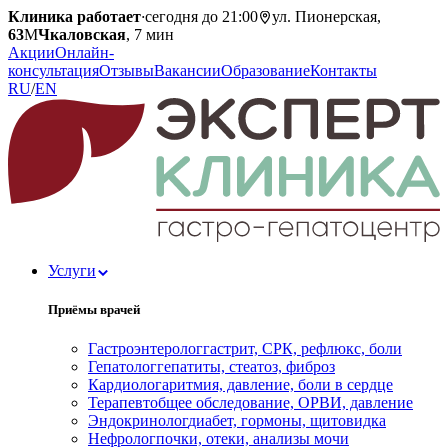
Клиника работает
·
сегодня до 21:00
ул. Пионерская,
63
М
Чкаловская
, 7 мин
Акции
Онлайн-
консультация
Отзывы
Вакансии
Образование
Контакты
RU
/
EN
Услуги
Приёмы врачей
Гастроэнтеролог
гастрит, СРК, рефлюкс, боли
Гепатолог
гепатиты, стеатоз, фиброз
Кардиолог
аритмия, давление, боли в сердце
Терапевт
общее обследование, ОРВИ, давление
Эндокринолог
диабет, гормоны, щитовидка
Нефролог
почки, отеки, анализы мочи