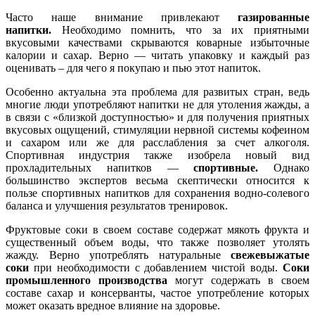
Часто наше внимание привлекают
газированные
напитки.
Необходимо помнить, что за их приятными
вкусовыми качествами скрываются коварные избыточные
калории и сахар. Верно — читать упаковку и каждый раз
оценивать – для чего я покупаю и пью этот напиток.
Особенно актуальна эта проблема для развитых стран, ведь
многие люди употребляют напитки не для утоления жажды, а
в связи с «близкой доступностью» и для получения приятных
вкусовых ощущений, стимуляции нервной системы кофеином
и сахаром или же для расслабления за счет алкоголя.
Спортивная индустрия также изобрела новый вид
прохладительных напитков —
спортивные.
Однако
большинство экспертов весьма скептически относится к
пользе спортивных напитков для сохранения водно-солевого
баланса и улучшения результатов тренировок.
Фруктовые соки в своем составе содержат мякоть фрукта и
существенный объем воды, что также позволяет утолять
жажду. Верно употреблять натуральные
свежевыжатые
соки
при необходимости с добавлением чистой воды.
Cоки
промышленного производства
могут содержать в своем
составе сахар и консерванты, частое употребление которых
может оказать вредное влияние на здоровье.