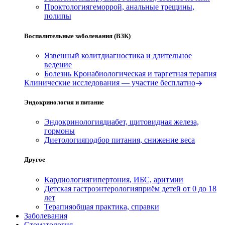
Проктология
геморрой, анальные трещины,
полипы
Воспалительные заболевания (ВЗК)
Язвенный колит
диагностика и длительное
ведение
Болезнь Крона
биологическая и таргетная терапия
Клинические исследования — участие бесплатно
Эндокринология и питание
Эндокринология
диабет, щитовидная железа,
гормоны
Диетология
подбор питания, снижение веса
Другое
Кардиология
гипертония, ИБС, аритмии
Детская гастроэнтерология
приём детей от 0 до 18
лет
Терапия
общая практика, справки
Заболевания
Стоматология