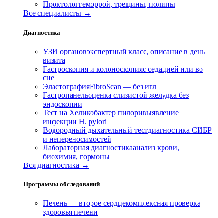
Проктолог
геморрой, трещины, полипы
Все специалисты →
Диагностика
УЗИ органов
экспертный класс, описание в день
визита
Гастроскопия и колоноскопия
с седацией или во
сне
Эластография
FibroScan — без игл
Гастропанель
оценка слизистой желудка без
эндоскопии
Тест на Хеликобактер пилори
выявление
инфекции H. pylori
Водородный дыхательный тест
диагностика СИБР
и непереносимостей
Лабораторная диагностика
анализ крови,
биохимия, гормоны
Вся диагностика →
Программы обследований
Печень — второе сердце
комплексная проверка
здоровья печени