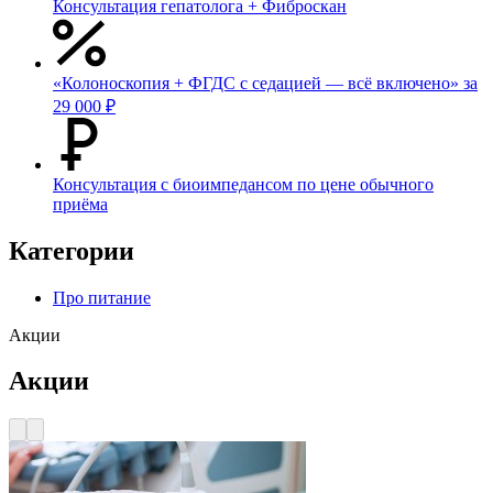
Консультация гепатолога + Фиброскан
«Колоноскопия + ФГДС с седацией — всё включено» за
29 000 ₽
Консультация с биоимпедансом по цене обычного
приёма
Категории
Про питание
Акции
Акции