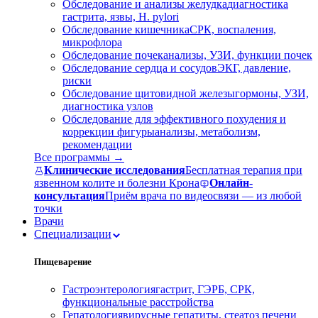
Обследование и анализы желудка
диагностика
гастрита, язвы, H. pylori
Обследование кишечника
СРК, воспаления,
микрофлора
Обследование почек
анализы, УЗИ, функции почек
Обследование сердца и сосудов
ЭКГ, давление,
риски
Обследование щитовидной железы
гормоны, УЗИ,
диагностика узлов
Обследование для эффективного похудения и
коррекции фигуры
анализы, метаболизм,
рекомендации
Все программы →
Клинические исследования
Бесплатная терапия при
язвенном колите и болезни Крона
Онлайн-
консультация
Приём врача по видеосвязи — из любой
точки
Врачи
Специализации
Пищеварение
Гастроэнтерология
гастрит, ГЭРБ, СРК,
функциональные расстройства
Гепатология
вирусные гепатиты, стеатоз печени