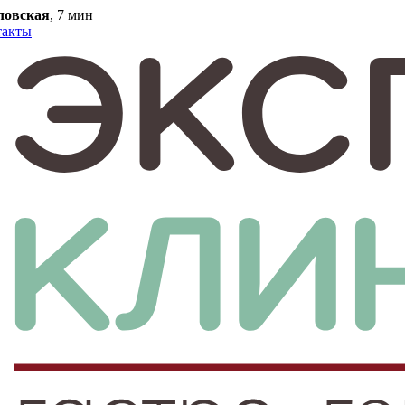
ловская
, 7 мин
такты