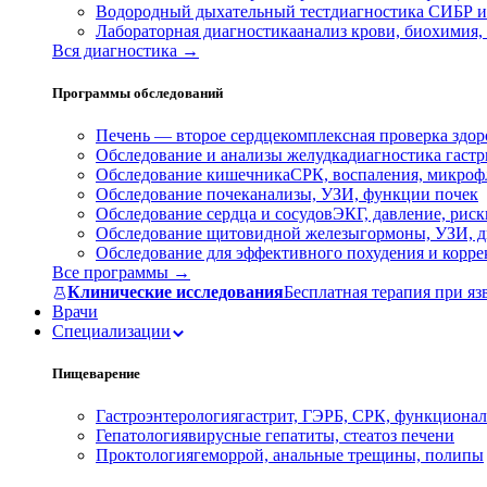
Водородный дыхательный тест
диагностика СИБР и
Лабораторная диагностика
анализ крови, биохимия
Вся диагностика →
Программы обследований
Печень — второе сердце
комплексная проверка здор
Обследование и анализы желудка
диагностика гастри
Обследование кишечника
СРК, воспаления, микроф
Обследование почек
анализы, УЗИ, функции почек
Обследование сердца и сосудов
ЭКГ, давление, риск
Обследование щитовидной железы
гормоны, УЗИ, д
Обследование для эффективного похудения и корр
Все программы →
Клинические исследования
Бесплатная терапия при яз
Врачи
Специализации
Пищеварение
Гастроэнтерология
гастрит, ГЭРБ, СРК, функционал
Гепатология
вирусные гепатиты, стеатоз печени
Проктология
геморрой, анальные трещины, полипы