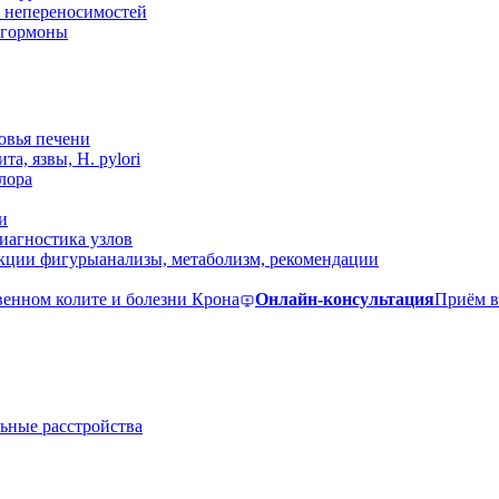
 непереносимостей
, гормоны
овья печени
та, язвы, H. pylori
лора
и
иагностика узлов
екции фигуры
анализы, метаболизм, рекомендации
венном колите и болезни Крона
Онлайн-консультация
Приём в
ьные расстройства