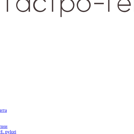
зита
опии
. pylori