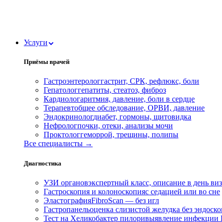
Услуги
Приёмы врачей
Гастроэнтеролог
гастрит, СРК, рефлюкс, боли
Гепатолог
гепатиты, стеатоз, фиброз
Кардиолог
аритмия, давление, боли в сердце
Терапевт
общее обследование, ОРВИ, давление
Эндокринолог
диабет, гормоны, щитовидка
Нефролог
почки, отеки, анализы мочи
Проктолог
геморрой, трещины, полипы
Все специалисты →
Диагностика
УЗИ органов
экспертный класс, описание в день ви
Гастроскопия и колоноскопия
с седацией или во сне
Эластография
FibroScan — без игл
Гастропанель
оценка слизистой желудка без эндоск
Тест на Хеликобактер пилори
выявление инфекции H