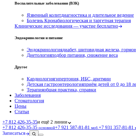
Воспалительные заболевания (ВЗК)
Язвенный колит
диагностика и длительное ведение
Болезнь Крона
биологическая и таргетная терапия
Клинические исследования — участие бесплатно
Эндокринология и питание
Эндокринология
диабет, щитовидная железа, гормо
Диетология
подбор питания, снижение веса
Другое
Кардиология
гипертония, ИБС, аритмии
Детская гастроэнтерология
приём детей от 0 до 18 л
Терапия
общая практика, справки
Заболевания
Стоматология
Цены
Статьи
+7 812 426‑35‑35
и ещё 2 линии
+7 812 426‑35‑35
+7 921 587‑81‑81
+7 931 357‑81‑81
основной
моб.
Записаться