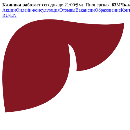
Клиника работает
·
сегодня до 21:00
ул. Пионерская,
63
М
Чка
Акции
Онлайн-консультация
Отзывы
Вакансии
Образование
Кон
RU
/
EN